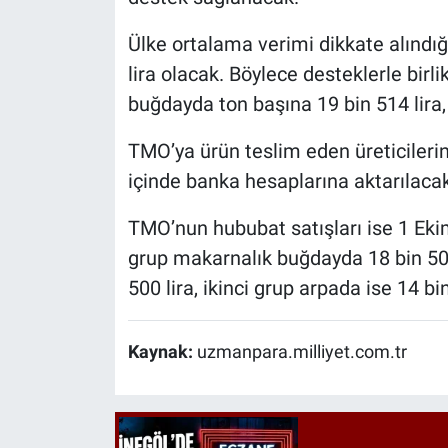
Ülke ortalama verimi dikkate alındığı
lira olacak. Böylece desteklerle birl
buğdayda ton başına 19 bin 514 lira,
TMO’ya ürün teslim eden üreticileri
içinde banka hesaplarına aktarılacak
TMO’nun hububat satışları ise 1 Ekim 
grup makarnalık buğdayda 18 bin 500
500 lira, ikinci grup arpada ise 14 bi
Kaynak:
uzmanpara.milliyet.com.tr