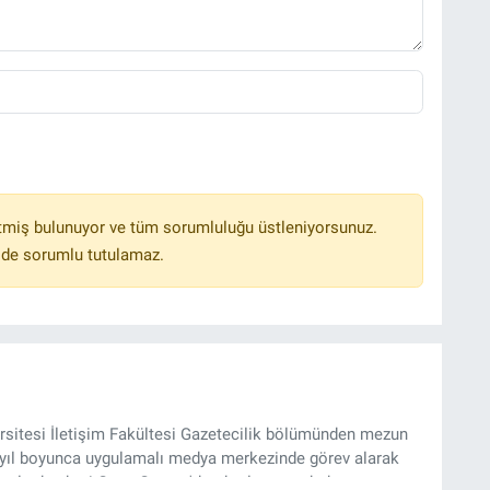
tmiş bulunuyor ve tüm sorumluluğu üstleniyorsunuz.
lde sorumlu tutulamaz.
sitesi İletişim Fakültesi Gazetecilik bölümünden mezun
4 yıl boyunca uygulamalı medya merkezinde görev alarak
yılından beri Genç Gazete'de okurlarımıza haber