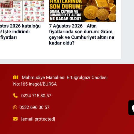
stos 2026 kataloğu
7 Ağustos 2026 - Altın
 İşte indirimli
fiyatlarında son durum: Gram,
fiyatları
çeyrek ve Cumhuriyet altını ne
kadar oldu?
Mahmudiye Mahallesi Ertuğrulgazi Caddesi
No:165 İnegöl/BURSA
0224 715 30 57
0532 696 30 57
[email protected]