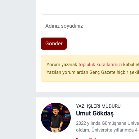
Gönder
Yorum yazarak
topluluk kurallarımızı
kabul e
Yazılan yorumlardan Genç Gazete hiçbir şeki
YAZI İŞLERI MÜDÜRÜ
Umut Gökdaş
2022 yılında Gümüşhane Üniver
oldum. Üniversite yıllarımda 
saha deneyimi kazandım. 2023 