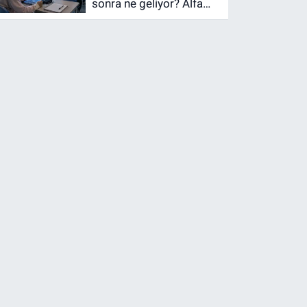
sonra ne geliyor? Alfa
ve Beta kuşaklarını nasıl
bir gelecek bekliyor?