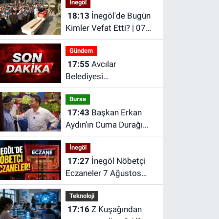
İnegöl
18:13
İnegöl'de Bugün
Kimler Vefat Etti? | 07
Ağustos 2026 Cuma
Gündem
17:55
Avcılar
Belediyesi
soruşturmasında 12
Bursa
şüpheli için tutuklama
17:43
Başkan Erkan
talebi
Aydın’ın Cuma Durağı
Küplüpınar Mahallesi
İnegöl
Oldu
17:27
İnegöl Nöbetçi
Eczaneler 7 Ağustos
2026
Teknoloji
17:16
Z Kuşağından