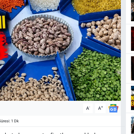
-
+
A
A
resi: 1 Dk