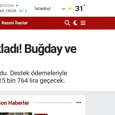
°
DOLAR
31
İstanbul
47,7106
%0.17
EURO
55,1652
%0.27
Resmi İlanlar
STERLİN
64,4046
%0.35
GRAM ALTIN
6618.49
%2.12
ladı! Buğday ve
BİST100
13.773
%-19
BITCOIN
65.130,04
%1.2
urdu. Destek ödemeleriyle
 15 bin 764 lira geçecek.
Son Haberler