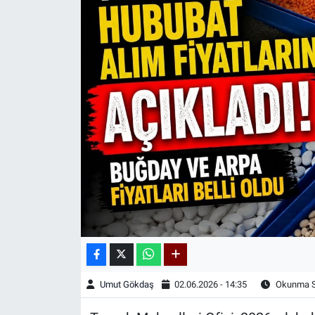
Kadın & Aile
Kültür & Sanat
Sağlık
Siyaset
Teknoloji
Yazarlar
Astroloji-Rüya
Umut Gökdaş
02.06.2026 - 14:35
Okunma Sü