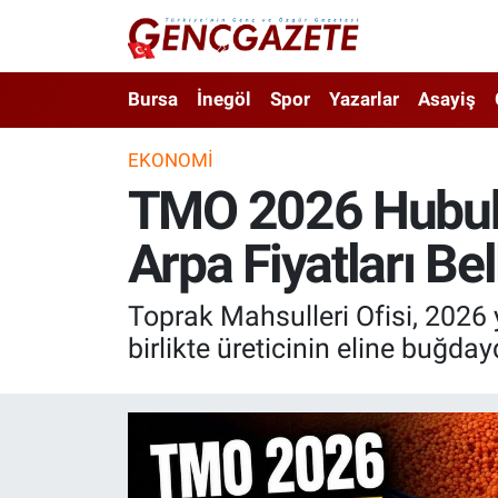
Bursa
Nöbetçi Eczaneler
Bursa
İnegöl
Spor
Yazarlar
Asayiş
İnegöl
Hava Durumu
EKONOMI
TMO 2026 Hububat
3.SAYFA
Trafik Durumu
Arpa Fiyatları Bel
Spor
Süper Lig Puan Durumu ve Fikstür
Eğitim
Tüm Manşetler
Toprak Mahsulleri Ofisi, 2026 y
birlikte üreticinin eline buğda
Ekonomi
Son Dakika Haberleri
Güncel
Haber Arşivi
İnanç