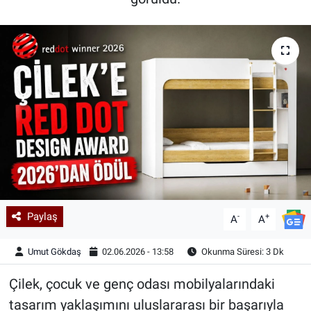
Kadın & Aile
Kültür & Sanat
Sağlık
Siyaset
Teknoloji
Yazarlar
Paylaş
-
+
A
A
Astroloji-Rüya
Umut Gökdaş
02.06.2026 - 13:58
Okunma Süresi: 3 Dk
Çilek, çocuk ve genç odası mobilyalarındaki
tasarım yaklaşımını uluslararası bir başarıyla