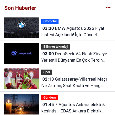
Son Haberler
Otomobil
03:30
BMW Ağustos 2026 Fiyat
Listesi Açıklandı! İşte Güncel
Fiyatlar
Bilim ve teknoloji
03:00
DeepSeek V4 Flash Zirveye
Yerleşti! Dünyanın En Çok Tercih
Edilen Yapay Zekâ Modellerinden
Spor
Biri Oldu
02:13
Galatasaray-Villarreal Maçı
Ne Zaman, Saat Kaçta ve Hangi
Kanalda? Galatasaray hazırlık maçı
Gündem
ne zaman?
01:45
7 Ağustos Ankara elektrik
kesintisi | EDAŞ Ankara Elektrik