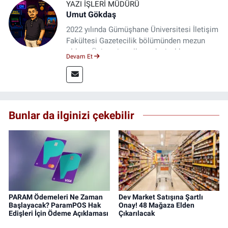
YAZI İŞLERI MÜDÜRÜ
Umut Gökdaş
2022 yılında Gümüşhane Üniversitesi İletişim
Fakültesi Gazetecilik bölümünden mezun
oldum. Üniversite yıllarımda 4 yıl boyunca
Devam Et
uygulamalı medya merkezinde görev alarak
saha deneyimi kazandım. 2023 yılından beri
Genç Gazete'de okurlarımıza haber
ulaştırıyorum.
Bunlar da ilginizi çekebilir
PARAM Ödemeleri Ne Zaman
Dev Market Satışına Şartlı
Başlayacak? ParamPOS Hak
Onay! 48 Mağaza Elden
Edişleri İçin Ödeme Açıklaması
Çıkarılacak