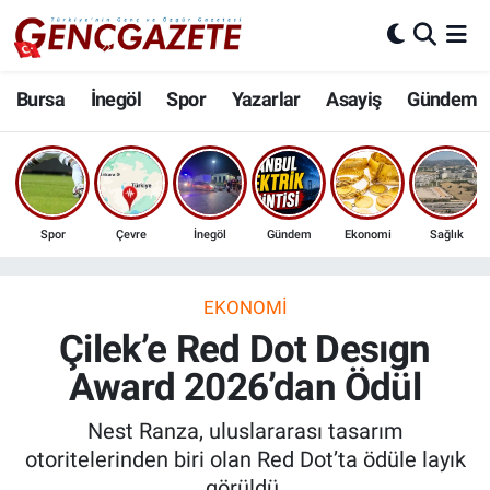
Bursa
Nöbetçi Eczaneler
Bursa
İnegöl
Spor
Yazarlar
Asayiş
Gündem
İnegöl
Hava Durumu
3.SAYFA
Trafik Durumu
Spor
Çevre
İnegöl
Gündem
Ekonomi
Sağlık
Spor
Süper Lig Puan Durumu ve Fikstür
Eğitim
Tüm Manşetler
EKONOMI
Çilek’e Red Dot Desıgn
Ekonomi
Son Dakika Haberleri
Award 2026’dan Ödül
Güncel
Haber Arşivi
Nest Ranza, uluslararası tasarım
otoritelerinden biri olan Red Dot’ta ödüle layık
İnanç
görüldü.