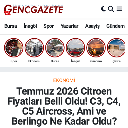
Bursa
Nöbetçi Eczaneler
Bursa
İnegöl
Spor
Yazarlar
Asayiş
Gündem
İnegöl
Hava Durumu
3.SAYFA
Trafik Durumu
Spor
Ekonomi
Bursa
İnegöl
Gündem
Çevre
Spor
Süper Lig Puan Durumu ve Fikstür
Eğitim
Tüm Manşetler
EKONOMI
Temmuz 2026 Citroen
Ekonomi
Son Dakika Haberleri
Fiyatları Belli Oldu! C3, C4,
C5 Aircross, Ami ve
Güncel
Haber Arşivi
Berlingo Ne Kadar Oldu?
İnanç