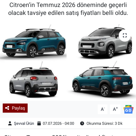
Citroen’in Temmuz 2026 döneminde geçerli
Kadın & Aile
olacak tavsiye edilen satış fiyatları belli oldu.
Kültür & Sanat
Sağlık
Siyaset
Teknoloji
Yazarlar
Astroloji-Rüya
Paylaş
-
+
A
A
Şevval Ürün
07.07.2026 - 04:00
Okunma Süresi: 3 Dk