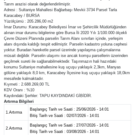
Tarım arazisi olarak değerlendirilmiştir.
Adresi : Sultaniye Mahallesi Bağlarbaşı Mevkii 3734 Parsel Tarla
Karacabey / BURSA
Yüzölçümü : 205.286,00 m2
İmar Durumu :Karacabey Belediyesi İmar ve Şehircilik Müdürlüğünden
alınan imar durumu bilgilerine göre Bursa İli 2020 Yılı 1/100.000 ölçekli
Çevre Düzeni Planında parselin Tarım Alanı sınırları içinde, yerleşim
alanı dışında kaldığı tespit edilmiştir. Parselin kadastro yoluna cephesi
yoktur. Buradan hareketle parsel üzerinde yapılaşma çalışmalarına
müsait değildir. Parselin ulaşımı ise ancak komşu parsellerin üzerinden
geçilmek sureti ile sağlanabilmektedir. Taşınmazın hali hazırdaki
konumu Sultaniye mahallesine kuş uçuşu yaklaşık 2,3km, Manyas
gölüne yaklaşık 8,0 km, Karacabey İlçesine kuş uçuşu yaklaşık 18,0km
mesafede kalmaktadır.
Kıymeti : 2.688.269,00 TL
KDV Oranı : %10
Kaydındaki Şerhler: TAPU KAYDINDAKİ GİBİDİR.
Artırma Bilgileri
Başlangıç Tarih ve Saati : 25/06/2026 - 14:01
1.Artırma
Bitiş Tarih ve Saati : 02/07/2026 - 14:01
Başlangıç Tarih ve Saati : 27/07/2026 - 14:01
2.Artırma
Bitiş Tarih ve Saati : 03/08/2026 - 14:01