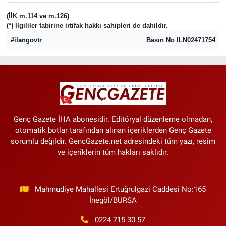
(İİK m.114 ve m.126)
(*) İlgililer tabirine irtifak hakkı sahipleri de dahildir.
#ilangovtr
Basın No ILN02471754
Genç Gazete İHA abonesidir. Editöryal düzenleme olmadan,
otomatik botlar tarafından alınan içeriklerden Genç Gazete
sorumlu değildir. GencGazete.net adresindeki tüm yazı, resim
ve içeriklerin tüm hakları saklıdır.
Mahmudiye Mahallesi Ertuğrulgazi Caddesi No:165
İnegöl/BURSA
0224 715 30 57