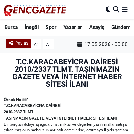
Bursa
Nöbetçi Eczaneler
Bursa
İnegöl
Spor
Yazarlar
Asayiş
Gündem
İnegöl
Hava Durumu
Paylaş
-
+
17.05.2026 - 00:00
A
A
3.SAYFA
Trafik Durumu
T.C.KARACABEYİCRA DAİRESİ
2010/2337 TLMT. TAŞINMAZIN
Spor
Süper Lig Puan Durumu ve Fikstür
GAZETE VEYA İNTERNET HABER
SİTESİ İLANI
Eğitim
Tüm Manşetler
Ekonomi
Son Dakika Haberleri
Örnek No:55*
T.C.
KARACABEY
İCRA DAİRESİ
2010/2337 TLMT.
Güncel
Haber Arşivi
TAŞINMAZIN GAZETE VEYA İNTERNET HABER SİTESİ İLANI
Bir borçtan dolayı aşağıda cins, miktar ve değerleri yazılı mallar satışa
İnanç
çıkarılmış olup mahcuzun ayrıntılı görsellerine, artırmaya ilişkin şartlara