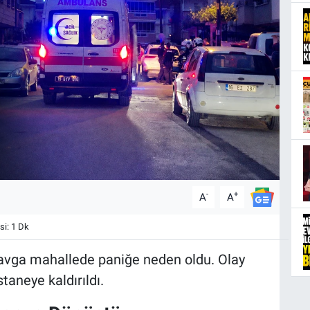
-
+
A
A
i: 1 Dk
kavga mahallede paniğe neden oldu. Olay
staneye kaldırıldı.