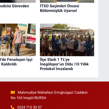
silcisi Görevden
İTSO Seçimleri Öncesi
Bölünmüşlük Uyarısı!
’de Fenalaşan İşçi
İlçe Stadı 1 TL’ye
Kaldırıldı
İnegölspor’un Oldu |10 Yıllık
Protokol İmzalandı
Mahmudiye Mahallesi Ertuğrulgazi Caddesi
No:165 İnegöl/BURSA
0224 715 30 57