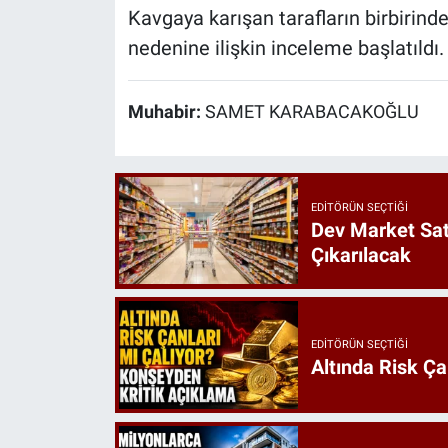
Kavgaya karışan tarafların birbirinde
nedenine ilişkin inceleme başlatıldı.
Muhabir:
SAMET KARABACAKOĞLU
EDITÖRÜN SEÇTIĞI
Dev Market Sat
Çıkarılacak
EDITÖRÜN SEÇTIĞI
Altında Risk Ça