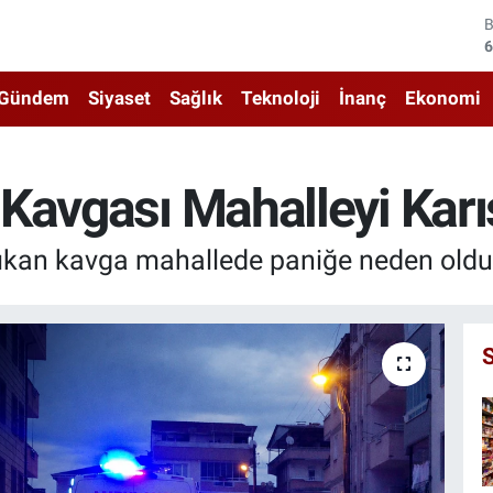
4
5
Gündem
Siyaset
Sağlık
Teknoloji
İnanç
Ekonomi
6
6
Kavgası Mahalleyi Karış
1
çıkan kavga mahallede paniğe neden oldu
6