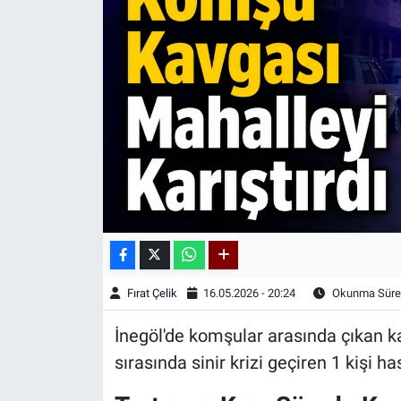
Kadın & Aile
Kültür & Sanat
Sağlık
Siyaset
Teknoloji
Yazarlar
Fırat Çelik
16.05.2026 - 20:24
Okunma Süres
Astroloji-Rüya
İnegöl'de komşular arasında çıkan 
sırasında sinir krizi geçiren 1 kişi ha