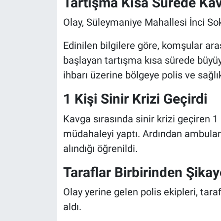
Tartışma Kısa Sürede Ka
Olay, Süleymaniye Mahallesi İnci So
Edinilen bilgilere göre, komşular ar
başlayan tartışma kısa sürede büyüy
ihbarı üzerine bölgeye polis ve sağlık
1 Kişi Sinir Krizi Geçirdi
Kavga sırasında sinir krizi geçiren 1 k
müdahaleyi yaptı. Ardından ambulansl
alındığı öğrenildi.
Taraflar Birbirinden Şikay
Olay yerine gelen polis ekipleri, tar
aldı.