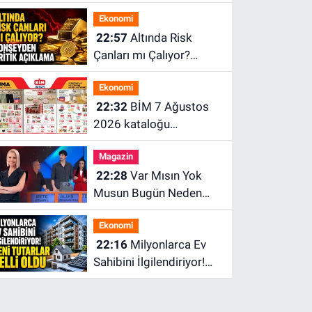
Mağaza Elden
Ekonomi
Çıkarılacak
22:57
Altında Risk
Çanları mı Çalıyor?
Konseyden Kritik
Ekonomi
Açıklama
22:32
BİM 7 Ağustos
2026 kataloğu
yayımlandı! İşte indirimli
Magazin
ürünler ve fiyatları
22:28
Var Mısın Yok
Musun Bugün Neden
Yok, Yeni Bölüm Ne
Ekonomi
Zaman? 6 Ağustos ATV
22:16
Milyonlarca Ev
Yayın Akışı
Sahibini İlgilendiriyor!
Emlak Vergisinde Yeni
Tutarlar Belli Oldu