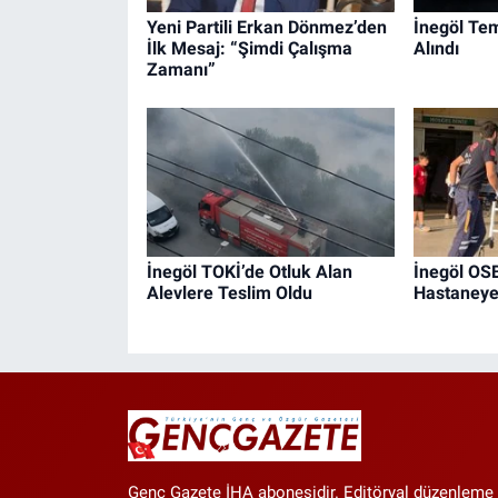
Yeni Partili Erkan Dönmez’den
İnegöl Tem
İlk Mesaj: “Şimdi Çalışma
Alındı
Zamanı”
İnegöl TOKİ’de Otluk Alan
İnegöl OSB
Alevlere Teslim Oldu
Hastaneye 
Genç Gazete İHA abonesidir. Editöryal düzenleme