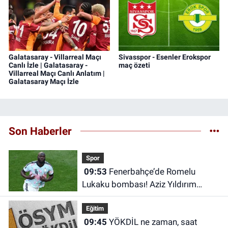
Galatasaray - Villarreal Maçı
Sivasspor - Esenler Erokspor
Canlı İzle | Galatasaray -
maç özeti
Villarreal Maçı Canlı Anlatım |
Galatasaray Maçı İzle
Son Haberler
Spor
09:53
Fenerbahçe’de Romelu
Lukaku bombası! Aziz Yıldırım
devreye girdi
Eğitim
09:45
YÖKDİL ne zaman, saat