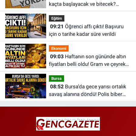
kaçta başlayacak ve bitecek?
YÖKDİL/2 sonuçları ne zaman
Eğitim
açıklanacak?
09:21
Öğrenci affı çıktı! Başvuru
için o tarihe kadar süre verildi
Ekonomi
09:03
Haftanın son gününde altın
fiyatları belli oldu! Gram ve çeyrek
altın kaç TL?
Bursa
08:52
Bursa’da gece yarısı ortalık
savaş alanına döndü! Polis biber
gazıyla müdahale etti