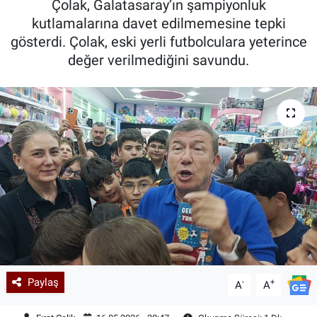
Çolak, Galatasaray’ın şampiyonluk
kutlamalarına davet edilmemesine tepki
Kadın & Aile
gösterdi. Çolak, eski yerli futbolculara yeterince
değer verilmediğini savundu.
Kültür & Sanat
Sağlık
Siyaset
Teknoloji
Yazarlar
Astroloji-Rüya
Paylaş
-
+
A
A