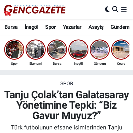
Bursa
Nöbetçi Eczaneler
Bursa
İnegöl
Spor
Yazarlar
Asayiş
Gündem
İnegöl
Hava Durumu
3.SAYFA
Trafik Durumu
Spor
Ekonomi
Bursa
İnegöl
Gündem
Çevre
Spor
Süper Lig Puan Durumu ve Fikstür
Eğitim
Tüm Manşetler
SPOR
Tanju Çolak’tan Galatasaray
Ekonomi
Son Dakika Haberleri
Yönetimine Tepki: “Biz
Gavur Muyuz?”
Güncel
Haber Arşivi
Türk futbolunun efsane isimlerinden Tanju
İnanç