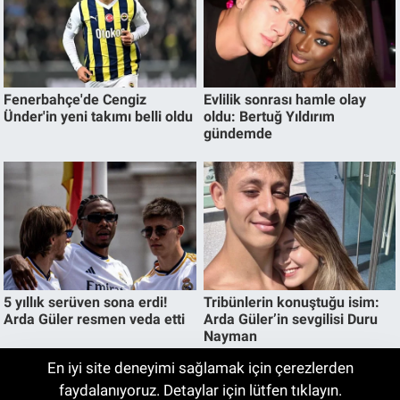
En iyi site deneyimi sağlamak için çerezlerden
Evim Sisteminde Yeni Dönem! Ev ve
faydalanıyoruz. Detaylar için lütfen tıklayın.
04:10