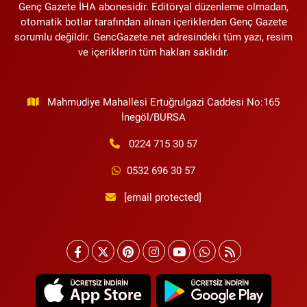
Genç Gazete İHA abonesidir. Editöryal düzenleme olmadan,
otomatik botlar tarafından alınan içeriklerden Genç Gazete
sorumlu değildir. GencGazete.net adresindeki tüm yazı, resim
ve içeriklerin tüm hakları saklıdır.
Mahmudiye Mahallesi Ertuğrulgazi Caddesi No:165
İnegöl/BURSA
0224 715 30 57
0532 696 30 57
[email protected]