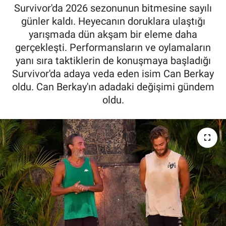
Survivor'da 2026 sezonunun bitmesine sayılı
Kadın & Aile
günler kaldı. Heyecanın doruklara ulaştığı
yarışmada dün akşam bir eleme daha
Kültür & Sanat
gerçekleşti. Performansların ve oylamaların
yanı sıra taktiklerin de konuşmaya başladığı
Sağlık
Survivor'da adaya veda eden isim Can Berkay
oldu. Can Berkay'ın adadaki değişimi gündem
Siyaset
oldu.
Teknoloji
Yazarlar
Astroloji-Rüya