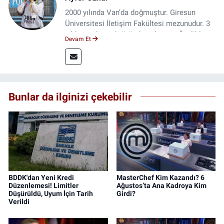
2000 yılında Van’da doğmuştur. Giresun
Üniversitesi İletişim Fakültesi mezunudur. 3
yıldır medya sektöründe çalışıyor. Özelikle
Devam Et
kitap ve film konusunda uzmanlaşmıştır.
Bunlar da ilginizi çekebilir
BDDK'dan Yeni Kredi
MasterChef Kim Kazandı? 6
Düzenlemesi! Limitler
Ağustos’ta Ana Kadroya Kim
Düşürüldü, Uyum İçin Tarih
Girdi?
Verildi