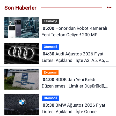
Son Haberler
Teknoloji
05:00
Honor'dan Robot Kameralı
Yeni Telefon Geliyor! 200 MP
Kamera ve Dev Batarya Dikkat
Otomobil
Çekiyor
04:30
Audi Ağustos 2026 Fiyat
Listesi Açıklandı! İşte A3, A5, A6, Q
Serisi ve e-tron Modellerinin Güncel
Ekonomi
Fiyatları
04:00
BDDK'dan Yeni Kredi
Düzenlemesi! Limitler Düşürüldü,
Uyum İçin Tarih Verildi
Otomobil
03:30
BMW Ağustos 2026 Fiyat
Listesi Açıklandı! İşte Güncel