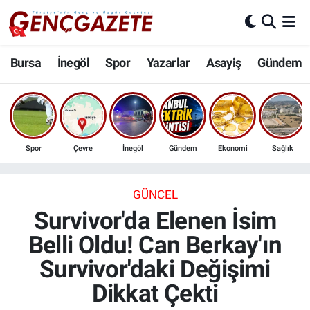
Bursa
Nöbetçi Eczaneler
Bursa
İnegöl
Spor
Yazarlar
Asayiş
Gündem
İnegöl
Hava Durumu
3.SAYFA
Trafik Durumu
Spor
Çevre
İnegöl
Gündem
Ekonomi
Sağlık
Spor
Süper Lig Puan Durumu ve Fikstür
Eğitim
Tüm Manşetler
GÜNCEL
Survivor'da Elenen İsim
Ekonomi
Son Dakika Haberleri
Belli Oldu! Can Berkay'ın
Survivor'daki Değişimi
Güncel
Haber Arşivi
Dikkat Çekti
İnanç