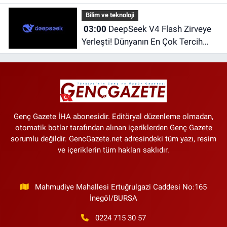
Fiyatlar
Bilim ve teknoloji
03:00
DeepSeek V4 Flash Zirveye
Yerleşti! Dünyanın En Çok Tercih
Edilen Yapay Zekâ Modellerinden
Biri Oldu
Genç Gazete İHA abonesidir. Editöryal düzenleme olmadan,
otomatik botlar tarafından alınan içeriklerden Genç Gazete
sorumlu değildir. GencGazete.net adresindeki tüm yazı, resim
ve içeriklerin tüm hakları saklıdır.
Mahmudiye Mahallesi Ertuğrulgazi Caddesi No:165
İnegöl/BURSA
0224 715 30 57