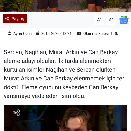
Paylaş
-
+
A
A
Ayfer Öznur
30.05.2026 - 13:24
Okunma Süresi: 1 Dk
Sercan, Nagihan, Murat Arkın ve Can Berkay
eleme adayı oldular. İlk turda elenmekten
kurtulan isimler Nagihan ve Sercan olurken,
Murat Arkın ve Can Berkay elenmemek için ter
döktü. Eleme oyununu kaybeden Can Berkay
yarışmaya veda eden isim oldu.