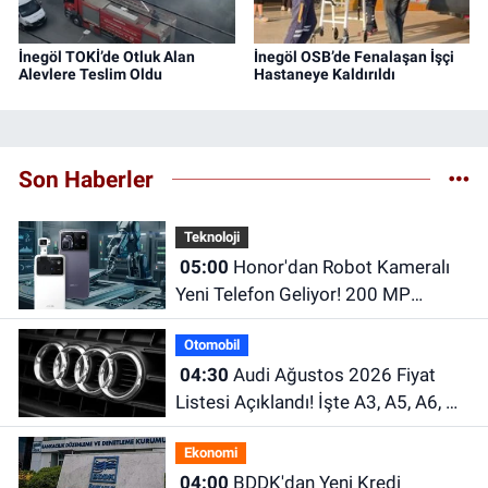
İnegöl TOKİ’de Otluk Alan
İnegöl OSB’de Fenalaşan İşçi
Alevlere Teslim Oldu
Hastaneye Kaldırıldı
Son Haberler
Teknoloji
05:00
Honor'dan Robot Kameralı
Yeni Telefon Geliyor! 200 MP
Kamera ve Dev Batarya Dikkat
Otomobil
Çekiyor
04:30
Audi Ağustos 2026 Fiyat
Listesi Açıklandı! İşte A3, A5, A6, Q
Serisi ve e-tron Modellerinin Güncel
Ekonomi
Fiyatları
04:00
BDDK'dan Yeni Kredi