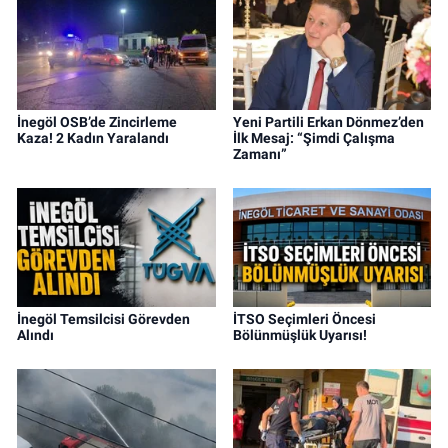
İnegöl OSB’de Zincirleme
Yeni Partili Erkan Dönmez’den
Kaza! 2 Kadın Yaralandı
İlk Mesaj: “Şimdi Çalışma
Zamanı”
İnegöl Temsilcisi Görevden
İTSO Seçimleri Öncesi
Alındı
Bölünmüşlük Uyarısı!