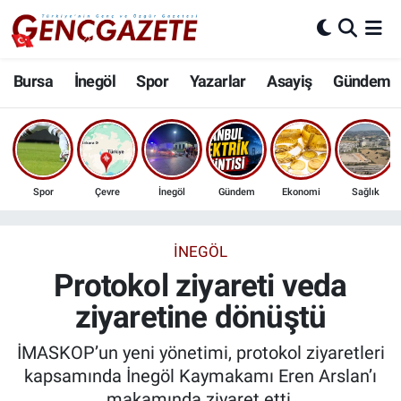
Bursa
Nöbetçi Eczaneler
Bursa
İnegöl
Spor
Yazarlar
Asayiş
Gündem
İnegöl
Hava Durumu
3.SAYFA
Trafik Durumu
Spor
Çevre
İnegöl
Gündem
Ekonomi
Sağlık
Spor
Süper Lig Puan Durumu ve Fikstür
Eğitim
Tüm Manşetler
İNEGÖL
Protokol ziyareti veda
Ekonomi
Son Dakika Haberleri
ziyaretine dönüştü
Güncel
Haber Arşivi
İMASKOP’un yeni yönetimi, protokol ziyaretleri
kapsamında İnegöl Kaymakamı Eren Arslan’ı
İnanç
makamında ziyaret etti.