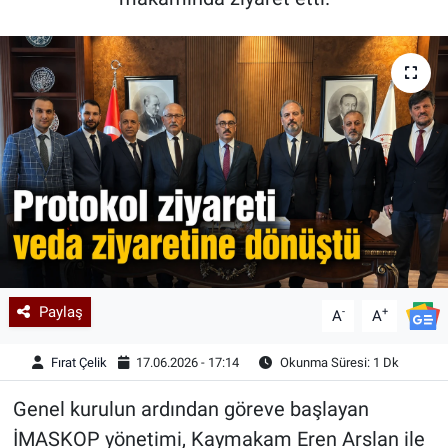
Kadın & Aile
Kültür & Sanat
Sağlık
Siyaset
Teknoloji
Yazarlar
Paylaş
-
+
A
A
Astroloji-Rüya
Fırat Çelik
17.06.2026 - 17:14
Okunma Süresi: 1 Dk
Genel kurulun ardından göreve başlayan
İMASKOP yönetimi, Kaymakam Eren Arslan ile