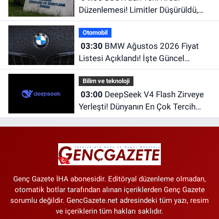
Düzenlemesi! Limitler Düşürüldü,
Uyum İçin Tarih Verildi
Otomobil
03:30
BMW Ağustos 2026 Fiyat
Listesi Açıklandı! İşte Güncel
Fiyatlar
Bilim ve teknoloji
03:00
DeepSeek V4 Flash Zirveye
Yerleşti! Dünyanın En Çok Tercih
Edilen Yapay Zekâ Modellerinden
Biri Oldu
Genç Gazete İHA abonesidir. Editöryal düzenleme olmadan,
otomatik botlar tarafından alınan içeriklerden Genç Gazete
sorumlu değildir. GencGazete.net adresindeki tüm yazı, resim
ve içeriklerin tüm hakları saklıdır.