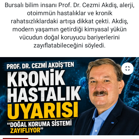
Bursalı bilim insanı Prof. Dr. Cezmi Akdiş, alerji,
Kadın & Aile
otoimmün hastalıklar ve kronik
rahatsızlıklardaki artışa dikkat çekti. Akdiş,
Kültür & Sanat
modern yaşamın getirdiği kimyasal yükün
vücudun doğal koruyucu bariyerlerini
Sağlık
zayıflatabileceğini söyledi.
Siyaset
Teknoloji
Yazarlar
Astroloji-Rüya