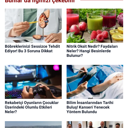
Bunlar da ilginizi çekebilir
Böbreklerinizi Sessizce Tehdit
Nitrik Oksit Nedir? Faydaları
Ediyor! Bu 3 Soruna Dikkat
Neler? Hangi Besinlerde
Bulunur?
Rekabetçi Oyunların Çocuklar
Bilim İnsanlarından Tarihi
Üzerindeki Olumlu Etkileri
Buluş! Kanseri Yenecek
Neler?
Yöntem Bulundu