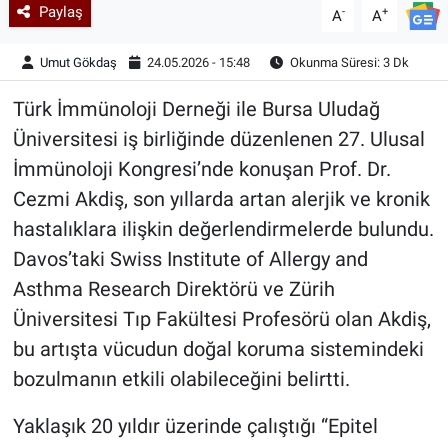
Paylaş
-
+
A
A
Umut Gökdaş
24.05.2026 - 15:48
Okunma Süresi: 3 Dk
Türk İmmünoloji Derneği ile Bursa Uludağ
Üniversitesi iş birliğinde düzenlenen 27. Ulusal
İmmünoloji Kongresi’nde konuşan Prof. Dr.
Cezmi Akdiş, son yıllarda artan alerjik ve kronik
hastalıklara ilişkin değerlendirmelerde bulundu.
Davos’taki Swiss Institute of Allergy and
Asthma Research Direktörü ve Zürih
Üniversitesi Tıp Fakültesi Profesörü olan Akdiş,
bu artışta vücudun doğal koruma sistemindeki
bozulmanın etkili olabileceğini belirtti.
Yaklaşık 20 yıldır üzerinde çalıştığı “Epitel