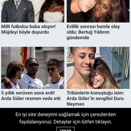
En iyi site deneyimi sağlamak için çerezlerden
Ağustos 2026 Volvo Fiyat Listesi
faydalanıyoruz. Detaylar için lütfen tıklayın.
15:02
Açıklandı! İşte Güncel Volvo Modellerinin
TAMAM