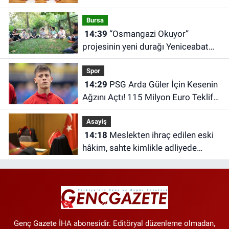
Bursa
14:39
“Osmangazi Okuyor”
projesinin yeni durağı Yeniceabat
oldu
Spor
14:29
PSG Arda Güler İçin Kesenin
Ağzını Açtı! 115 Milyon Euro Teklif
Edildi
Asayiş
14:18
Meslekten ihraç edilen eski
hâkim, sahte kimlikle adliyede
yakalandı
Genç Gazete İHA abonesidir. Editöryal düzenleme olmadan,