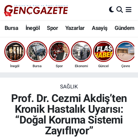
Bursa
Nöbetçi Eczaneler
Bursa
İnegöl
Spor
Yazarlar
Asayiş
Gündem
İnegöl
Hava Durumu
3.SAYFA
Trafik Durumu
İnegöl
Bursa
Spor
Ekonomi
Güncel
Çevre
Spor
Süper Lig Puan Durumu ve Fikstür
Eğitim
Tüm Manşetler
SAĞLIK
Prof. Dr. Cezmi Akdiş’ten
Ekonomi
Son Dakika Haberleri
Kronik Hastalık Uyarısı:
“Doğal Koruma Sistemi
Güncel
Haber Arşivi
Zayıflıyor”
İnanç