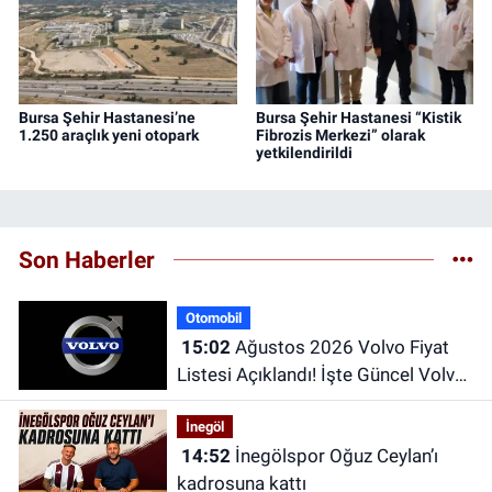
Bursa Şehir Hastanesi’ne
Bursa Şehir Hastanesi “Kistik
1.250 araçlık yeni otopark
Fibrozis Merkezi” olarak
yetkilendirildi
Son Haberler
Otomobil
15:02
Ağustos 2026 Volvo Fiyat
Listesi Açıklandı! İşte Güncel Volvo
Modellerinin Fiyatları
İnegöl
14:52
İnegölspor Oğuz Ceylan’ı
kadrosuna kattı