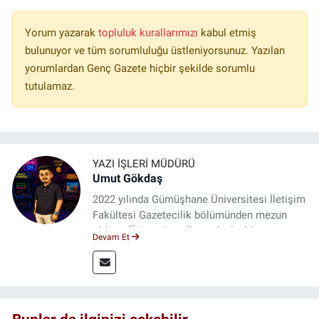
Yorum yazarak
topluluk kurallarımızı
kabul etmiş
bulunuyor ve tüm sorumluluğu üstleniyorsunuz. Yazılan
yorumlardan Genç Gazete hiçbir şekilde sorumlu
tutulamaz.
YAZI İŞLERI MÜDÜRÜ
Umut Gökdaş
2022 yılında Gümüşhane Üniversitesi İletişim
Fakültesi Gazetecilik bölümünden mezun
oldum. Üniversite yıllarımda 4 yıl boyunca
Devam Et
uygulamalı medya merkezinde görev alarak
saha deneyimi kazandım. 2023 yılından beri
Genç Gazete'de okurlarımıza haber
ulaştırıyorum.