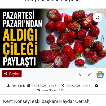
Kadın & Aile
Kültür & Sanat
Sağlık
Siyaset
Teknoloji
Yazarlar
Paylaş
-
+
A
A
Astroloji-Rüya
Fırat Çelik
02.06.2026 - 12:17
02.06.2026 - 12:18
Okunma Süresi: 1 Dk
Kent Konseyi eski başkanı Haydar Cerrah,