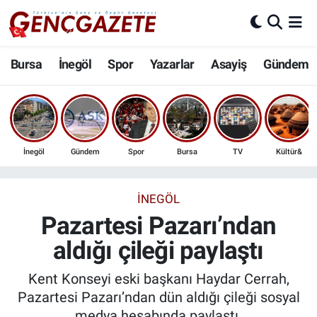
Bursa
Nöbetçi Eczaneler
Bursa
İnegöl
Spor
Yazarlar
Asayiş
Gündem
İnegöl
Hava Durumu
3.SAYFA
Trafik Durumu
İnegöl
Gündem
Spor
Bursa
TV
Kültür&
Spor
Süper Lig Puan Durumu ve Fikstür
Eğitim
Tüm Manşetler
İNEGÖL
Pazartesi Pazarı’ndan
Ekonomi
Son Dakika Haberleri
aldığı çileği paylaştı
Güncel
Haber Arşivi
Kent Konseyi eski başkanı Haydar Cerrah,
Pazartesi Pazarı’ndan dün aldığı çileği sosyal
İnanç
medya hesabında paylaştı.