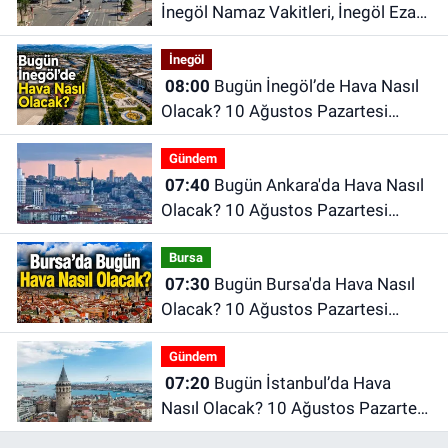
İnegöl Namaz Vakitleri, İnegöl Ezan
Saatleri | 10 Ağustos 2026
İnegöl
Pazartesi
08:00
Bugün İnegöl’de Hava Nasıl
Olacak? 10 Ağustos Pazartesi
İnegöl Hava Durumu
Gündem
07:40
Bugün Ankara'da Hava Nasıl
Olacak? 10 Ağustos Pazartesi
Ankara Hava Durumu
Bursa
07:30
Bugün Bursa'da Hava Nasıl
Olacak? 10 Ağustos Pazartesi
İnegöl Hava Durumu
Gündem
07:20
Bugün İstanbul’da Hava
Nasıl Olacak? 10 Ağustos Pazartesi
İstanbul Hava Durumu