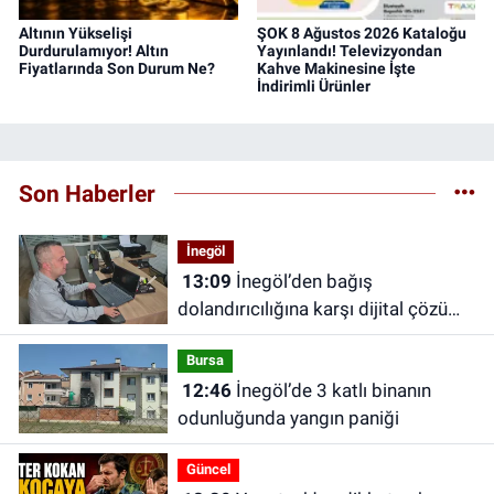
Altının Yükselişi
ŞOK 8 Ağustos 2026 Kataloğu
Durdurulamıyor! Altın
Yayınlandı! Televizyondan
Fiyatlarında Son Durum Ne?
Kahve Makinesine İşte
İndirimli Ürünler
Son Haberler
İnegöl
13:09
İnegöl’den bağış
dolandırıcılığına karşı dijital çözüm:
“Askıda” için yatırımcı arıyor
Bursa
12:46
İnegöl’de 3 katlı binanın
odunluğunda yangın paniği
Güncel