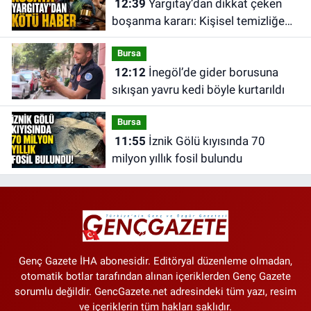
12:39
Yargıtay’dan dikkat çeken
boşanma kararı: Kişisel temizliğe
dikkat etmeyen eş tam kusurlu
Bursa
sayıldı
12:12
İnegöl’de gider borusuna
sıkışan yavru kedi böyle kurtarıldı
Bursa
11:55
İznik Gölü kıyısında 70
milyon yıllık fosil bulundu
Genç Gazete İHA abonesidir. Editöryal düzenleme olmadan,
otomatik botlar tarafından alınan içeriklerden Genç Gazete
sorumlu değildir. GencGazete.net adresindeki tüm yazı, resim
ve içeriklerin tüm hakları saklıdır.