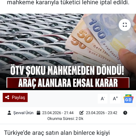
mahkeme kararıyla tüketici lehine iptal edildi.
Kadın & Aile
Kültür & Sanat
Sağlık
Siyaset
Teknoloji
Yazarlar
Paylaş
-
+
A
A
Astroloji-Rüya
Şevval Ürün
23.04.2026 - 21:44
23.04.2026 - 23:42
Okunma Süresi: 2 Dk
Türkiye’de araç satın alan binlerce kişiyi