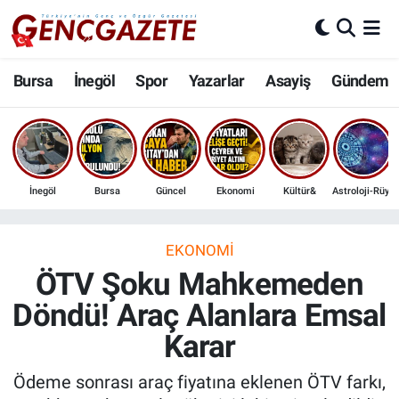
Bursa
Nöbetçi Eczaneler
Bursa
İnegöl
Spor
Yazarlar
Asayiş
Gündem
İnegöl
Hava Durumu
3.SAYFA
Trafik Durumu
İnegöl
Bursa
Güncel
Ekonomi
Kültür&
Astroloji-Rüya
Spor
Süper Lig Puan Durumu ve Fikstür
Eğitim
Tüm Manşetler
EKONOMI
ÖTV Şoku Mahkemeden
Ekonomi
Son Dakika Haberleri
Döndü! Araç Alanlara Emsal
Karar
Güncel
Haber Arşivi
Ödeme sonrası araç fiyatına eklenen ÖTV farkı,
İnanç