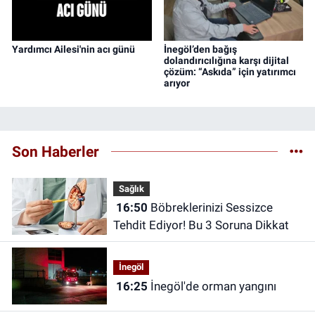
Yardımcı Ailesi'nin acı günü
İnegöl’den bağış
dolandırıcılığına karşı dijital
çözüm: “Askıda” için yatırımcı
arıyor
Son Haberler
Sağlık
16:50
Böbreklerinizi Sessizce
Tehdit Ediyor! Bu 3 Soruna Dikkat
İnegöl
16:25
İnegöl'de orman yangını