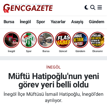
Bursa
Nöbetçi Eczaneler
Bursa
İnegöl
Spor
Yazarlar
Asayiş
Gündem
İnegöl
Hava Durumu
3.SAYFA
Trafik Durumu
İnegöl
Spor
Bursa
Güncel
Gündem
Ekonomi
Spor
Süper Lig Puan Durumu ve Fikstür
Eğitim
Tüm Manşetler
İNEGÖL
Müftü Hatipoğlu'nun yeni
Ekonomi
Son Dakika Haberleri
görev yeri belli oldu
Güncel
Haber Arşivi
İnegöl İlçe Müftüsü İsmail Hatipoğlu, İnegöl’den
ayrılıyor.
İnanç