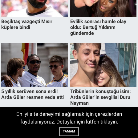
En iyi site deneyimi sağlamak için çerezlerden
Böbreklerinizi Sessizce Tehdit Ediyor! Bu
faydalanıyoruz. Detaylar için lütfen tıklayın.
16:50
3 Soruna Dikkat
TAMAM