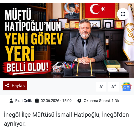
Kadın & Aile
Kültür & Sanat
Sağlık
Siyaset
Teknoloji
Paylaş
-
+
Yazarlar
A
A
Fırat Çelik
02.06.2026 - 15:09
Okunma Süresi: 1 Dk
Astroloji-Rüya
İnegöl İlçe Müftüsü İsmail Hatipoğlu, İnegöl’den
ayrılıyor.