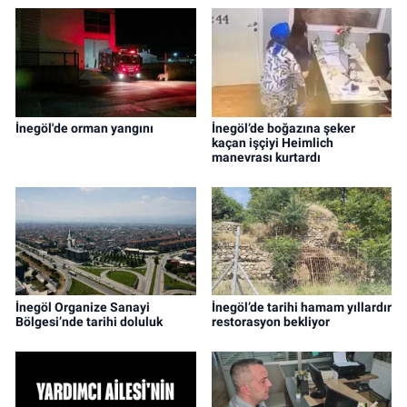
İnegöl'de orman yangını
İnegöl’de boğazına şeker
kaçan işçiyi Heimlich
manevrası kurtardı
İnegöl Organize Sanayi
İnegöl’de tarihi hamam yıllardır
Bölgesi’nde tarihi doluluk
restorasyon bekliyor