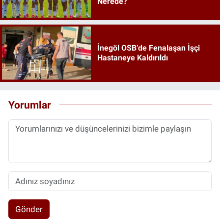
Nerede?
İnegöl OSB’de Fenalaşan İşçi
Hastaneye Kaldırıldı
Yorumlar
Gönder