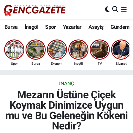
Bursa
Nöbetçi Eczaneler
Bursa
İnegöl
Spor
Yazarlar
Asayiş
Gündem
İnegöl
Hava Durumu
3.SAYFA
Trafik Durumu
Spor
Bursa
Ekonomi
İnegöl
TV
Siyaset
Spor
Süper Lig Puan Durumu ve Fikstür
Eğitim
Tüm Manşetler
İNANÇ
Mezarın Üstüne Çiçek
Ekonomi
Son Dakika Haberleri
Koymak Dinimizce Uygun
mu ve Bu Geleneğin Kökeni
Güncel
Haber Arşivi
Nedir?
İnanç