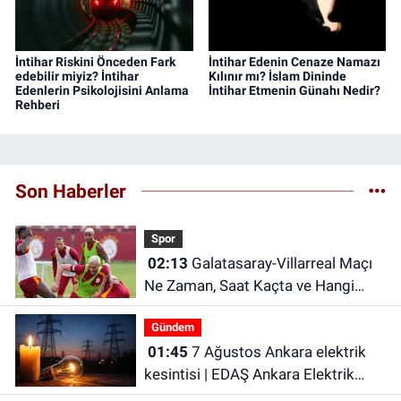
İntihar Riskini Önceden Fark
İntihar Edenin Cenaze Namazı
edebilir miyiz? İntihar
Kılınır mı? İslam Dininde
Edenlerin Psikolojisini Anlama
İntihar Etmenin Günahı Nedir?
Rehberi
Son Haberler
Spor
02:13
Galatasaray-Villarreal Maçı
Ne Zaman, Saat Kaçta ve Hangi
Kanalda? Galatasaray hazırlık maçı
Gündem
ne zaman?
01:45
7 Ağustos Ankara elektrik
kesintisi | EDAŞ Ankara Elektrik
Kesintisi