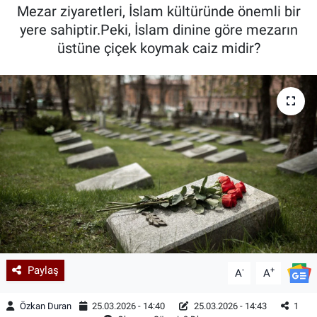
Mezar ziyaretleri, İslam kültüründe önemli bir
Kadın & Aile
yere sahiptir.Peki, İslam dinine göre mezarın
üstüne çiçek koymak caiz midir?
Kültür & Sanat
Sağlık
Siyaset
Teknoloji
Yazarlar
Astroloji-Rüya
Paylaş
-
+
A
A
Özkan Duran
25.03.2026 - 14:40
25.03.2026 - 14:43
1