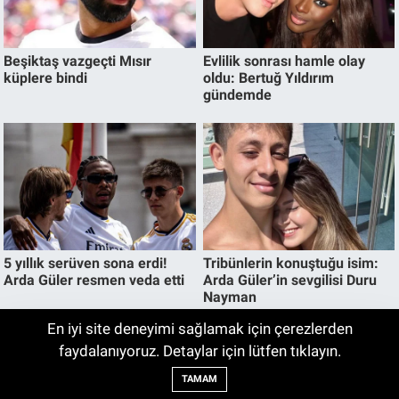
En iyi site deneyimi sağlamak için çerezlerden
Uludağ’ın Eteklerindeki Orman Yangını
faydalanıyoruz. Detaylar için lütfen tıklayın.
21:29
Kontrol Altına Alındı
TAMAM