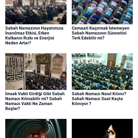
Sabah Namazının Hayatımıza
Cemaati Kaçırmak İstemeyen
İnanılmaz Etkisi, Erken
Sabah Namazının Sünnetini
Kalkanın Rızkı ve Enerjisi
Terk Edebilir mi?
Neden Artar?
İmsak Vakti Girdiği Gibi Sabah
Sabah Namazı Nasıl Kılınır?
Namazı Kılınabilir mi? Sabah
Sabah Namazı Saat Kaçta
Namazı Vakti Ne Zaman
Kılınıyor ?
Başlar?