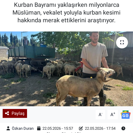
Kurban Bayramı yaklaşırken milyonlarca
Kadın & Aile
Müslüman, vekalet yoluyla kurban kesimi
hakkında merak ettiklerini araştırıyor.
Kültür & Sanat
Sağlık
Siyaset
Teknoloji
Yazarlar
Astroloji-Rüya
Paylaş
-
+
A
A
Özkan Duran
22.05.2026 - 15:57
22.05.2026 - 17:54