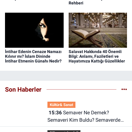
Kılınıyor ?
Edenlerin Psikolojisini Anlama
Rehberi
İntihar Edenin Cenaze Namazı
Salavat Hakkında 40 Önemli
Kılınır mı? İslam Dininde
Bilgi: Anlamı, Faziletleri ve
İntihar Etmenin Günahı Nedir?
Hayatımıza Kattığı Güzellikler
Son Haberler
Kültür& Sanat
15:36
Semaver Ne Demek?
Semaveri Kim Buldu? Semaverde
Çay Nasıl Demlenir?