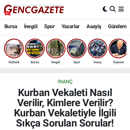
Bursa
Nöbetçi Eczaneler
Bursa
İnegöl
Spor
Yazarlar
Asayiş
Gündem
İnegöl
Hava Durumu
3.SAYFA
Trafik Durumu
Kültür&
Bursa
İnegöl
Spor
İnanç
Siyaset
Spor
Süper Lig Puan Durumu ve Fikstür
Eğitim
Tüm Manşetler
İNANÇ
Kurban Vekaleti Nasıl
Ekonomi
Son Dakika Haberleri
Verilir, Kimlere Verilir?
Kurban Vekaletiyle İlgili
Güncel
Haber Arşivi
Sıkça Sorulan Sorular!
İnanç