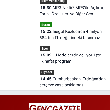
Bilim ve teknoloji
15:30
MP3 Nedir? MP3’ün Açılımı,
Tarihi, Özellikleri ve Diğer Ses
Dosyalarından Farkları
Bursa
15:22
İnegöl Kozluca’da 4 milyon
584 bin TL değerindeki taşınmaz
icradan satışta
Spor
15:09
1.Ligde perde açılıyor. İşte
ilk hafta programı
Siyaset
14:45
Cumhurbaşkanı Erdoğan'dan
çerçeve yasa açıklaması