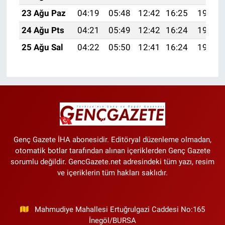
23 Ağu Paz
04:19
05:48
12:42
16:25
19:25
24 Ağu Pts
04:21
05:49
12:42
16:24
19:24
25 Ağu Sal
04:22
05:50
12:41
16:24
19:23
Genç Gazete İHA abonesidir. Editöryal düzenleme olmadan,
otomatik botlar tarafından alınan içeriklerden Genç Gazete
sorumlu değildir. GencGazete.net adresindeki tüm yazı, resim
ve içeriklerin tüm hakları saklıdır.
Mahmudiye Mahallesi Ertuğrulgazi Caddesi No:165
İnegöl/BURSA