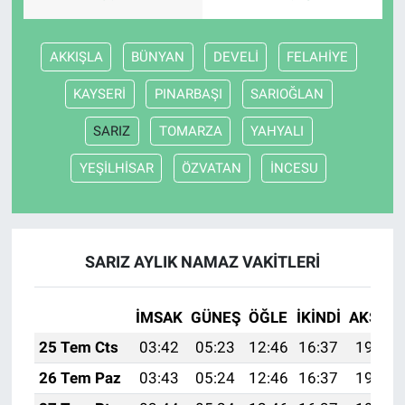
AKKIŞLA
BÜNYAN
DEVELİ
FELAHİYE
KAYSERİ
PINARBAŞI
SARIOĞLAN
SARIZ
TOMARZA
YAHYALI
YEŞİLHİSAR
ÖZVATAN
İNCESU
SARIZ AYLIK NAMAZ VAKITLERI
İMSAK
GÜNEŞ
ÖĞLE
İKINDI
AKŞAM
25 Tem Cts
03:42
05:23
12:46
16:37
19:58
26 Tem Paz
03:43
05:24
12:46
16:37
19:58