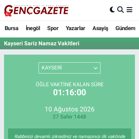
Bursa
Nöbetçi Eczaneler
Bursa
İnegöl
Spor
Yazarlar
Asayiş
Gündem
İnegöl
Hava Durumu
Kayseri Sariz Namaz Vakitleri
3.SAYFA
Trafik Durumu
KAYSERİ
Spor
Süper Lig Puan Durumu ve Fikstür
ÖĞLE VAKTINE KALAN SÜRE
Eğitim
Tüm Manşetler
01:15:59
Ekonomi
Son Dakika Haberleri
10 Ağustos 2026
27 Safer 1448
Güncel
Haber Arşivi
İnanç
Rabbinizi devamlı zikrediniz ve namazınızı ilk vaktinde