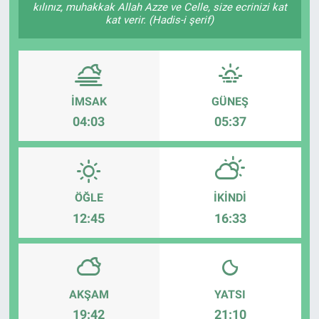
kılınız, muhakkak Allah Azze ve Celle, size ecrinizi kat
kat verir. (Hadis-i şerif)
Kadın & Aile
Kültür & Sanat
Sağlık
İMSAK
GÜNEŞ
04:03
05:37
Siyaset
Teknoloji
ÖĞLE
İKINDI
Yazarlar
12:45
16:33
Astroloji-Rüya
AKŞAM
YATSI
19:42
21:10