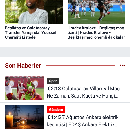
Beşiktaş ve Galatasaray
Hradec Kralove - Beşiktaş maç
Transfer Yarışında! Youssef
özeti | Hradec Kralove -
Chermiti Listede
Beşiktaş maçı önemli dakikalar
Son Haberler
Spor
02:13
Galatasaray-Villarreal Maçı
Ne Zaman, Saat Kaçta ve Hangi
Kanalda? Galatasaray hazırlık maçı
Gündem
ne zaman?
01:45
7 Ağustos Ankara elektrik
kesintisi | EDAŞ Ankara Elektrik