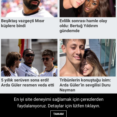
En iyi site deneyimi sağlamak için çerezlerden
Galatasaray-Villarreal Maçı Ne Zaman,
faydalanıyoruz. Detaylar için lütfen tıklayın.
02:13
Saat Kaçta ve Hangi Kanalda?
TAMAM
Galatasaray hazırlık maçı ne zaman?