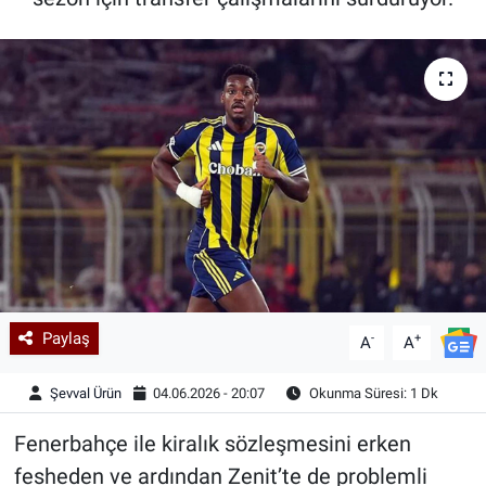
Kadın & Aile
Kültür & Sanat
Sağlık
Siyaset
Teknoloji
Yazarlar
Paylaş
-
+
A
A
Astroloji-Rüya
Şevval Ürün
04.06.2026 - 20:07
Okunma Süresi: 1 Dk
Fenerbahçe ile kiralık sözleşmesini erken
fesheden ve ardından Zenit’te de problemli