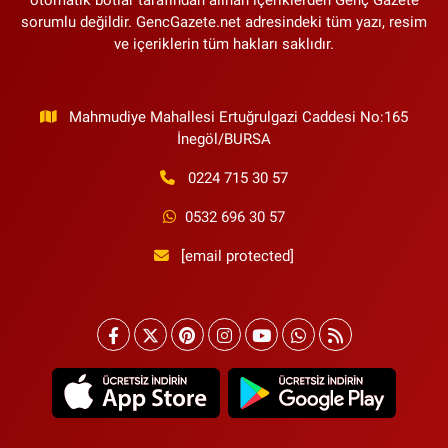
otomatik botlar tarafından alınan içeriklerden Genç Gazete
sorumlu değildir. GencGazete.net adresindeki tüm yazı, resim
ve içeriklerin tüm hakları saklıdır.
Mahmudiye Mahallesi Ertuğrulgazi Caddesi No:165
İnegöl/BURSA
0224 715 30 57
0532 696 30 57
[email protected]