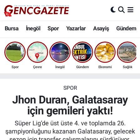
Bursa
Nöbetçi Eczaneler
Bursa
İnegöl
Spor
Yazarlar
Asayiş
Gündem
İnegöl
Hava Durumu
3.SAYFA
Trafik Durumu
Spor
Çevre
İnegöl
Gündem
Ekonomi
Sağlık
Spor
Süper Lig Puan Durumu ve Fikstür
Eğitim
Tüm Manşetler
SPOR
Jhon Duran, Galatasaray
Ekonomi
Son Dakika Haberleri
için gemileri yaktı!
Güncel
Haber Arşivi
Süper Lig’de üst üste 4. ve toplamda 26.
şampiyonluğunu kazanan Galatasaray, gelecek
İnanç
sezon için transfer çalışmalarını sürdürüyor.