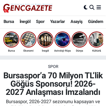
Bursa
Nöbetçi Eczaneler
Bursa
İnegöl
Spor
Yazarlar
Asayiş
Gündem
İnegöl
Hava Durumu
3.SAYFA
Trafik Durumu
Bursa
Ekonomi
İnegöl
Astroloji-Rüya
Dünya
Kültür&
Spor
Süper Lig Puan Durumu ve Fikstür
Eğitim
Tüm Manşetler
SPOR
Bursaspor’a 70 Milyon TL’lik
Ekonomi
Son Dakika Haberleri
Göğüs Sponsoru! 2026-
2027 Anlaşması İmzalandı
Güncel
Haber Arşivi
Bursaspor, 2026-2027 sezonunu kapsayan ve
İnanç