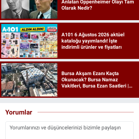
Anlatan Oppenheimer Olayı Tam
Olarak Nedir?
A101 6 Ağustos 2026 aktüel
kataloğu yayımlandı! İşte
indirimli ürünler ve fiyatları
Bursa Akşam Ezanı Kaçta
Okunacak? Bursa Namaz
Vakitleri, Bursa Ezan Saatleri |
06 Ağustos 2026 Perşembe
Yorumlar