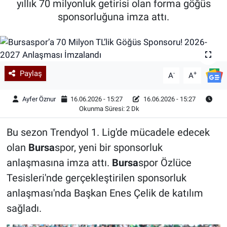
yıllık 70 milyonluk getirisi olan forma göğüs
sponsorluğuna imza attı.
Kadın & Aile
Kültür & Sanat
Sağlık
Paylaş
-
+
A
A
Siyaset
Ayfer Öznur
16.06.2026 - 15:27
16.06.2026 - 15:27
Okunma Süresi: 2 Dk
Teknoloji
Bu sezon Trendyol 1. Lig'de mücadele edecek
olan
Bursa
spor, yeni bir sponsorluk
Yazarlar
anlaşmasına imza attı.
Bursa
spor Özlüce
Astroloji-Rüya
Tesisleri'nde gerçekleştirilen sponsorluk
anlaşması'nda Başkan Enes Çelik de katılım
sağladı.