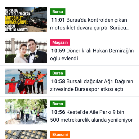
Bursa
11:01
Bursa’da kontrolden çıkan
motosiklet duvara çarptı: Sürücü
hayatını kaybetti
Magazin
10:59
Döner kralı Hakan Demirağ'ın
oğlu evlendi
Bursa
10:58
Bursalı dağcılar Ağrı Dağı’nın
zirvesinde Bursaspor atkısı açtı
Bursa
10:56
Kestel’de Aile Parkı 9 bin
500 metrekarelik alanda yenileniyor
Ekonomi