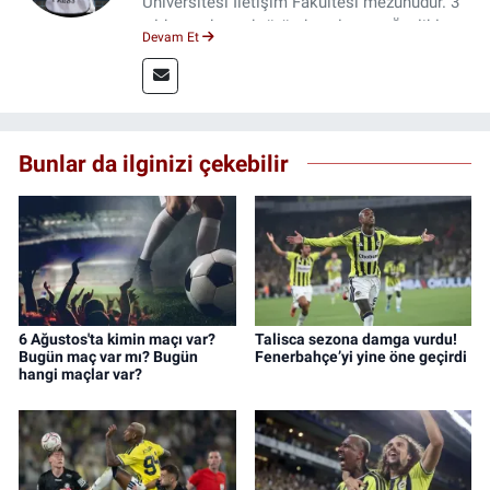
Üniversitesi İletişim Fakültesi mezunudur. 3
yıldır medya sektöründe çalışıyor. Özelikle
Devam Et
kitap ve film konusunda uzmanlaşmıştır.
Bunlar da ilginizi çekebilir
6 Ağustos'ta kimin maçı var?
Talisca sezona damga vurdu!
Bugün maç var mı? Bugün
Fenerbahçe’yi yine öne geçirdi
hangi maçlar var?