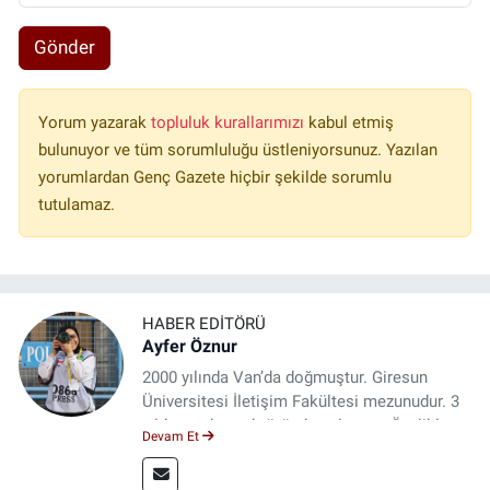
Gönder
Yorum yazarak
topluluk kurallarımızı
kabul etmiş
bulunuyor ve tüm sorumluluğu üstleniyorsunuz. Yazılan
yorumlardan Genç Gazete hiçbir şekilde sorumlu
tutulamaz.
HABER EDITÖRÜ
Ayfer Öznur
2000 yılında Van’da doğmuştur. Giresun
Üniversitesi İletişim Fakültesi mezunudur. 3
yıldır medya sektöründe çalışıyor. Özelikle
Devam Et
kitap ve film konusunda uzmanlaşmıştır.