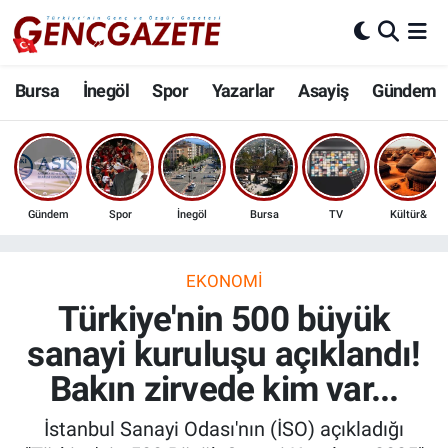
Bursa
Nöbetçi Eczaneler
Bursa
İnegöl
Spor
Yazarlar
Asayiş
Gündem
İnegöl
Hava Durumu
3.SAYFA
Trafik Durumu
Gündem
Spor
İnegöl
Bursa
TV
Kültür&
Spor
Süper Lig Puan Durumu ve Fikstür
Eğitim
Tüm Manşetler
EKONOMI
Türkiye'nin 500 büyük
Ekonomi
Son Dakika Haberleri
sanayi kuruluşu açıklandı!
Bakın zirvede kim var...
Güncel
Haber Arşivi
İstanbul Sanayi Odası'nın (İSO) açıkladığı
İnanç