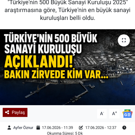
"Türkiye'nin 500 Büyük Sanayi Kuruluşu 2025"
araştırmasına göre, Türkiye'nin en büyük sanayi
Kadın & Aile
kuruluşları belli oldu.
Kültür & Sanat
Sağlık
Siyaset
Teknoloji
Yazarlar
Astroloji-Rüya
Paylaş
-
+
A
A
Ayfer Öznur
17.06.2026 - 11:39
17.06.2026 - 12:37
Okunma Süresi: 5 Dk