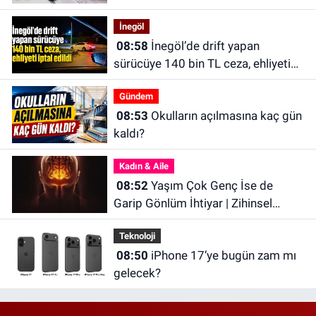
İnegöl
08:58
İnegöl’de drift yapan
sürücüye 140 bin TL ceza, ehliyeti
iptal edildi
Gündem
08:53
Okulların açılmasına kaç gün
kaldı?
Kadın & Aile
08:52
Yaşım Çok Genç İse de
Garip Gönlüm İhtiyar | Zihinsel
Olarak Yaşlanmış Olabilirsiniz
Teknoloji
08:50
iPhone 17’ye bugün zam mı
gelecek?