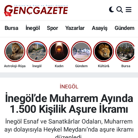
Bursa
Nöbetçi Eczaneler
Bursa
İnegöl
Spor
Yazarlar
Asayiş
Gündem
İnegöl
Hava Durumu
3.SAYFA
Trafik Durumu
Astroloji-Rüya
İnegöl
Kadın
Gündem
Kültür&
Bursa
Spor
Süper Lig Puan Durumu ve Fikstür
Eğitim
Tüm Manşetler
İNEGÖL
İnegöl’de Muharrem Ayında
Ekonomi
Son Dakika Haberleri
1.500 Kişilik Aşure İkramı
Güncel
Haber Arşivi
İnegöl Esnaf ve Sanatkârlar Odaları, Muharrem
ayı dolayısıyla Heykel Meydanı’nda aşure ikramı
İnanç
düzenledi.