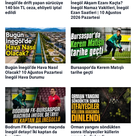
İnegöl’de drift yapan sürücüye
İnegöl Akşam Ezanı Kaçta?
140 bin TL ceza, ehliyeti iptal
İnegöl Namaz Vakitleri, İnegöl
edildi
Ezan Saatleri | 10 Ağustos
2026 Pazartesi
Bugün İnegöl’de Hava Nasıl
Bursaspor'da Kerem Matışlı
Olacak? 10 Ağustos Pazartesi
tarihe geçti
İnegöl Hava Durumu
Bodrum FK-Bursaspor maçında
Orman yangını söndükten
İnegöl detayı! İki kaptan da
sonra itfaiyeciler küllerin