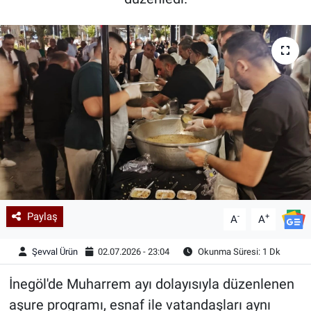
Kadın & Aile
Kültür & Sanat
Sağlık
Siyaset
Teknoloji
Yazarlar
Paylaş
-
+
A
A
Astroloji-Rüya
Şevval Ürün
02.07.2026 - 23:04
Okunma Süresi: 1 Dk
İnegöl'de Muharrem ayı dolayısıyla düzenlenen
aşure programı, esnaf ile vatandaşları aynı