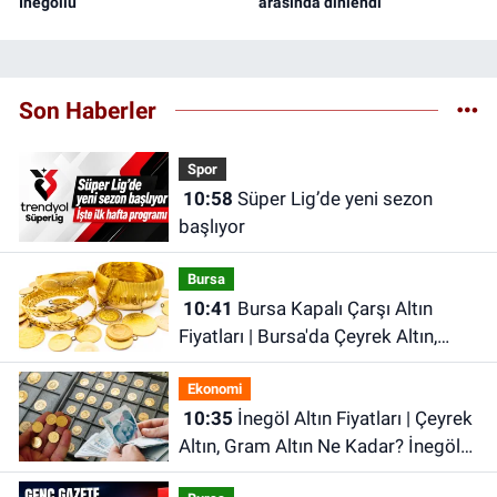
İnegöllü
arasında dinlendi
Son Haberler
Spor
10:58
Süper Lig’de yeni sezon
başlıyor
Bursa
10:41
Bursa Kapalı Çarşı Altın
Fiyatları | Bursa'da Çeyrek Altın,
Gram Altın, Tam Altın Ne Kadar? En
Ekonomi
Güncel Altın Fiyatları
10:35
İnegöl Altın Fiyatları | Çeyrek
Altın, Gram Altın Ne Kadar? İnegöl
Kapalı Çarşı'da Altın Ne Kadar?