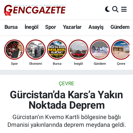
Bursa
Nöbetçi Eczaneler
Bursa
İnegöl
Spor
Yazarlar
Asayiş
Gündem
İnegöl
Hava Durumu
3.SAYFA
Trafik Durumu
Spor
Ekonomi
Bursa
İnegöl
Gündem
Çevre
Spor
Süper Lig Puan Durumu ve Fikstür
Eğitim
Tüm Manşetler
ÇEVRE
Gürcistan’da Kars’a Yakın
Ekonomi
Son Dakika Haberleri
Noktada Deprem
Güncel
Haber Arşivi
Gürcistan’ın Kvemo Kartli bölgesine bağlı
Dmanisi yakınlarında deprem meydana geldi.
İnanç