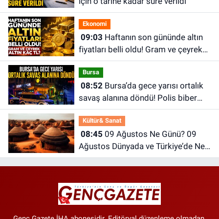
için o tarihe kadar süre verildi
Ekonomi
09:03
Haftanın son gününde altın
fiyatları belli oldu! Gram ve çeyrek
altın kaç TL?
Bursa
08:52
Bursa’da gece yarısı ortalık
savaş alanına döndü! Polis biber
gazıyla müdahale etti
Kültür& Sanat
08:45
09 Ağustos Ne Günü? 09
Ağustos Dünyada ve Türkiye’de Ne
Günü? 09 Ağustos Ne Burcu?
Genç Gazete İHA abonesidir. Editöryal düzenleme olmadan,