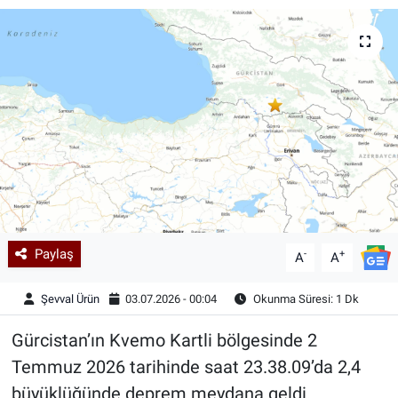
Kadın & Aile
Kültür & Sanat
Sağlık
Siyaset
Teknoloji
Paylaş
-
+
Yazarlar
A
A
Şevval Ürün
03.07.2026 - 00:04
Okunma Süresi: 1 Dk
Astroloji-Rüya
Gürcistan’ın Kvemo Kartli bölgesinde 2
Temmuz 2026 tarihinde saat 23.38.09’da 2,4
büyüklüğünde deprem meydana geldi.