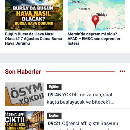
Bugün Bursa’da Hava Nasıl
Mersin’de deprem mi oldu?
Olacak? 7 Ağustos Cuma Bursa
AFAD – EMSC son depremler
Hava Durumu
listesi
Son Haberler
Eğitim
09:45
YÖKDİL ne zaman, saat
kaçta başlayacak ve bitecek?
YÖKDİL/2 sonuçları ne zaman
Eğitim
açıklanacak?
09:21
Öğrenci affı çıktı! Başvuru