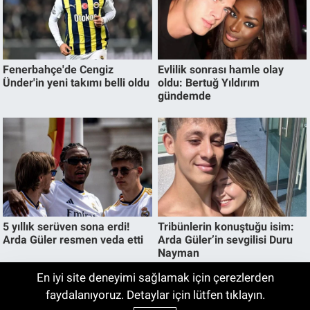
En iyi site deneyimi sağlamak için çerezlerden
Bugün Bursa'da Hava Nasıl Olacak? 9
faydalanıyoruz. Detaylar için lütfen tıklayın.
07:00
Ağustos Pazar İnegöl Hava Durumu