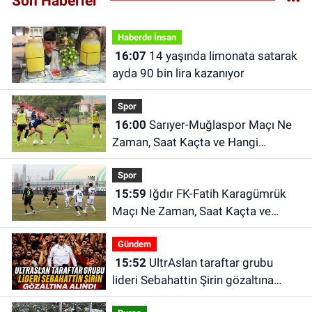
Son Haberler
Haberde İnsan
16:07
14 yaşında limonata satarak
ayda 90 bin lira kazanıyor
Spor
16:00
Sarıyer-Muğlaspor Maçı Ne
Zaman, Saat Kaçta ve Hangi
Kanalda?
Spor
15:59
Iğdır FK-Fatih Karagümrük
Maçı Ne Zaman, Saat Kaçta ve
Hangi Kanalda?
Gündem
15:52
UltrAslan taraftar grubu
lideri Sebahattin Şirin gözaltına
alındı | Sebahattin Şirin kimdir?