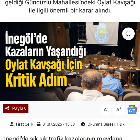
geldiği Gündüzlü Mahallesi'ndeki Oylat Kavşağı
ile ilgili önemli bir karar alındı.
Kadın & Aile
Kültür & Sanat
Sağlık
Siyaset
Teknoloji
Yazarlar
Astroloji-Rüya
Paylaş
-
+
A
A
Fırat Çelik
01.07.2026 - 15:38
Okunma Süresi: 1 Dk
İnegöl'de sık sık trafik kazalarının meydana