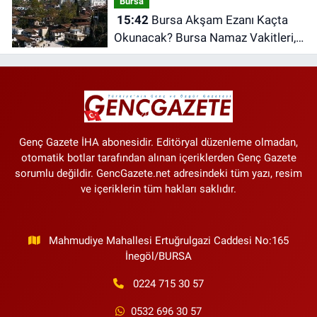
Bursa
15:42
Bursa Akşam Ezanı Kaçta
Okunacak? Bursa Namaz Vakitleri,
Bursa Ezan Saatleri | 09 Ağustos
2026 Pazar
Genç Gazete İHA abonesidir. Editöryal düzenleme olmadan,
otomatik botlar tarafından alınan içeriklerden Genç Gazete
sorumlu değildir. GencGazete.net adresindeki tüm yazı, resim
ve içeriklerin tüm hakları saklıdır.
Mahmudiye Mahallesi Ertuğrulgazi Caddesi No:165
İnegöl/BURSA
0224 715 30 57
0532 696 30 57