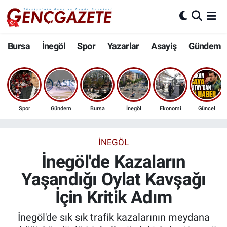
Bursa
Nöbetçi Eczaneler
Bursa
İnegöl
Spor
Yazarlar
Asayiş
Gündem
İnegöl
Hava Durumu
3.SAYFA
Trafik Durumu
Spor
Gündem
Bursa
İnegöl
Ekonomi
Güncel
Spor
Süper Lig Puan Durumu ve Fikstür
Eğitim
Tüm Manşetler
İNEGÖL
İnegöl'de Kazaların
Ekonomi
Son Dakika Haberleri
Yaşandığı Oylat Kavşağı
İçin Kritik Adım
Güncel
Haber Arşivi
İnegöl'de sık sık trafik kazalarının meydana
İnanç