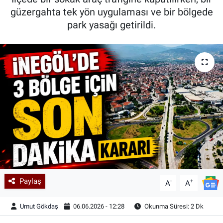
güzergahta tek yön uygulaması ve bir bölgede
Kadın & Aile
park yasağı getirildi.
Kültür & Sanat
Sağlık
Siyaset
Teknoloji
Yazarlar
Astroloji-Rüya
Paylaş
-
+
A
A
Umut Gökdaş
06.06.2026 - 12:28
Okunma Süresi: 2 Dk