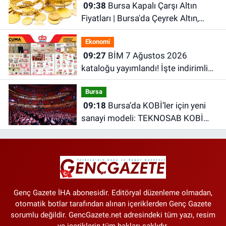
09:38
Bursa Kapalı Çarşı Altın
Fiyatları | Bursa'da Çeyrek Altın,
Gram Altın, Tam Altın Ne Kadar? En
Ekonomi
Güncel Altın Fiyatları
09:27
BİM 7 Ağustos 2026
kataloğu yayımlandı! İşte indirimli
ürünler ve fiyatları
Bursa
09:18
Bursa’da KOBİ’ler için yeni
sanayi modeli: TEKNOSAB KOBİ
OSB projesi tanıtıldı
Genç Gazete İHA abonesidir. Editöryal düzenleme olmadan,
otomatik botlar tarafından alınan içeriklerden Genç Gazete
sorumlu değildir. GencGazete.net adresindeki tüm yazı, resim