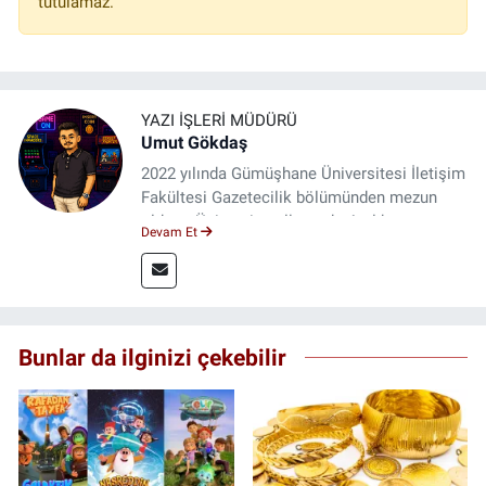
tutulamaz.
YAZI İŞLERI MÜDÜRÜ
Umut Gökdaş
2022 yılında Gümüşhane Üniversitesi İletişim
Fakültesi Gazetecilik bölümünden mezun
oldum. Üniversite yıllarımda 4 yıl boyunca
Devam Et
uygulamalı medya merkezinde görev alarak
saha deneyimi kazandım. 2023 yılından beri
Genç Gazete'de okurlarımıza haber
ulaştırıyorum.
Bunlar da ilginizi çekebilir