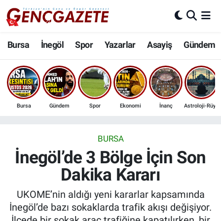
Bursa
Nöbetçi Eczaneler
Bursa
İnegöl
Spor
Yazarlar
Asayiş
Gündem
İnegöl
Hava Durumu
3.SAYFA
Trafik Durumu
Bursa
Gündem
Spor
Ekonomi
İnanç
Astroloji-Rüya
Spor
Süper Lig Puan Durumu ve Fikstür
Eğitim
Tüm Manşetler
BURSA
İnegöl’de 3 Bölge İçin Son
Ekonomi
Son Dakika Haberleri
Dakika Kararı
Güncel
Haber Arşivi
UKOME’nin aldığı yeni kararlar kapsamında
İnegöl’de bazı sokaklarda trafik akışı değişiyor.
İnanç
İlçede bir sokak araç trafiğine kapatılırken, bir