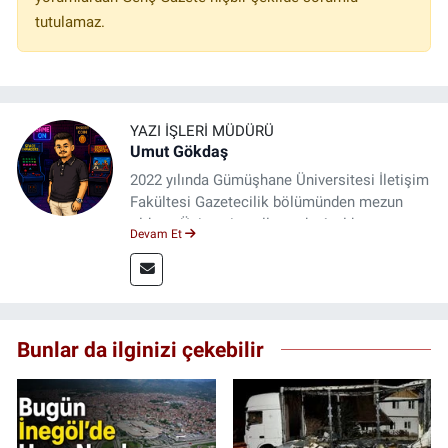
tutulamaz.
YAZI İŞLERI MÜDÜRÜ
Umut Gökdaş
2022 yılında Gümüşhane Üniversitesi İletişim
Fakültesi Gazetecilik bölümünden mezun
oldum. Üniversite yıllarımda 4 yıl boyunca
Devam Et
uygulamalı medya merkezinde görev alarak
saha deneyimi kazandım. 2023 yılından beri
Genç Gazete'de okurlarımıza haber
ulaştırıyorum.
Bunlar da ilginizi çekebilir