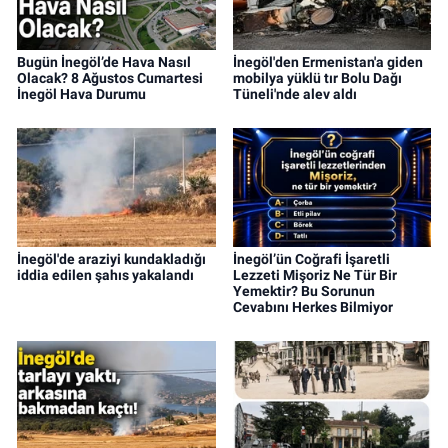
Bugün İnegöl’de Hava Nasıl
İnegöl'den Ermenistan'a giden
Olacak? 8 Ağustos Cumartesi
mobilya yüklü tır Bolu Dağı
İnegöl Hava Durumu
Tüneli'nde alev aldı
İnegöl'de araziyi kundakladığı
İnegöl’ün Coğrafi İşaretli
iddia edilen şahıs yakalandı
Lezzeti Mişoriz Ne Tür Bir
Yemektir? Bu Sorunun
Cevabını Herkes Bilmiyor