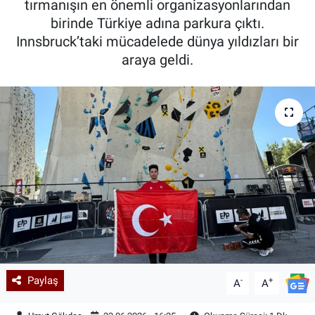
tırmanışın en önemli organizasyonlarından
birinde Türkiye adına parkura çıktı.
Kadın & Aile
Innsbruck’taki mücadelede dünya yıldızları bir
araya geldi.
Kültür & Sanat
Sağlık
Siyaset
Teknoloji
Yazarlar
Astroloji-Rüya
Paylaş
-
+
A
A