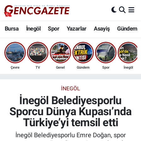
Bursa
Nöbetçi Eczaneler
Bursa
İnegöl
Spor
Yazarlar
Asayiş
Gündem
İnegöl
Hava Durumu
3.SAYFA
Trafik Durumu
Çevre
TV
Genel
Gündem
Spor
İnegöl
Spor
Süper Lig Puan Durumu ve Fikstür
Eğitim
Tüm Manşetler
İNEGÖL
İnegöl Belediyesporlu
Ekonomi
Son Dakika Haberleri
Sporcu Dünya Kupası’nda
Türkiye’yi temsil etti
Güncel
Haber Arşivi
İnegöl Belediyesporlu Emre Doğan, spor
İnanç