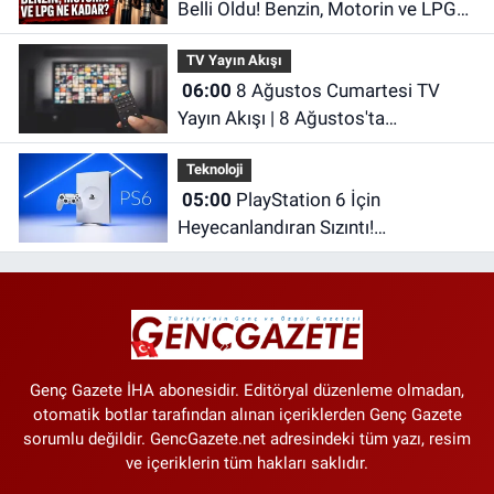
Belli Oldu! Benzin, Motorin ve LPG
Ne Kadar?
TV Yayın Akışı
06:00
8 Ağustos Cumartesi TV
Yayın Akışı | 8 Ağustos'ta
Televizyonda Neler Var? TRT 1, TV8,
Teknoloji
NOW TV, Show TV, ATV, Star TV...
05:00
PlayStation 6 İçin
Heyecanlandıran Sızıntı!
Performansı PS5'i Geride Bırakabilir
Genç Gazete İHA abonesidir. Editöryal düzenleme olmadan,
otomatik botlar tarafından alınan içeriklerden Genç Gazete
sorumlu değildir. GencGazete.net adresindeki tüm yazı, resim
ve içeriklerin tüm hakları saklıdır.