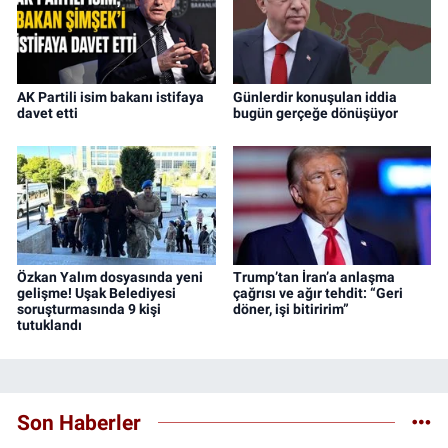
AK Partili isim bakanı istifaya
Günlerdir konuşulan iddia
davet etti
bugün gerçeğe dönüşüyor
Özkan Yalım dosyasında yeni
Trump’tan İran’a anlaşma
gelişme! Uşak Belediyesi
çağrısı ve ağır tehdit: “Geri
soruşturmasında 9 kişi
döner, işi bitiririm”
tutuklandı
Son Haberler