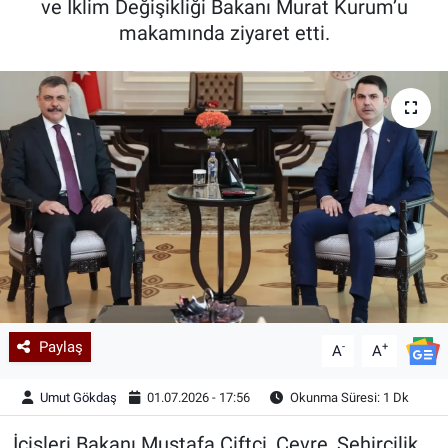
ve İklim Değişikliği Bakanı Murat Kurum’u
makamında ziyaret etti.
Kadın & Aile
Kültür & Sanat
Sağlık
Siyaset
Teknoloji
Yazarlar
Astroloji-Rüya
Paylaş
-
+
A
A
Umut Gökdaş
01.07.2026 - 17:56
Okunma Süresi: 1 Dk
İçişleri Bakanı Mustafa Çiftçi, Çevre, Şehircilik