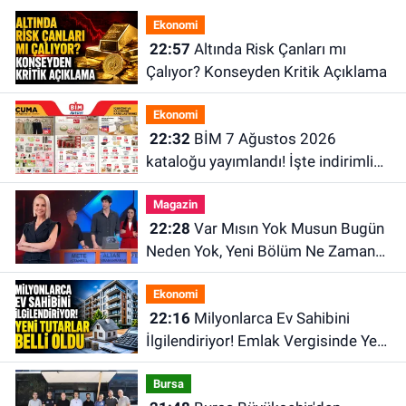
Ekonomi
22:57
Altında Risk Çanları mı
Çalıyor? Konseyden Kritik Açıklama
Ekonomi
22:32
BİM 7 Ağustos 2026
kataloğu yayımlandı! İşte indirimli
ürünler ve fiyatları
Magazin
22:28
Var Mısın Yok Musun Bugün
Neden Yok, Yeni Bölüm Ne Zaman?
6 Ağustos ATV Yayın Akışı
Ekonomi
22:16
Milyonlarca Ev Sahibini
İlgilendiriyor! Emlak Vergisinde Yeni
Tutarlar Belli Oldu
Bursa