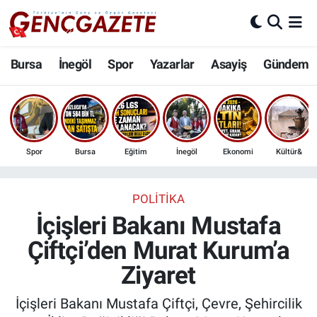
Bursa
Nöbetçi Eczaneler
Bursa
İnegöl
Spor
Yazarlar
Asayiş
Gündem
İnegöl
Hava Durumu
3.SAYFA
Trafik Durumu
Spor
Bursa
Eğitim
İnegöl
Ekonomi
Kültür&
Spor
Süper Lig Puan Durumu ve Fikstür
Eğitim
Tüm Manşetler
POLITIKA
İçişleri Bakanı Mustafa
Ekonomi
Son Dakika Haberleri
Çiftçi’den Murat Kurum’a
Ziyaret
Güncel
Haber Arşivi
İçişleri Bakanı Mustafa Çiftçi, Çevre, Şehircilik
İnanç