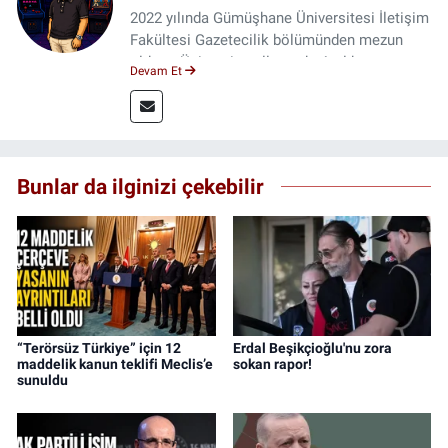
2022 yılında Gümüşhane Üniversitesi İletişim
Fakültesi Gazetecilik bölümünden mezun
oldum. Üniversite yıllarımda 4 yıl boyunca
Devam Et
uygulamalı medya merkezinde görev alarak
saha deneyimi kazandım. 2023 yılından beri
Genç Gazete'de okurlarımıza haber
ulaştırıyorum.
Bunlar da ilginizi çekebilir
“Terörsüz Türkiye” için 12
Erdal Beşikçioğlu'nu zora
maddelik kanun teklifi Meclis’e
sokan rapor!
sunuldu