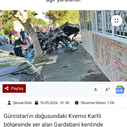
Kadın & Aile
Kültür & Sanat
Sağlık
Siyaset
Teknoloji
Yazarlar
Paylaş
-
+
A
A
Astroloji-Rüya
Şevval Ürün
16.05.2026 - 01:30
Okunma Süresi: 1 Dk
Gürcistan’ın doğusundaki Kvemo Kartli
bölgesinde yer alan Gardabani kentinde