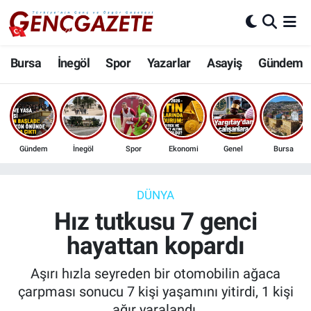
Bursa
Nöbetçi Eczaneler
Bursa
İnegöl
Spor
Yazarlar
Asayiş
Gündem
İnegöl
Hava Durumu
3.SAYFA
Trafik Durumu
Gündem
İnegöl
Spor
Ekonomi
Genel
Bursa
Spor
Süper Lig Puan Durumu ve Fikstür
Eğitim
Tüm Manşetler
DÜNYA
Hız tutkusu 7 genci
Ekonomi
Son Dakika Haberleri
hayattan kopardı
Güncel
Haber Arşivi
Aşırı hızla seyreden bir otomobilin ağaca
çarpması sonucu 7 kişi yaşamını yitirdi, 1 kişi
İnanç
ağır yaralandı.