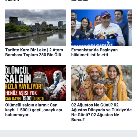
Tarihte Kare Bir Leke | 2 Atom
Ermenistan’da Paşinyan
Bombası Toplam 280 Bin Ölü
hükümeti istifa etti
Ölümcül salgın alarmı: Can
02 Ağustos Ne Günü? 02
kaybı 1.500’ü geçti, onaylı aşı
Ağustos Dünyada ve Türkiye’de
bulunmuyor
Ne Günü? 02 Ağustos Ne
Burcu?