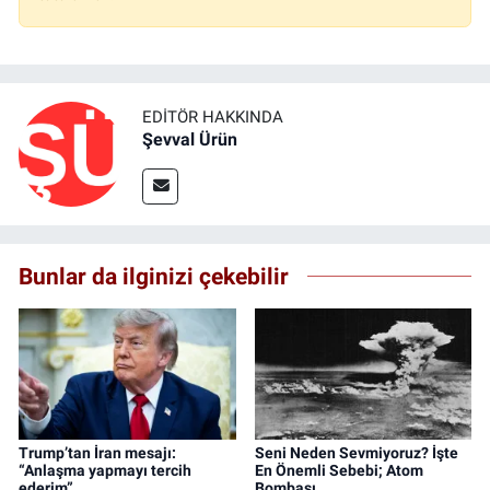
EDITÖR HAKKINDA
Şevval Ürün
Bunlar da ilginizi çekebilir
Trump’tan İran mesajı:
Seni Neden Sevmiyoruz? İşte
“Anlaşma yapmayı tercih
En Önemli Sebebi; Atom
ederim”
Bombası