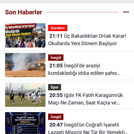
Son Haberler
Gündem
21:11
Üç Bakanlıktan Ortak Karar!
Okullarda Yeni Dönem Başlıyor
İnegöl
21:05
İnegöl'de araziyi
kundakladığı iddia edilen şahıs
yakalandı
Spor
20:55
Iğdır FK-Fatih Karagümrük
Maçı Ne Zaman, Saat Kaçta ve
Hangi Kanalda?
İnegöl
20:47
İnegöl’ün Coğrafi İşaretli
Lezzeti Mişoriz Ne Tür Bir Yemektir?