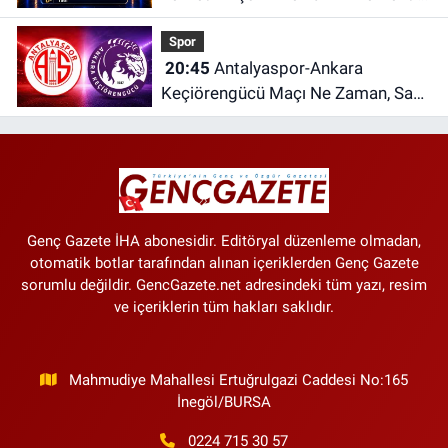
Bu Sorunun Cevabını Herkes
Spor
Bilmiyor
20:45
Antalyaspor-Ankara
Keçiörengücü Maçı Ne Zaman, Saat
Kaçta ve Hangi Kanalda?
Genç Gazete İHA abonesidir. Editöryal düzenleme olmadan,
otomatik botlar tarafından alınan içeriklerden Genç Gazete
sorumlu değildir. GencGazete.net adresindeki tüm yazı, resim
ve içeriklerin tüm hakları saklıdır.
Mahmudiye Mahallesi Ertuğrulgazi Caddesi No:165
İnegöl/BURSA
0224 715 30 57