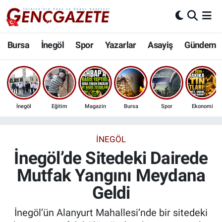
Bursa
Nöbetçi Eczaneler
Bursa
İnegöl
Spor
Yazarlar
Asayiş
Gündem
İnegöl
Hava Durumu
3.SAYFA
Trafik Durumu
İnegöl
Eğitim
Magazin
Bursa
Spor
Ekonomi
Spor
Süper Lig Puan Durumu ve Fikstür
Eğitim
Tüm Manşetler
İNEGÖL
İnegöl’de Sitedeki Dairede
Ekonomi
Son Dakika Haberleri
Mutfak Yangını Meydana
Geldi
Güncel
Haber Arşivi
İnegöl’ün Alanyurt Mahallesi’nde bir sitedeki
İnanç