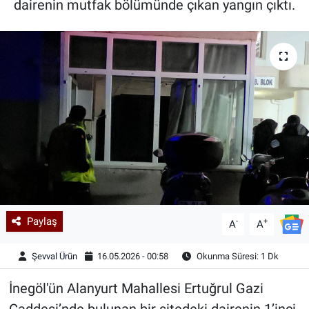
dairenin mutfak bölümünde çıkan yangın çıktı.
Kadın & Aile
Kültür & Sanat
Sağlık
Siyaset
Teknoloji
Yazarlar
Paylaş
-
+
A
A
Astroloji-Rüya
Şevval Ürün
16.05.2026 - 00:58
Okunma Süresi: 1 Dk
İnegöl'ün Alanyurt Mahallesi Ertuğrul Gazi
Caddesi’nde bulunan bir sitedeki dairenin 1’inci