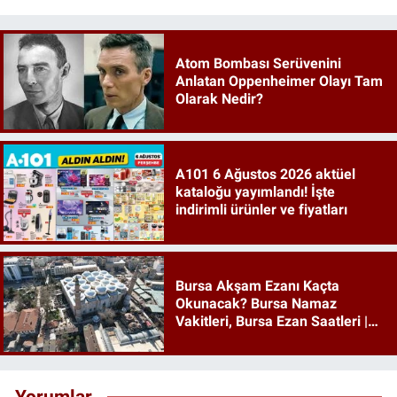
Atom Bombası Serüvenini
Anlatan Oppenheimer Olayı Tam
Olarak Nedir?
A101 6 Ağustos 2026 aktüel
kataloğu yayımlandı! İşte
indirimli ürünler ve fiyatları
Bursa Akşam Ezanı Kaçta
Okunacak? Bursa Namaz
Vakitleri, Bursa Ezan Saatleri |
06 Ağustos 2026 Perşembe
Yorumlar