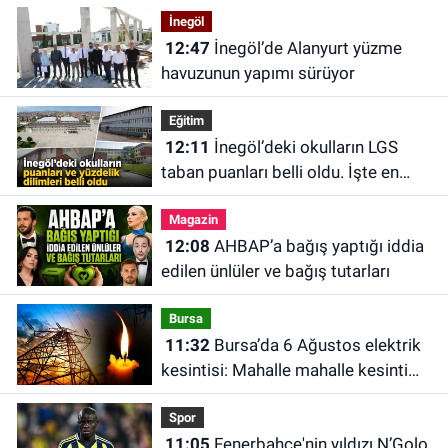
İnegöl
12:47
İnegöl’de Alanyurt yüzme
havuzunun yapımı sürüyor
Eğitim
12:11
İnegöl’deki okulların LGS
taban puanları belli oldu. İşte en
yüksek puanlı okul
Magazin
12:08
AHBAP’a bağış yaptığı iddia
edilen ünlüler ve bağış tutarları
Bursa
11:32
Bursa’da 6 Ağustos elektrik
kesintisi: Mahalle mahalle kesinti
saatleri
Spor
11:05
Fenerbahçe'nin yıldızı N’Golo