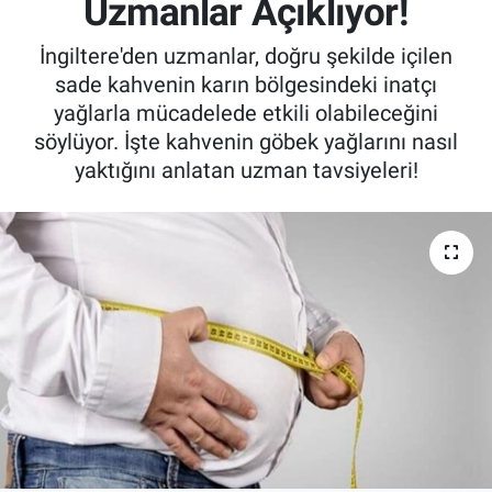
Uzmanlar Açıklıyor!
Kadın & Aile
İngiltere'den uzmanlar, doğru şekilde içilen
sade kahvenin karın bölgesindeki inatçı
Kültür & Sanat
yağlarla mücadelede etkili olabileceğini
söylüyor. İşte kahvenin göbek yağlarını nasıl
Sağlık
yaktığını anlatan uzman tavsiyeleri!
Siyaset
Teknoloji
Yazarlar
Astroloji-Rüya