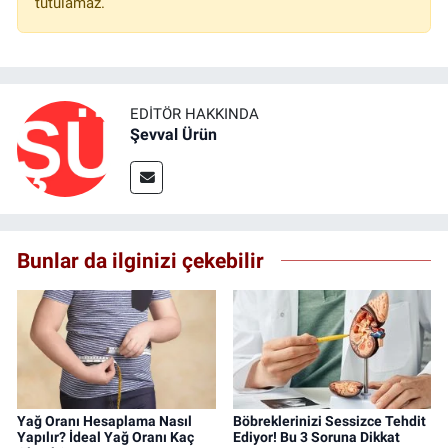
tutulamaz.
EDITÖR HAKKINDA
Şevval Ürün
Bunlar da ilginizi çekebilir
Yağ Oranı Hesaplama Nasıl
Böbreklerinizi Sessizce Tehdit
Yapılır? İdeal Yağ Oranı Kaç
Ediyor! Bu 3 Soruna Dikkat