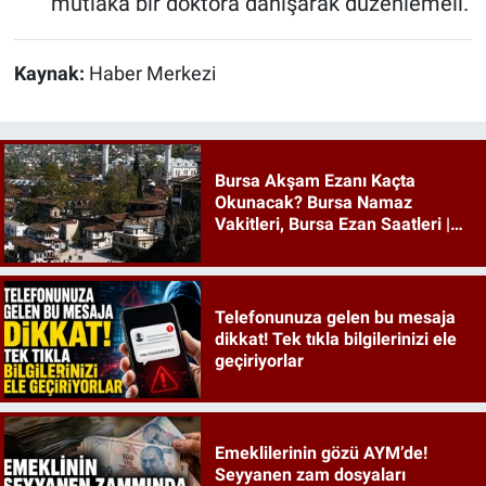
mutlaka bir doktora danışarak düzenlemeli.
Kaynak:
Haber Merkezi
Bursa Akşam Ezanı Kaçta
Okunacak? Bursa Namaz
Vakitleri, Bursa Ezan Saatleri |
09 Ağustos 2026 Pazar
Telefonunuza gelen bu mesaja
dikkat! Tek tıkla bilgilerinizi ele
geçiriyorlar
Emeklilerinin gözü AYM’de!
Seyyanen zam dosyaları