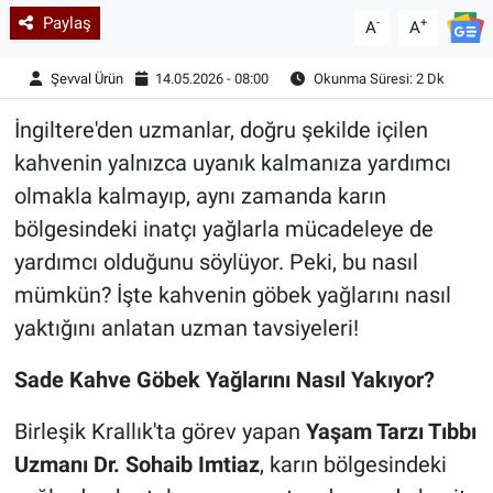
Paylaş
-
+
A
A
Şevval Ürün
14.05.2026 - 08:00
Okunma Süresi: 2 Dk
İngiltere'den uzmanlar, doğru şekilde içilen
kahvenin yalnızca uyanık kalmanıza yardımcı
olmakla kalmayıp, aynı zamanda karın
bölgesindeki inatçı yağlarla mücadeleye de
yardımcı olduğunu söylüyor. Peki, bu nasıl
mümkün? İşte kahvenin göbek yağlarını nasıl
yaktığını anlatan uzman tavsiyeleri!
Sade Kahve Göbek Yağlarını Nasıl Yakıyor?
Birleşik Krallık'ta görev yapan
Yaşam Tarzı Tıbbı
Uzmanı Dr. Sohaib Imtiaz
, karın bölgesindeki