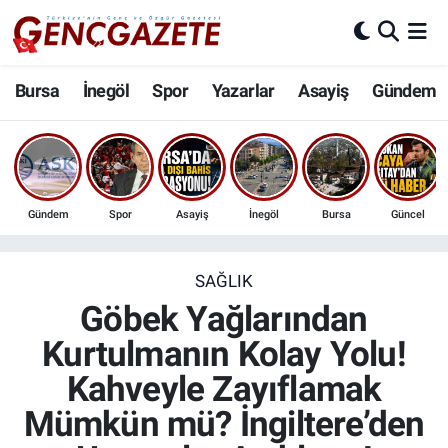
Bursa
Nöbetçi Eczaneler
Bursa
İnegöl
Spor
Yazarlar
Asayiş
Gündem
İnegöl
Hava Durumu
3.SAYFA
Trafik Durumu
Gündem
Spor
Asayiş
İnegöl
Bursa
Güncel
Spor
Süper Lig Puan Durumu ve Fikstür
Eğitim
Tüm Manşetler
SAĞLIK
Göbek Yağlarından
Ekonomi
Son Dakika Haberleri
Kurtulmanın Kolay Yolu!
Kahveyle Zayıflamak
Güncel
Haber Arşivi
Mümkün mü? İngiltere’den
İnanç