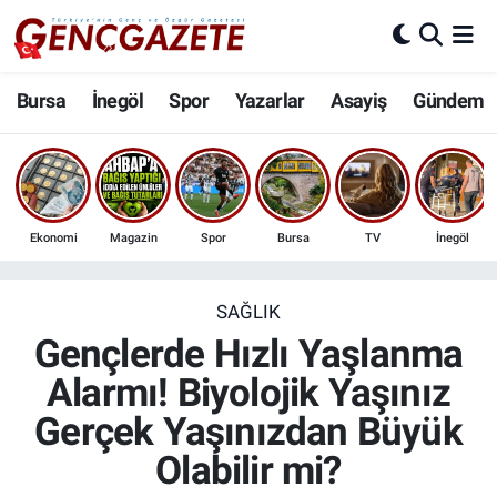
Bursa
Nöbetçi Eczaneler
Bursa
İnegöl
Spor
Yazarlar
Asayiş
Gündem
İnegöl
Hava Durumu
3.SAYFA
Trafik Durumu
Ekonomi
Magazin
Spor
Bursa
TV
İnegöl
Spor
Süper Lig Puan Durumu ve Fikstür
Eğitim
Tüm Manşetler
SAĞLIK
Gençlerde Hızlı Yaşlanma
Ekonomi
Son Dakika Haberleri
Alarmı! Biyolojik Yaşınız
Gerçek Yaşınızdan Büyük
Güncel
Haber Arşivi
Olabilir mi?
İnanç