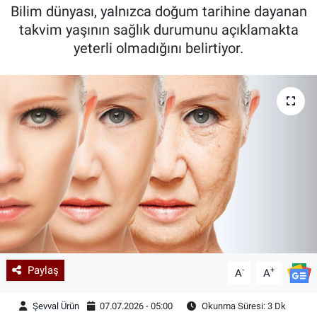
Bilim dünyası, yalnızca doğum tarihine dayanan
Kadın & Aile
takvim yaşının sağlık durumunu açıklamakta
yeterli olmadığını belirtiyor.
Kültür & Sanat
Sağlık
Siyaset
Teknoloji
Yazarlar
Astroloji-Rüya
Paylaş
-
+
A
A
Şevval Ürün
07.07.2026 - 05:00
Okunma Süresi: 3 Dk