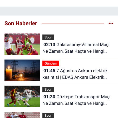
Son Haberler
Spor
02:13
Galatasaray-Villarreal Maçı
Ne Zaman, Saat Kaçta ve Hangi
Kanalda? Galatasaray hazırlık maçı
Gündem
ne zaman?
01:45
7 Ağustos Ankara elektrik
kesintisi | EDAŞ Ankara Elektrik
Kesintisi
Spor
01:30
Göztepe-Trabzonspor Maçı
Ne Zaman, Saat Kaçta ve Hangi
Kanalda?
Spor