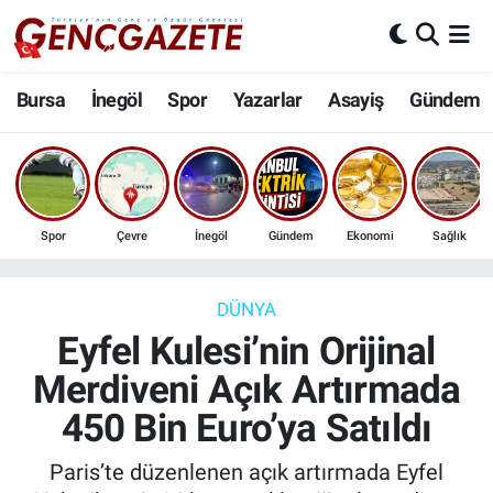
Bursa
Nöbetçi Eczaneler
Bursa
İnegöl
Spor
Yazarlar
Asayiş
Gündem
İnegöl
Hava Durumu
3.SAYFA
Trafik Durumu
Spor
Çevre
İnegöl
Gündem
Ekonomi
Sağlık
Spor
Süper Lig Puan Durumu ve Fikstür
Eğitim
Tüm Manşetler
DÜNYA
Eyfel Kulesi’nin Orijinal
Ekonomi
Son Dakika Haberleri
Merdiveni Açık Artırmada
450 Bin Euro’ya Satıldı
Güncel
Haber Arşivi
Paris’te düzenlenen açık artırmada Eyfel
İnanç