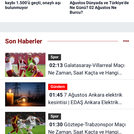
kaybı 1.500’ü geçti, onaylı aşı
Ağustos Dünyada ve Türkiye’de
bulunmuyor
Ne Günü? 02 Ağustos Ne
Burcu?
Son Haberler
Spor
02:13
Galatasaray-Villarreal Maçı
Ne Zaman, Saat Kaçta ve Hangi
Kanalda? Galatasaray hazırlık maçı
Gündem
ne zaman?
01:45
7 Ağustos Ankara elektrik
kesintisi | EDAŞ Ankara Elektrik
Kesintisi
Spor
01:30
Göztepe-Trabzonspor Maçı
Ne Zaman, Saat Kaçta ve Hangi