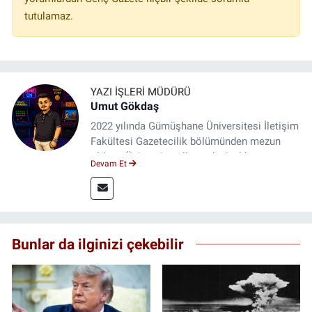
tutulamaz.
YAZI İŞLERI MÜDÜRÜ
Umut Gökdaş
2022 yılında Gümüşhane Üniversitesi İletişim
Fakültesi Gazetecilik bölümünden mezun
oldum. Üniversite yıllarımda 4 yıl boyunca
Devam Et
uygulamalı medya merkezinde görev alarak
saha deneyimi kazandım. 2023 yılından beri
Genç Gazete'de okurlarımıza haber
ulaştırıyorum.
Bunlar da ilginizi çekebilir