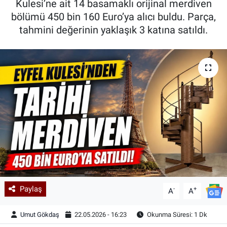
Kulesi’ne ait 14 basamaklı orijinal merdiven
bölümü 450 bin 160 Euro’ya alıcı buldu. Parça,
Kadın & Aile
tahmini değerinin yaklaşık 3 katına satıldı.
Kültür & Sanat
Sağlık
Siyaset
Teknoloji
Yazarlar
Astroloji-Rüya
Paylaş
-
+
A
A
Umut Gökdaş
22.05.2026 - 16:23
Okunma Süresi: 1 Dk