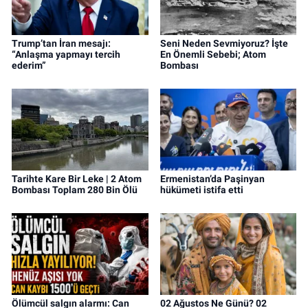
Trump’tan İran mesajı:
Seni Neden Sevmiyoruz? İşte
“Anlaşma yapmayı tercih
En Önemli Sebebi; Atom
ederim”
Bombası
Tarihte Kare Bir Leke | 2 Atom
Ermenistan’da Paşinyan
Bombası Toplam 280 Bin Ölü
hükümeti istifa etti
Ölümcül salgın alarmı: Can
02 Ağustos Ne Günü? 02