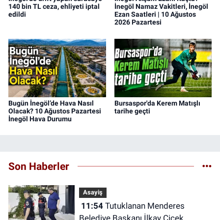
140 bin TL ceza, ehliyeti iptal
İnegöl Namaz Vakitleri, İnegöl
edildi
Ezan Saatleri | 10 Ağustos
2026 Pazartesi
Bugün İnegöl’de Hava Nasıl
Bursaspor'da Kerem Matışlı
Olacak? 10 Ağustos Pazartesi
tarihe geçti
İnegöl Hava Durumu
Son Haberler
Asayiş
11:54
Tutuklanan Menderes
Belediye Başkanı İlkay Çiçek