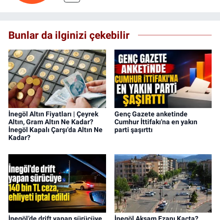
Bunlar da ilginizi çekebilir
İnegöl Altın Fiyatları | Çeyrek
Genç Gazete anketinde
Altın, Gram Altın Ne Kadar?
Cumhur İttifakı'na en yakın
İnegöl Kapalı Çarşı'da Altın Ne
parti şaşırttı
Kadar?
İnegöl’de drift yapan sürücüye
İnegöl Akşam Ezanı Kaçta?