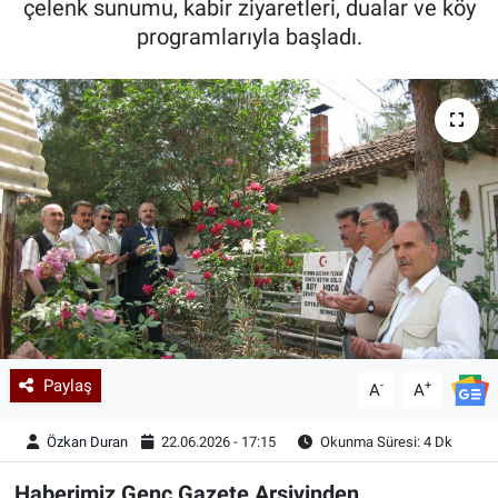
çelenk sunumu, kabir ziyaretleri, dualar ve köy
programlarıyla başladı.
Kadın & Aile
Kültür & Sanat
Sağlık
Siyaset
Teknoloji
Yazarlar
Astroloji-Rüya
Paylaş
-
+
A
A
Özkan Duran
22.06.2026 - 17:15
Okunma Süresi: 4 Dk
Haberimiz Genç Gazete Arşivinden