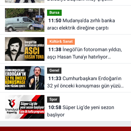
CHP’den istifa etti
Bursa
11:50
Mudanya’da zırhlı banka
aracı elektrik direğine çarptı
Kültür& Sanat
11:38
İnegöl'ün fotoroman yıldızı,
aşçı Hasan Tuna'yı hatırlıyor
musunuz?
Genel
11:33
Cumhurbaşkanı Erdoğan'ın
32 yıl önceki konuşması gün yüzüne
çıktı
Spor
10:58
Süper Lig’de yeni sezon
başlıyor