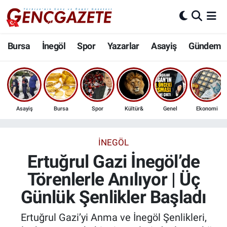
Bursa
Nöbetçi Eczaneler
Bursa
İnegöl
Spor
Yazarlar
Asayiş
Gündem
İnegöl
Hava Durumu
3.SAYFA
Trafik Durumu
Asayiş
Bursa
Spor
Kültür&
Genel
Ekonomi
Spor
Süper Lig Puan Durumu ve Fikstür
Eğitim
Tüm Manşetler
İNEGÖL
Ertuğrul Gazi İnegöl’de
Ekonomi
Son Dakika Haberleri
Törenlerle Anılıyor | Üç
Günlük Şenlikler Başladı
Güncel
Haber Arşivi
Ertuğrul Gazi’yi Anma ve İnegöl Şenlikleri,
İnanç