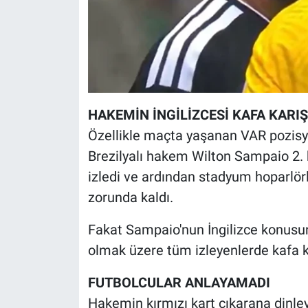
HAKEMİN İNGİLİZCESİ KAFA KARIŞ
Özellikle maçta yaşanan VAR pozis
Brezilyalı hakem Wilton Sampaio 2. k
izledi ve ardından stadyum hoparlörl
zorunda kaldı.
Fakat Sampaio'nun İngilizce konusun
olmak üzere tüm izleyenlerde kafa kar
FUTBOLCULAR ANLAYAMADI
Hakemin kırmızı kart çıkarana dinley