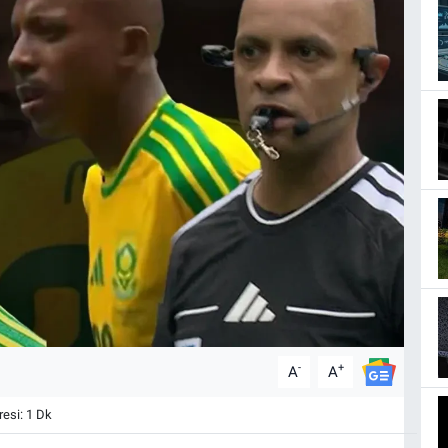
-
+
A
A
esi: 1 Dk