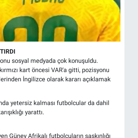
TIRDI
yonu sosyal medyada çok konuşuldu.
ırmızı kart öncesi VAR'a gitti, pozisyonu
erinden İngilizce olarak kararı açıklamak
da yetersiz kalması futbolcular da dahil
ışıklığı yarattı.
en Güney Afrikalı futbolcuların şaşkınlığı