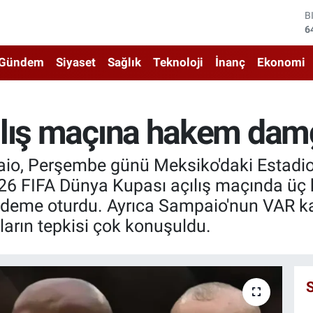
D
4
E
5
Gündem
Siyaset
Sağlık
Teknoloji
İnanç
Ekonomi
S
6
G
6
ılış maçına hakem dam
B
1
B
aio, Perşembe günü Meksiko'daki Estadi
6
026 FIFA Dünya Kupası açılış maçında üç 
deme oturdu. Ayrıca Sampaio'nun VAR ka
ların tepkisi çok konuşuldu.