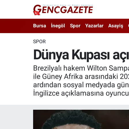
Bursa
Nöbetçi Eczaneler
Bursa
İnegöl
Spor
Yazarlar
Asayiş
İnegöl
Hava Durumu
SPOR
Dünya Kupası aç
3.SAYFA
Trafik Durumu
Spor
Süper Lig Puan Durumu ve Fikstür
Brezilyalı hakem Wilton Samp
ile Güney Afrika arasındaki 2
Eğitim
Tüm Manşetler
ardından sosyal medyada gün
İngilizce açıklamasına oyuncu
Ekonomi
Son Dakika Haberleri
Güncel
Haber Arşivi
İnanç