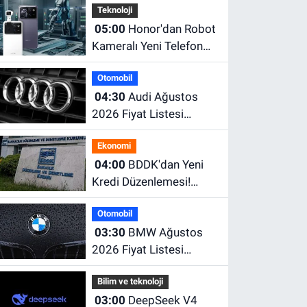
Teknoloji
05:00
Honor'dan Robot
Kameralı Yeni Telefon
Geliyor! 200 MP
Otomobil
Kamera ve Dev Batarya
04:30
Audi Ağustos
Dikkat Çekiyor
2026 Fiyat Listesi
Açıklandı! İşte A3, A5,
Ekonomi
A6, Q Serisi ve e-tron
04:00
BDDK'dan Yeni
Modellerinin Güncel
Kredi Düzenlemesi!
Fiyatları
Limitler Düşürüldü,
Otomobil
Uyum İçin Tarih Verildi
03:30
BMW Ağustos
2026 Fiyat Listesi
Açıklandı! İşte Güncel
Bilim ve teknoloji
Fiyatlar
03:00
DeepSeek V4