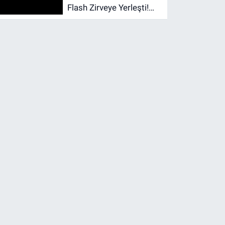
Flash Zirveye Yerleşti!
Dünyanın En Çok Tercih
Edilen Yapay Zekâ
Modellerinden Biri Oldu