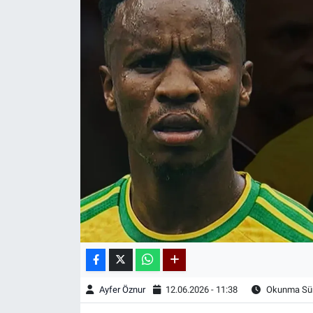
Kadın & Aile
Kültür & Sanat
Sağlık
Siyaset
Teknoloji
Yazarlar
Astroloji-Rüya
Ayfer Öznur
12.06.2026 - 11:38
Okunma Sür