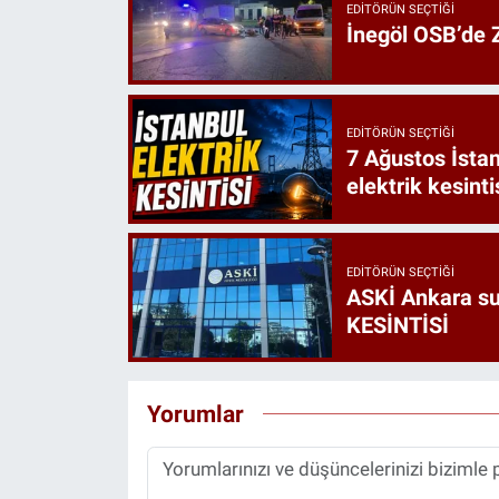
EDITÖRÜN SEÇTIĞI
İnegöl OSB’de Z
EDITÖRÜN SEÇTIĞI
7 Ağustos İstan
elektrik kesinti
EDITÖRÜN SEÇTIĞI
ASKİ Ankara s
KESİNTİSİ
Yorumlar