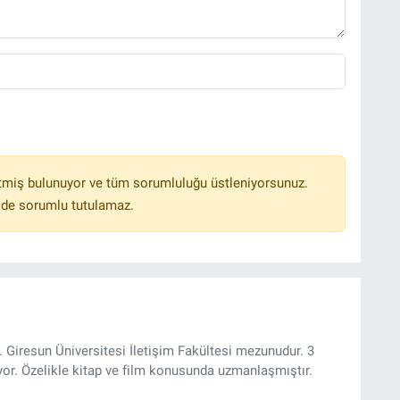
tmiş bulunuyor ve tüm sorumluluğu üstleniyorsunuz.
lde sorumlu tutulamaz.
 Giresun Üniversitesi İletişim Fakültesi mezunudur. 3
yor. Özelikle kitap ve film konusunda uzmanlaşmıştır.