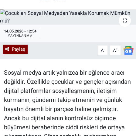
Kadın & Aile
Kültür & Sanat
14.05.2026 - 12:54
YAYINLANMA
Sağlık
Paylaş
-
+
A
A
Siyaset
Sosyal medya artık yalnızca bir eğlence aracı
Teknoloji
değildir. Özellikle çocuklar ve gençler açısından
Yazarlar
dijital platformlar sosyalleşmenin, iletişim
kurmanın, gündemi takip etmenin ve günlük
Astroloji-Rüya
hayatın önemli bir parçası haline gelmiştir.
Ancak bu dijital alanın kontrolsüz biçimde
büyümesi beraberinde ciddi riskleri de ortaya