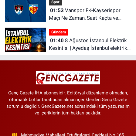
Spor
01:53
Vanspor FK-Kayserispor
Maçı Ne Zaman, Saat Kaçta ve
Hangi Kanalda?
Gündem
01:40
8 Ağustos İstanbul Elektrik
Kesintisi | Ayedaş İstanbul elektrik
kesintisi | Bedaş İstanbul elektrik
kesintisi
Genç Gazete İHA abonesidir. Editöryal düzenleme olmadan,
otomatik botlar tarafından alınan içeriklerden Genç Gazete
sorumlu değildir. GencGazete.net adresindeki tüm yazı, resim
ve içeriklerin tüm hakları saklıdır.
Mahmudiye Mahallesi Ertuğrulgazi Caddesi No:165