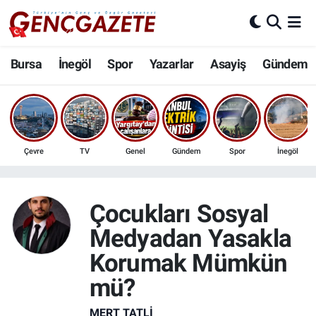
Bursa
Nöbetçi Eczaneler
Bursa
İnegöl
Spor
Yazarlar
Asayiş
Gündem
İnegöl
Hava Durumu
3.SAYFA
Trafik Durumu
Çevre
TV
Genel
Gündem
Spor
İnegöl
Spor
Süper Lig Puan Durumu ve Fikstür
Eğitim
Tüm Manşetler
Çocukları Sosyal
Medyadan Yasakla
Ekonomi
Son Dakika Haberleri
Korumak Mümkün
Güncel
Haber Arşivi
mü?
İnanç
MERT TATLI