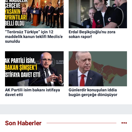
“Terörsüz Türkiye” için 12
Erdal Beşikçioğlu'nu zora
maddelik kanun teklifi Meclis’e
sokan rapor!
sunuldu
AK Partili isim bakanı istifaya
Günlerdir konuşulan iddia
davet etti
bugün gerçeğe dönüşüyor
Son Haberler