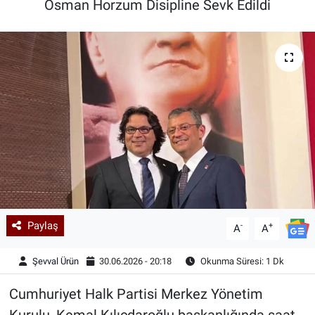
Osman Horzum Disipline Sevk Edildi
Kadın & Aile
Kültür & Sanat
Sağlık
Siyaset
Teknoloji
Yazarlar
Paylaş
-
+
A
A
Astroloji-Rüya
Şevval Ürün
30.06.2026 - 20:18
Okunma Süresi: 1 Dk
Cumhuriyet Halk Partisi Merkez Yönetim
Kurulu, Kemal Kılıçdaroğlu başkanlığında saat