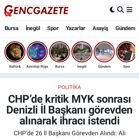
Bursa
Nöbetçi Eczaneler
Bursa
İnegöl
Spor
Yazarlar
Asayiş
Gündem
İnegöl
Hava Durumu
3.SAYFA
Trafik Durumu
Kültür&
Astroloji-Rüya
Bursa
İnegöl
Gündem
Spor
Spor
Süper Lig Puan Durumu ve Fikstür
Eğitim
Tüm Manşetler
POLITIKA
CHP’de kritik MYK sonrası
Ekonomi
Son Dakika Haberleri
Denizli İl Başkanı görevden
alınarak ihracı istendi
Güncel
Haber Arşivi
CHP’de 26 İl Başkanı Görevden Alındı: Ali
İnanç