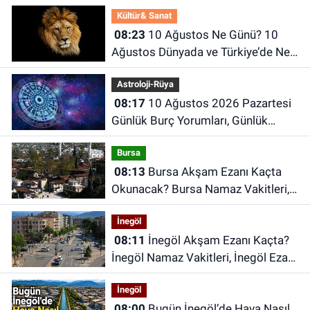
Kültür& Sanat
08:23
10 Ağustos Ne Günü? 10
Ağustos Dünyada ve Türkiye’de Ne
Günü? 10 Ağustos Ne Burcu?
Astroloji-Rüya
08:17
10 Ağustos 2026 Pazartesi
Günlük Burç Yorumları, Günlük
Astroloji Rehberi
Bursa
08:13
Bursa Akşam Ezanı Kaçta
Okunacak? Bursa Namaz Vakitleri,
Bursa Ezan Saatleri | 10 Ağustos
İnegöl
2026 Pazartesi
08:11
İnegöl Akşam Ezanı Kaçta?
İnegöl Namaz Vakitleri, İnegöl Ezan
Saatleri | 10 Ağustos 2026
İnegöl
Pazartesi
08:00
Bugün İnegöl’de Hava Nasıl