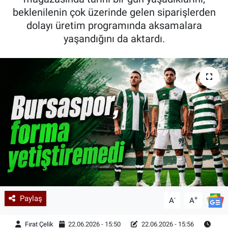
beklenilenin çok üzerinde gelen siparişlerden
Kadın & Aile
dolayı üretim programında aksamalara
yaşandığını da aktardı.
Kültür & Sanat
Sağlık
Siyaset
Teknoloji
Yazarlar
Astroloji-Rüya
Paylaş
-
+
A
A
Fırat Çelik
22.06.2026 - 15:50
22.06.2026 - 15:56