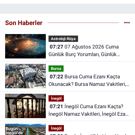
Son Haberler
Astroloji-Rüya
07:27
07 Ağustos 2026 Cuma
Günlük Burç Yorumları, Günlük
Astroloji Rehberi
Bursa
07:22
Bursa Cuma Ezanı Kaçta
Okunacak? Bursa Namaz Vakitleri,
Bursa Ezan Saatleri | 07 Ağustos
İnegöl
2026 Cuma
07:21
İnegöl Cuma Ezanı Kaçta?
İnegöl Namaz Vakitleri, İnegöl Ezan
Saatleri | 07 Ağustos 2026 Cuma
İnegöl