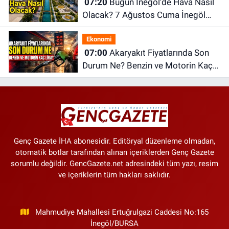
07:20
Bugün İnegöl’de Hava Nasıl
Olacak? 7 Ağustos Cuma İnegöl
Hava Durumu
Ekonomi
07:00
Akaryakıt Fiyatlarında Son
Durum Ne? Benzin ve Motorin Kaç
Lira?
Genç Gazete İHA abonesidir. Editöryal düzenleme olmadan,
otomatik botlar tarafından alınan içeriklerden Genç Gazete
sorumlu değildir. GencGazete.net adresindeki tüm yazı, resim
ve içeriklerin tüm hakları saklıdır.
Mahmudiye Mahallesi Ertuğrulgazi Caddesi No:165
İnegöl/BURSA