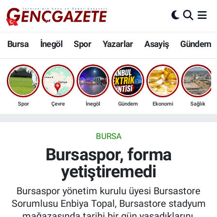
Bursa
Nöbetçi Eczaneler
Bursa
İnegöl
Spor
Yazarlar
Asayiş
Gündem
İnegöl
Hava Durumu
3.SAYFA
Trafik Durumu
Spor
Çevre
İnegöl
Gündem
Ekonomi
Sağlık
Spor
Süper Lig Puan Durumu ve Fikstür
Eğitim
Tüm Manşetler
BURSA
Bursaspor, forma
Ekonomi
Son Dakika Haberleri
yetiştiremedi
Güncel
Haber Arşivi
Bursaspor yönetim kurulu üyesi Bursastore
Sorumlusu Enbiya Topal, Bursastore stadyum
İnanç
mağazasında tarihi bir gün yaşadıklarını,