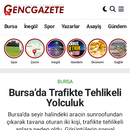
Bursa
Nöbetçi Eczaneler
Bursa
İnegöl
Spor
Yazarlar
Asayiş
Gündem
İnegöl
Hava Durumu
3.SAYFA
Trafik Durumu
Spor
Çevre
İnegöl
Gündem
Ekonomi
Sağlık
Spor
Süper Lig Puan Durumu ve Fikstür
Eğitim
Tüm Manşetler
BURSA
Bursa’da Trafikte Tehlikeli
Ekonomi
Son Dakika Haberleri
Yolculuk
Güncel
Haber Arşivi
Bursa’da seyir halindeki aracın sunroofundan
çıkarak tavana oturan iki kişi, trafikte tehlikeli
İnanç
anlara neden oldu. Görüntülerin sosyal