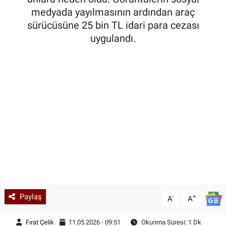
medyada yayılmasının ardından araç
Kadın & Aile
sürücüsüne 25 bin TL idari para cezası
uygulandı.
Kültür & Sanat
Sağlık
Siyaset
Teknoloji
Yazarlar
Astroloji-Rüya
Paylaş
-
+
A
A
Fırat Çelik
11.05.2026 - 09:51
Okunma Süresi: 1 Dk