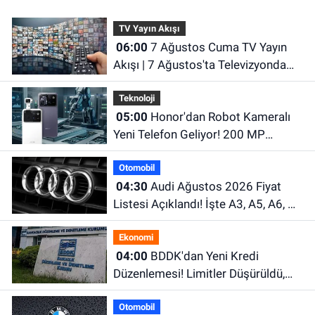
TV Yayın Akışı
06:00
7 Ağustos Cuma TV Yayın
Akışı | 7 Ağustos'ta Televizyonda
Neler Var? TRT 1, TV8, NOW TV,
Teknoloji
Show TV, ATV, Star TV...
05:00
Honor'dan Robot Kameralı
Yeni Telefon Geliyor! 200 MP
Kamera ve Dev Batarya Dikkat
Otomobil
Çekiyor
04:30
Audi Ağustos 2026 Fiyat
Listesi Açıklandı! İşte A3, A5, A6, Q
Serisi ve e-tron Modellerinin Güncel
Ekonomi
Fiyatları
04:00
BDDK'dan Yeni Kredi
Düzenlemesi! Limitler Düşürüldü,
Uyum İçin Tarih Verildi
Otomobil