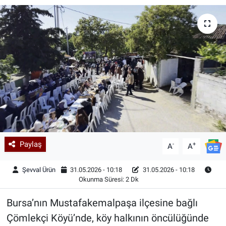
Kadın & Aile
Kültür & Sanat
Sağlık
Siyaset
Teknoloji
Paylaş
-
+
Yazarlar
A
A
Şevval Ürün
31.05.2026 - 10:18
31.05.2026 - 10:18
Astroloji-Rüya
Okunma Süresi: 2 Dk
Bursa’nın Mustafakemalpaşa ilçesine bağlı
Çömlekçi Köyü’nde, köy halkının öncülüğünde