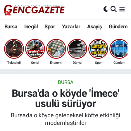
Bursa
Nöbetçi Eczaneler
Bursa
İnegöl
Spor
Yazarlar
Asayiş
Gündem
İnegöl
Hava Durumu
3.SAYFA
Trafik Durumu
Teknoloji
Genel
Ekonomi
Dünya
Spor
Gündem
Spor
Süper Lig Puan Durumu ve Fikstür
Eğitim
Tüm Manşetler
BURSA
Bursa'da o köyde 'İmece'
Ekonomi
Son Dakika Haberleri
usulü sürüyor
Güncel
Haber Arşivi
Bursa'da o köyde geleneksel köfte etkinliği
modernleştirildi
İnanç