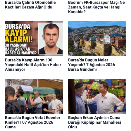
Bursa’da Çalıntı Otomobille
Bodrum FK-Bursaspor Maçı Ne
Kaçtılar! Cezası Ağır Oldu
Zaman, Saat Kaçta ve Hangi
Kanalda?
Bursa’da Kayıp Alarmı! 30
Bursa’da Bugün Neler
Yaşındaki Halil Aşık’tan Haber
Yaşandı? 7 Ağustos 2026
Alınamıyor
Bursa Gündemi
Bursa’da Bugün Vefat Edenler
Başkan Erkan Aydın’ın Cuma
Kimler? | 07 Ağustos 2026
Durağı Küplüpınar Mahallesi
Cuma
Oldu