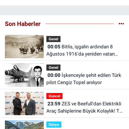
Son Haberler
Genel
00:05
Bitlis, işgalin ardından 8
Ağustos 1916'da yeniden vatan
toprağı oldu
Genel
00:00
İşkenceyle şehit edilen Türk
pilot Cengiz Topel anılıyor
Güncel
23:59
ZES ve Beefull'dan Elektrikli
Araç Sahiplerine Büyük Kolaylık! Tek
Uygulamayla Binlerce Şarj
Dünya
Noktasına Erişim