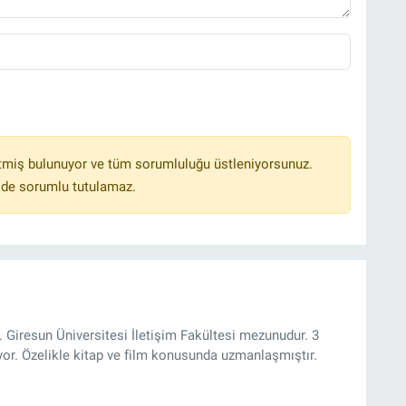
tmiş bulunuyor ve tüm sorumluluğu üstleniyorsunuz.
lde sorumlu tutulamaz.
 Giresun Üniversitesi İletişim Fakültesi mezunudur. 3
yor. Özelikle kitap ve film konusunda uzmanlaşmıştır.