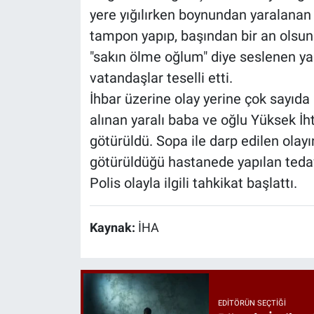
yere yığılırken boynundan yaralana
tampon yapıp, başından bir an olsun
"sakın ölme oğlum" diye seslenen yara
vatandaşlar teselli etti.
İhbar üzerine olay yerine çok sayıda
alınan yaralı baba ve oğlu Yüksek İ
götürüldü. Sopa ile darp edilen olay
götürüldüğü hastanede yapılan tedavi
Polis olayla ilgili tahkikat başlattı.
Kaynak:
İHA
EDITÖRÜN SEÇTIĞI