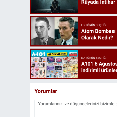
Rüyada İntihar 
EDITÖRÜN SEÇTIĞI
Atom Bombası 
Olarak Nedir?
EDITÖRÜN SEÇTIĞI
A101 6 Ağustos
indirimli ürünler
Yorumlar