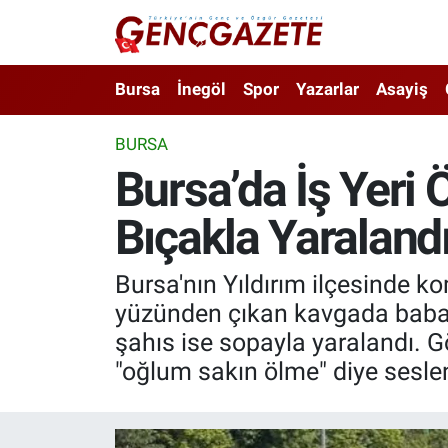
Bursa
Nöbetçi Eczaneler
Bursa
İnegöl
Spor
Yazarlar
Asayiş
İnegöl
Hava Durumu
BURSA
Bursa’da İş Yeri 
3.SAYFA
Trafik Durumu
Bıçakla Yaraland
Spor
Süper Lig Puan Durumu ve Fikstür
Eğitim
Tüm Manşetler
Bursa'nın Yıldırım ilçesinde k
yüzünden çıkan kavgada baba ve
Ekonomi
Son Dakika Haberleri
şahıs ise sopayla yaralandı. 
"oğlum sakın ölme" diye sesle
Güncel
Haber Arşivi
İnanç