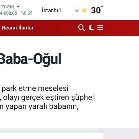
°
DOLAR
30
İstanbul
7,5986
%0.06
EURO
5,0700
%0.1
Resmi İlanlar
STERLİN
4,2438
%0.21
GRAM ALTIN
513.94
%0.32
! Baba-Oğul
BİST100
3.768
%48
BITCOIN
4.602,05
%0.69
aç park etme meselesi
 olayı gerçekleştiren şüpheli
n yapan yaralı babanın,