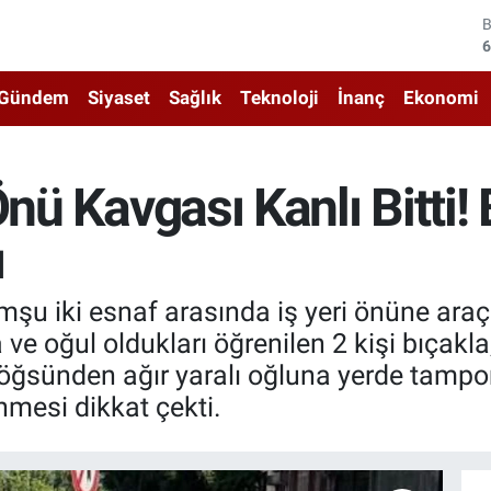
4
5
Gündem
Siyaset
Sağlık
Teknoloji
İnanç
Ekonomi
6
6
Önü Kavgası Kanlı Bitti
1
ı
6
omşu iki esnaf arasında iş yeri önüne ar
 oğul oldukları öğrenilen 2 kişi bıçakla,
Göğsünden ağır yaralı oğluna yerde tampo
nmesi dikkat çekti.