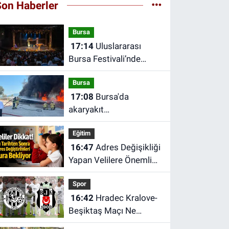
Son Haberler
Bursa
17:14
Uluslararası
Bursa Festivali’nde
Çocuklara Özel Bir İlk
Bursa
17:08
Bursa'da
akaryakıt
istasyonundaki lastik
Eğitim
tamirhanesi alev alev
16:47
Adres Değişikliği
yandı
Yapan Velilere Önemli
Duyuru: Kayıtlar Kuraya
Spor
Kalabilir
16:42
Hradec Kralove-
Beşiktaş Maçı Ne
Zaman, Saat Kaçta ve