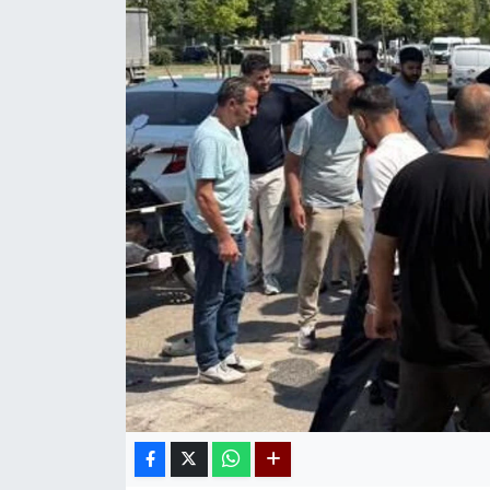
Kadın & Aile
Kültür & Sanat
Sağlık
Siyaset
Teknoloji
Yazarlar
Astroloji-Rüya