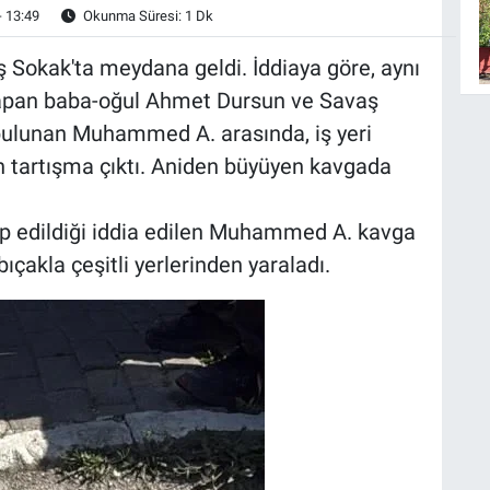
- 13:49
Okunma Süresi: 1 Dk
 Sokak'ta meydana geldi. İddiaya göre, aynı
 yapan baba-oğul Ahmet Dursun ve Savaş
bulunan Muhammed A. arasında, iş yeri
tartışma çıktı. Aniden büyüyen kavgada
rp edildiği iddia edilen Muhammed A. kavga
çakla çeşitli yerlerinden yaraladı.