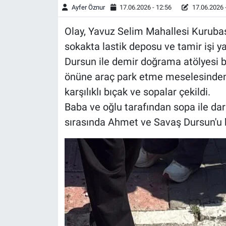
Ayfer Öznur
17.06.2026 - 12:56
17.06.2026 
Olay, Yavuz Selim Mahallesi Kurubaş
sokakta lastik deposu ve tamir işi
Dursun ile demir doğrama atölyesi 
önüne araç park etme meselesinden 
karşılıklı bıçak ve sopalar çekildi.
Baba ve oğlu tarafından sopa ile da
sırasında Ahmet ve Savaş Dursun'u bı