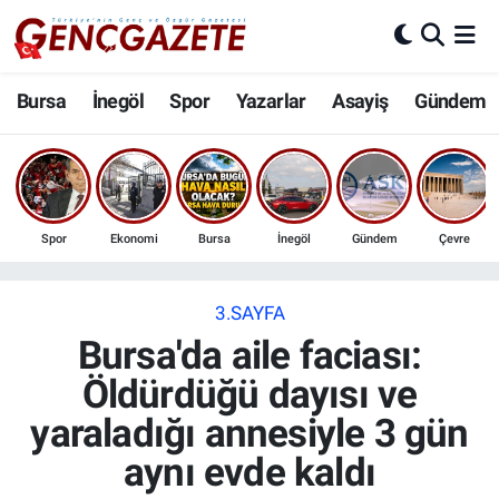
Bursa
Nöbetçi Eczaneler
Bursa
İnegöl
Spor
Yazarlar
Asayiş
Gündem
İnegöl
Hava Durumu
3.SAYFA
Trafik Durumu
Spor
Ekonomi
Bursa
İnegöl
Gündem
Çevre
Spor
Süper Lig Puan Durumu ve Fikstür
Eğitim
Tüm Manşetler
3.SAYFA
Bursa'da aile faciası:
Ekonomi
Son Dakika Haberleri
Öldürdüğü dayısı ve
yaraladığı annesiyle 3 gün
Güncel
Haber Arşivi
aynı evde kaldı
İnanç