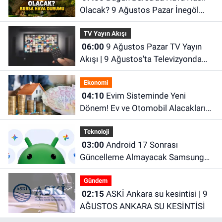
Olacak? 9 Ağustos Pazar İnegöl
Hava Durumu
TV Yayın Akışı
06:00
9 Ağustos Pazar TV Yayın
Akışı | 9 Ağustos'ta Televizyonda
Neler Var? TRT 1, TV8, NOW TV,
Ekonomi
Show TV, ATV, Star TV...
04:10
Evim Sisteminde Yeni
Dönem! Ev ve Otomobil Alacakları
İlgilendiren Kısıtlamalar Geliyor
Teknoloji
03:00
Android 17 Sonrası
Güncelleme Almayacak Samsung
Telefonlar Belli Oldu!
Gündem
02:15
ASKİ Ankara su kesintisi | 9
AĞUSTOS ANKARA SU KESİNTİSİ