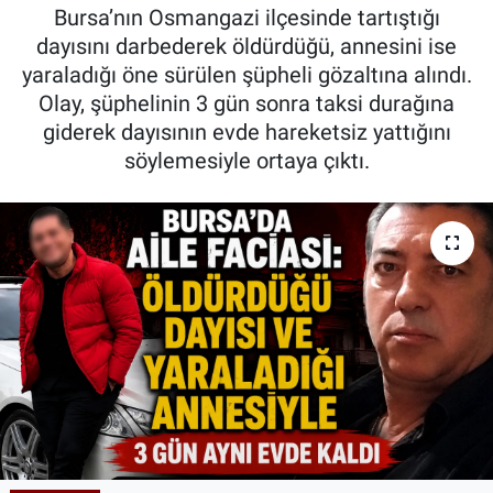
Bursa’nın Osmangazi ilçesinde tartıştığı
Kadın & Aile
dayısını darbederek öldürdüğü, annesini ise
yaraladığı öne sürülen şüpheli gözaltına alındı.
Kültür & Sanat
Olay, şüphelinin 3 gün sonra taksi durağına
giderek dayısının evde hareketsiz yattığını
Sağlık
söylemesiyle ortaya çıktı.
Siyaset
Teknoloji
Yazarlar
Astroloji-Rüya