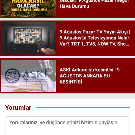
Olacak? 9 Ağustos Pazar İnegöl
Hava Durumu
9 Ağustos Pazar TV Yayın Akışı |
9 Ağustos'ta Televizyonda Neler
Var? TRT 1, TV8, NOW TV, Show
TV, ATV, Star TV...
ASKİ Ankara su kesintisi | 9
AĞUSTOS ANKARA SU
KESİNTİSİ
Yorumlar