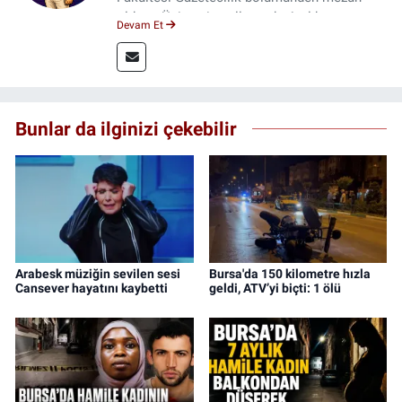
oldum. Üniversite yıllarımda 4 yıl boyunca
Devam Et
uygulamalı medya merkezinde görev alarak
saha deneyimi kazandım. 2023 yılından beri
Genç Gazete'de okurlarımıza haber
ulaştırıyorum.
Bunlar da ilginizi çekebilir
Arabesk müziğin sevilen sesi
Bursa'da 150 kilometre hızla
Cansever hayatını kaybetti
geldi, ATV’yi biçti: 1 ölü