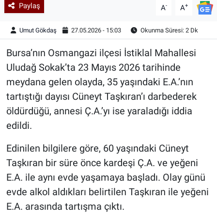
Paylaş
-
+
A
A
Umut Gökdaş
27.05.2026 - 15:03
Okunma Süresi: 2 Dk
Bursa’nın Osmangazi ilçesi İstiklal Mahallesi
Uludağ Sokak’ta 23 Mayıs 2026 tarihinde
meydana gelen olayda, 35 yaşındaki E.A.’nın
tartıştığı dayısı Cüneyt Taşkıran’ı darbederek
öldürdüğü, annesi Ç.A.’yı ise yaraladığı iddia
edildi.
Edinilen bilgilere göre, 60 yaşındaki Cüneyt
Taşkıran bir süre önce kardeşi Ç.A. ve yeğeni
E.A. ile aynı evde yaşamaya başladı. Olay günü
evde alkol aldıkları belirtilen Taşkıran ile yeğeni
E.A. arasında tartışma çıktı.