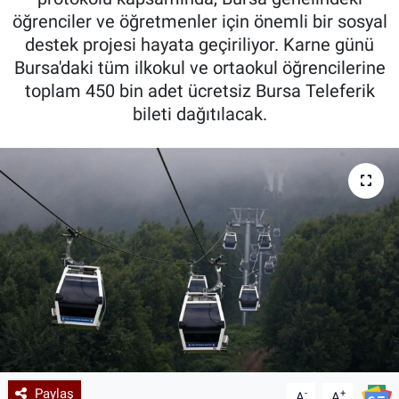
öğrenciler ve öğretmenler için önemli bir sosyal
Kadın & Aile
destek projesi hayata geçiriliyor. Karne günü
Bursa'daki tüm ilkokul ve ortaokul öğrencilerine
Kültür & Sanat
toplam 450 bin adet ücretsiz Bursa Teleferik
bileti dağıtılacak.
Sağlık
Siyaset
Teknoloji
Yazarlar
Astroloji-Rüya
Paylaş
-
+
A
A