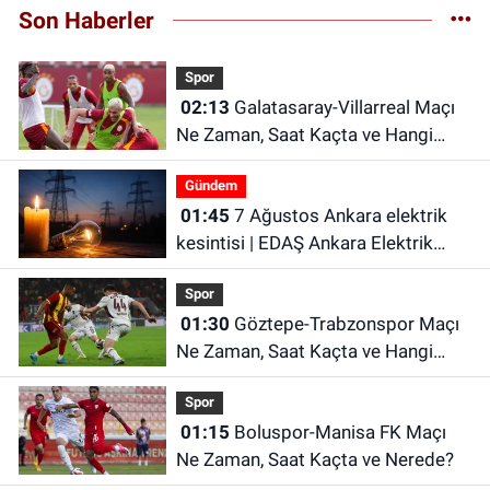
Son Haberler
Spor
02:13
Galatasaray-Villarreal Maçı
Ne Zaman, Saat Kaçta ve Hangi
Kanalda? Galatasaray hazırlık maçı
Gündem
ne zaman?
01:45
7 Ağustos Ankara elektrik
kesintisi | EDAŞ Ankara Elektrik
Kesintisi
Spor
01:30
Göztepe-Trabzonspor Maçı
Ne Zaman, Saat Kaçta ve Hangi
Kanalda?
Spor
01:15
Boluspor-Manisa FK Maçı
Ne Zaman, Saat Kaçta ve Nerede?