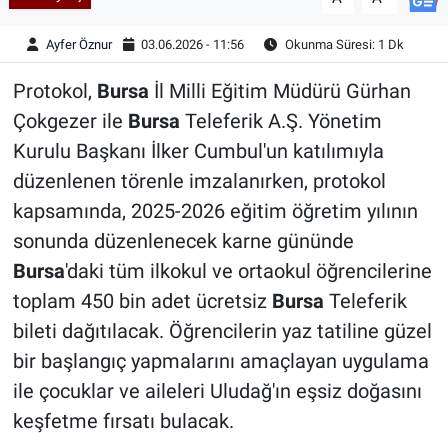
Ayfer Öznur
03.06.2026 - 11:56
Okunma Süresi: 1 Dk
Protokol,
Bursa
İl Milli Eğitim Müdürü Gürhan
Çokgezer ile
Bursa
Teleferik A.Ş. Yönetim
Kurulu Başkanı İlker Cumbul'un katılımıyla
düzenlenen törenle imzalanırken, protokol
kapsamında, 2025-2026 eğitim öğretim yılının
sonunda düzenlenecek karne gününde
Bursa
'daki tüm ilkokul ve ortaokul öğrencilerine
toplam 450 bin adet ücretsiz
Bursa
Teleferik
bileti dağıtılacak. Öğrencilerin yaz tatiline güzel
bir başlangıç yapmalarını amaçlayan uygulama
ile çocuklar ve aileleri Uludağ'ın eşsiz doğasını
keşfetme fırsatı bulacak.