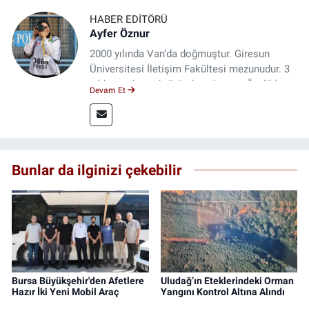
HABER EDITÖRÜ
Ayfer Öznur
2000 yılında Van’da doğmuştur. Giresun
Üniversitesi İletişim Fakültesi mezunudur. 3
yıldır medya sektöründe çalışıyor. Özelikle
Devam Et
kitap ve film konusunda uzmanlaşmıştır.
Bunlar da ilginizi çekebilir
Bursa Büyükşehir'den Afetlere
Uludağ’ın Eteklerindeki Orman
Hazır İki Yeni Mobil Araç
Yangını Kontrol Altına Alındı