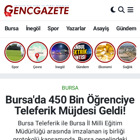
Bursa
Nöbetçi Eczaneler
Bursa
İnegöl
Spor
Yazarlar
Asayiş
Gündem
İnegöl
Hava Durumu
3.SAYFA
Trafik Durumu
Spor
Çevre
İnegöl
Gündem
Ekonomi
Sağlık
Spor
Süper Lig Puan Durumu ve Fikstür
Eğitim
Tüm Manşetler
BURSA
Bursa'da 450 Bin Öğrenciye
Ekonomi
Son Dakika Haberleri
Teleferik Müjdesi Geldi!
Güncel
Haber Arşivi
Bursa Teleferik ile Bursa İl Milli Eğitim
Müdürlüğü arasında imzalanan iş birliği
İnanç
protokolü kapsamında, Bursa genelindeki