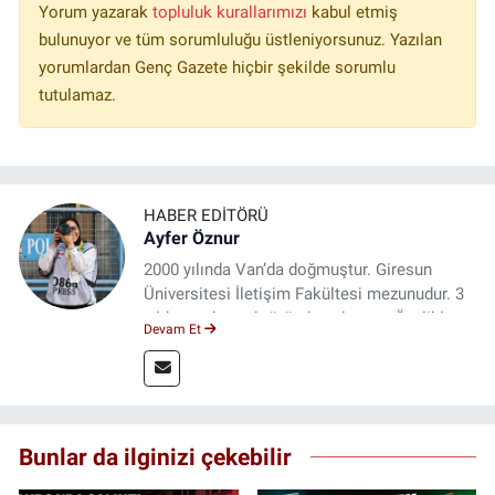
Yorum yazarak
topluluk kurallarımızı
kabul etmiş
bulunuyor ve tüm sorumluluğu üstleniyorsunuz. Yazılan
yorumlardan Genç Gazete hiçbir şekilde sorumlu
tutulamaz.
HABER EDITÖRÜ
Ayfer Öznur
2000 yılında Van’da doğmuştur. Giresun
Üniversitesi İletişim Fakültesi mezunudur. 3
yıldır medya sektöründe çalışıyor. Özelikle
Devam Et
kitap ve film konusunda uzmanlaşmıştır.
Bunlar da ilginizi çekebilir