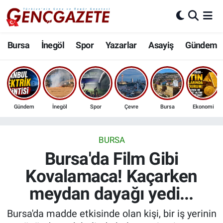
Bursa
Nöbetçi Eczaneler
Bursa
İnegöl
Spor
Yazarlar
Asayiş
Gündem
İnegöl
Hava Durumu
3.SAYFA
Trafik Durumu
Gündem
İnegöl
Spor
Çevre
Bursa
Ekonomi
Spor
Süper Lig Puan Durumu ve Fikstür
Eğitim
Tüm Manşetler
BURSA
Bursa'da Film Gibi
Ekonomi
Son Dakika Haberleri
Kovalamaca! Kaçarken
meydan dayağı yedi...
Güncel
Haber Arşivi
Bursa'da madde etkisinde olan kişi, bir iş yerinin
İnanç