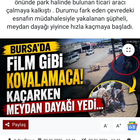
önünde park halinde bulunan ticari aracı
çalmaya kalkıştı . Durumu fark eden çevredeki
Kadın & Aile
esnafın müdahalesiyle yakalanan şüpheli,
meydan dayağı yiyince hızla kaçmaya başladı.
Kültür & Sanat
Sağlık
Siyaset
Teknoloji
Yazarlar
Astroloji-Rüya
Paylaş
-
+
A
A