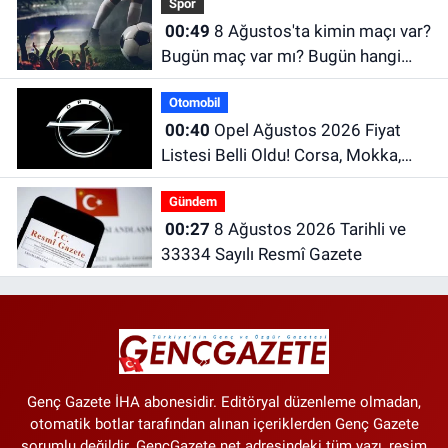
Spor
00:49
8 Ağustos'ta kimin maçı var?
Bugün maç var mı? Bugün hangi
maçlar var?
Otomobil
00:40
Opel Ağustos 2026 Fiyat
Listesi Belli Oldu! Corsa, Mokka,
Frontera ve Grandland Güncel
Gündem
Fiyatları
00:27
8 Ağustos 2026 Tarihli ve
33334 Sayılı Resmî Gazete
Genç Gazete İHA abonesidir. Editöryal düzenleme olmadan,
otomatik botlar tarafından alınan içeriklerden Genç Gazete
sorumlu değildir. GencGazete.net adresindeki tüm yazı, resim