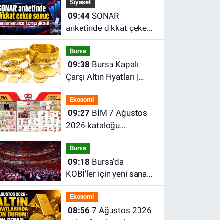
Siyaset
09:44
SONAR
anketinde dikkat çeken
sonuç
Bursa
09:38
Bursa Kapalı
Çarşı Altın Fiyatları |
Bursa'da Çeyrek Altın,
Ekonomi
Gram Altın, Tam Altın
09:27
BİM 7 Ağustos
Ne Kadar? En Güncel
2026 kataloğu
Altın Fiyatları
yayımlandı! İşte indirimli
Bursa
ürünler ve fiyatları
09:18
Bursa’da
KOBİ’ler için yeni sanayi
modeli: TEKNOSAB
Ekonomi
KOBİ OSB projesi
08:56
7 Ağustos 2026
tanıtıldı