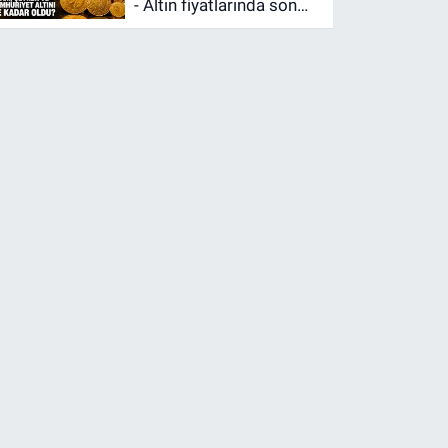
- Altın fiyatlarında son
durum: Gram, çeyrek ve
Cumhuriyet altını ne
kadar oldu?