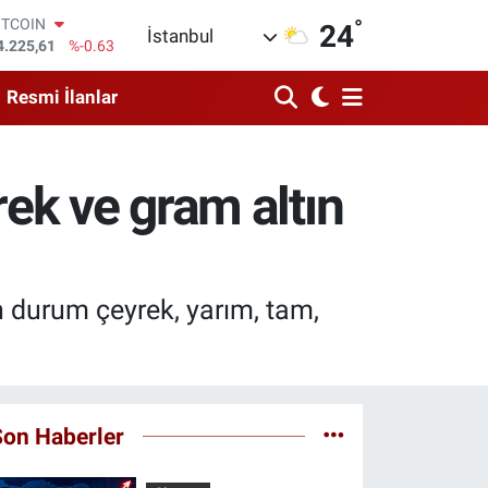
°
OLAR
24
İstanbul
7,7143
%0.16
URO
5,0317
%-0.02
Resmi İlanlar
TERLİN
4,2463
%0.07
RAM ALTIN
574.81
%1.44
ek ve gram altın
İST100
3.799
%70
ITCOIN
4.225,61
%-0.63
on durum çeyrek, yarım, tam,
Son Haberler