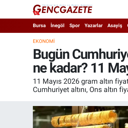
Bursa
Nöbetçi Eczaneler
Bursa
İnegöl
Spor
Yazarlar
Asayiş
İnegöl
Hava Durumu
EKONOMI
Bugün Cumhuriyet
3.SAYFA
Trafik Durumu
ne kadar? 11 Ma
Spor
Süper Lig Puan Durumu ve Fikstür
Eğitim
Tüm Manşetler
11 Mayıs 2026 gram altın fiyatı
Cumhuriyet altını, Ons altın fi
Ekonomi
Son Dakika Haberleri
Güncel
Haber Arşivi
İnanç