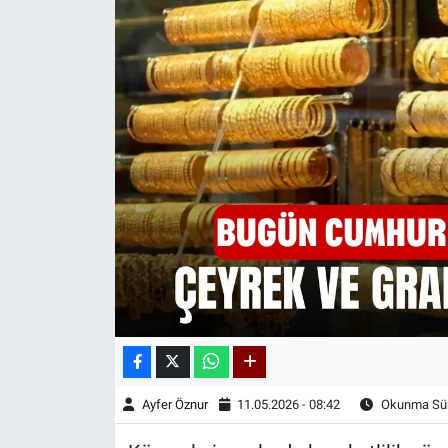
Kadın & Aile
Kültür & Sanat
Sağlık
Siyaset
Teknoloji
Yazarlar
Astroloji-Rüya
Ayfer Öznur
11.05.2026 - 08:42
Okunma Sür