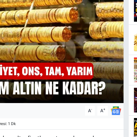
-
+
A
A
esi: 1 Dk