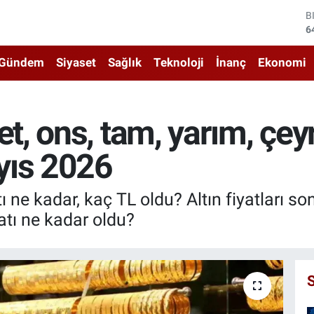
D
4
E
5
Gündem
Siyaset
Sağlık
Teknoloji
İnanç
Ekonomi
S
6
G
6
, ons, tam, yarım, çeyr
B
1
yıs 2026
B
6
 ne kadar, kaç TL oldu? Altın fiyatları s
yatı ne kadar oldu?