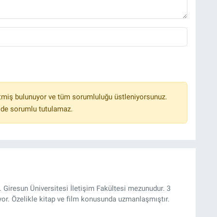
tmiş bulunuyor ve tüm sorumluluğu üstleniyorsunuz.
lde sorumlu tutulamaz.
 Giresun Üniversitesi İletişim Fakültesi mezunudur. 3
yor. Özelikle kitap ve film konusunda uzmanlaşmıştır.