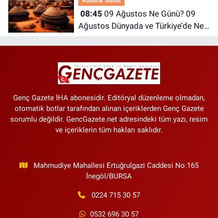
Kültür& Sanat
08:45
09 Ağustos Ne Günü? 09
Ağustos Dünyada ve Türkiye’de Ne
Günü? 09 Ağustos Ne Burcu?
Genç Gazete İHA abonesidir. Editöryal düzenleme olmadan,
otomatik botlar tarafından alınan içeriklerden Genç Gazete
sorumlu değildir. GencGazete.net adresindeki tüm yazı, resim
ve içeriklerin tüm hakları saklıdır.
Mahmudiye Mahallesi Ertuğrulgazi Caddesi No:165
İnegöl/BURSA
0224 715 30 57
0532 696 30 57