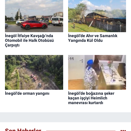
İnegöl İtfaiye Kavşağı’nda
İnegöl’de Ahır ve Samanlık
Otomobil ile Halk Otobüsü
Yangında Kül Oldu
Çarpıştı
İnegöl'de orman yangını
İnegöl’de boğazına şeker
kaçan işçiyi Heimlich
manevrası kurtardı
Son Haberler