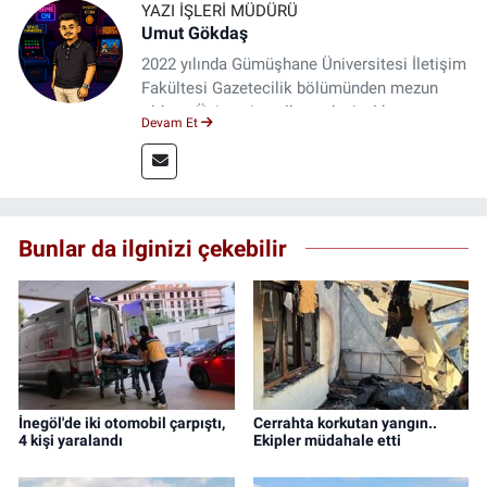
YAZI İŞLERI MÜDÜRÜ
Umut Gökdaş
2022 yılında Gümüşhane Üniversitesi İletişim
Fakültesi Gazetecilik bölümünden mezun
oldum. Üniversite yıllarımda 4 yıl boyunca
Devam Et
uygulamalı medya merkezinde görev alarak
saha deneyimi kazandım. 2023 yılından beri
Genç Gazete'de okurlarımıza haber
ulaştırıyorum.
Bunlar da ilginizi çekebilir
İnegöl'de iki otomobil çarpıştı,
Cerrahta korkutan yangın..
4 kişi yaralandı
Ekipler müdahale etti