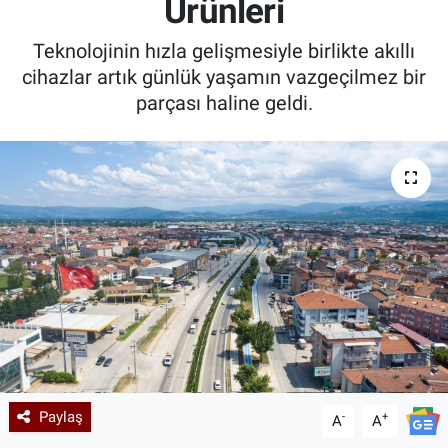
Ürünleri
Kadın & Aile
Teknolojinin hızla gelişmesiyle birlikte akıllı
cihazlar artık günlük yaşamın vazgeçilmez bir
Kültür & Sanat
parçası haline geldi.
Sağlık
Siyaset
Teknoloji
Yazarlar
Astroloji-Rüya
Paylaş
-
+
A
A