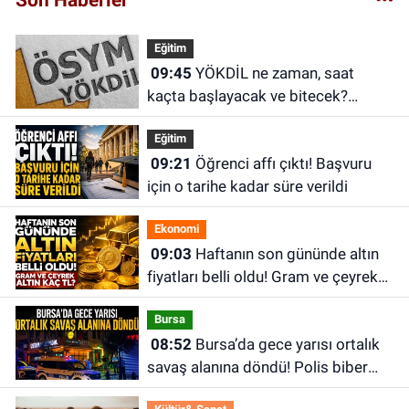
Eğitim
09:45
YÖKDİL ne zaman, saat
kaçta başlayacak ve bitecek?
YÖKDİL/2 sonuçları ne zaman
Eğitim
açıklanacak?
09:21
Öğrenci affı çıktı! Başvuru
için o tarihe kadar süre verildi
Ekonomi
09:03
Haftanın son gününde altın
fiyatları belli oldu! Gram ve çeyrek
altın kaç TL?
Bursa
08:52
Bursa’da gece yarısı ortalık
savaş alanına döndü! Polis biber
gazıyla müdahale etti