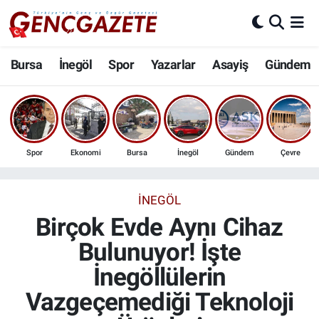
Bursa
Nöbetçi Eczaneler
Bursa
İnegöl
Spor
Yazarlar
Asayiş
Gündem
İnegöl
Hava Durumu
3.SAYFA
Trafik Durumu
Spor
Ekonomi
Bursa
İnegöl
Gündem
Çevre
Spor
Süper Lig Puan Durumu ve Fikstür
Eğitim
Tüm Manşetler
İNEGÖL
Birçok Evde Aynı Cihaz
Ekonomi
Son Dakika Haberleri
Bulunuyor! İşte
İnegöllülerin
Güncel
Haber Arşivi
Vazgeçemediği Teknoloji
İnanç