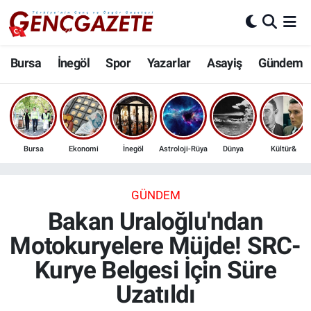
Bursa
Nöbetçi Eczaneler
Bursa
İnegöl
Spor
Yazarlar
Asayiş
Gündem
İnegöl
Hava Durumu
3.SAYFA
Trafik Durumu
Bursa
Ekonomi
İnegöl
Astroloji-Rüya
Dünya
Kültür&
Spor
Süper Lig Puan Durumu ve Fikstür
Eğitim
Tüm Manşetler
GÜNDEM
Bakan Uraloğlu'ndan
Ekonomi
Son Dakika Haberleri
Motokuryelere Müjde! SRC-
Kurye Belgesi İçin Süre
Güncel
Haber Arşivi
Uzatıldı
İnanç