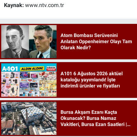
Kaynak:
www.ntv.com.tr
Atom Bombası Serüvenini
Anlatan Oppenheimer Olayı Tam
Olarak Nedir?
A101 6 Ağustos 2026 aktüel
kataloğu yayımlandı! İşte
indirimli ürünler ve fiyatları
Bursa Akşam Ezanı Kaçta
Okunacak? Bursa Namaz
Vakitleri, Bursa Ezan Saatleri |
06 Ağustos 2026 Perşembe