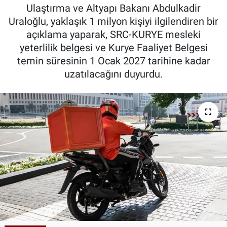
Ulaştırma ve Altyapı Bakanı Abdulkadir
Kadın & Aile
Uraloğlu, yaklaşık 1 milyon kişiyi ilgilendiren bir
açıklama yaparak, SRC-KURYE mesleki
Kültür & Sanat
yeterlilik belgesi ve Kurye Faaliyet Belgesi
temin süresinin 1 Ocak 2027 tarihine kadar
Sağlık
uzatılacağını duyurdu.
Siyaset
Teknoloji
Yazarlar
Astroloji-Rüya