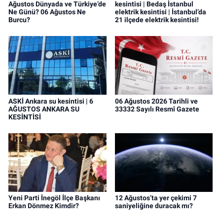
Ağustos Dünyada ve Türkiye’de
kesintisi | Bedaş İstanbul
Ne Günü? 06 Ağustos Ne
elektrik kesintisi | İstanbul’da
Burcu?
21 ilçede elektrik kesintisi!
ASKİ Ankara su kesintisi | 6
06 Ağustos 2026 Tarihli ve
AĞUSTOS ANKARA SU
33332 Sayılı Resmî Gazete
KESİNTİSİ
Yeni Parti İnegöl İlçe Başkanı
12 Ağustos’ta yer çekimi 7
Erkan Dönmez Kimdir?
saniyeliğine duracak mı?