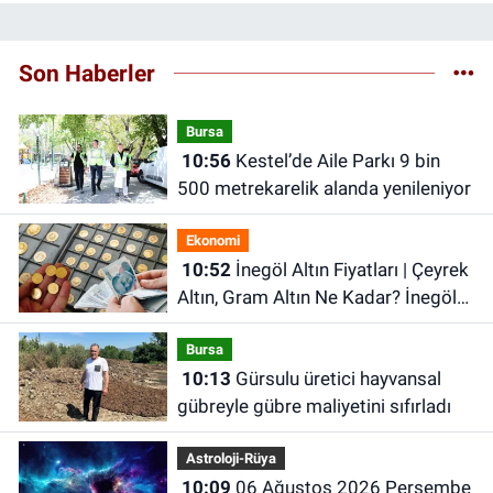
Son Haberler
Bursa
10:56
Kestel’de Aile Parkı 9 bin
500 metrekarelik alanda yenileniyor
Ekonomi
10:52
İnegöl Altın Fiyatları | Çeyrek
Altın, Gram Altın Ne Kadar? İnegöl
Kapalı Çarşı'da Altın Ne Kadar?
Bursa
10:13
Gürsulu üretici hayvansal
gübreyle gübre maliyetini sıfırladı
Astroloji-Rüya
10:09
06 Ağustos 2026 Perşembe