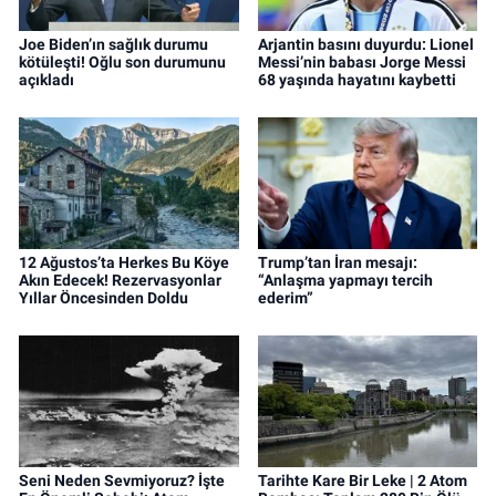
Joe Biden’ın sağlık durumu
Arjantin basını duyurdu: Lionel
kötüleşti! Oğlu son durumunu
Messi’nin babası Jorge Messi
açıkladı
68 yaşında hayatını kaybetti
12 Ağustos’ta Herkes Bu Köye
Trump’tan İran mesajı:
Akın Edecek! Rezervasyonlar
“Anlaşma yapmayı tercih
Yıllar Öncesinden Doldu
ederim”
Seni Neden Sevmiyoruz? İşte
Tarihte Kare Bir Leke | 2 Atom