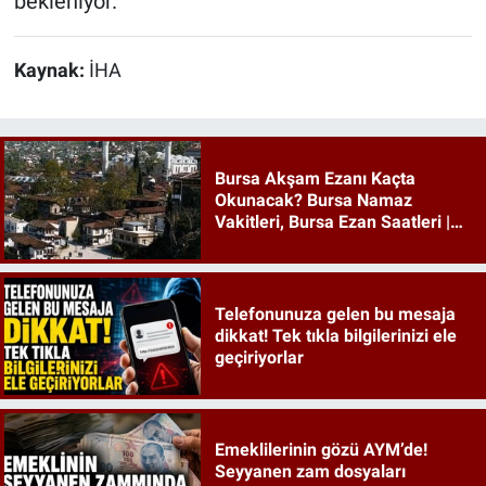
bekleniyor.
Kaynak:
İHA
Bursa Akşam Ezanı Kaçta
Okunacak? Bursa Namaz
Vakitleri, Bursa Ezan Saatleri |
09 Ağustos 2026 Pazar
Telefonunuza gelen bu mesaja
dikkat! Tek tıkla bilgilerinizi ele
geçiriyorlar
Emeklilerinin gözü AYM’de!
Seyyanen zam dosyaları