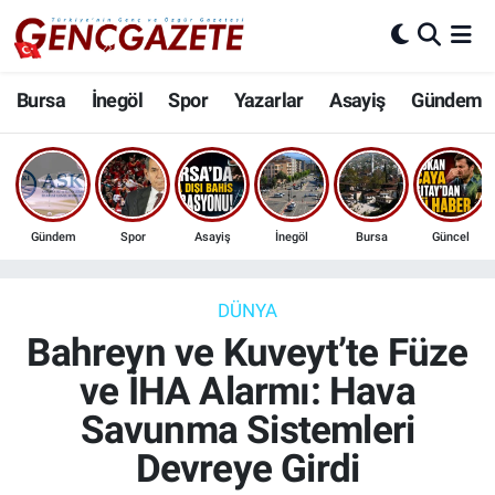
Bursa
Nöbetçi Eczaneler
Bursa
İnegöl
Spor
Yazarlar
Asayiş
Gündem
İnegöl
Hava Durumu
3.SAYFA
Trafik Durumu
Gündem
Spor
Asayiş
İnegöl
Bursa
Güncel
Spor
Süper Lig Puan Durumu ve Fikstür
Eğitim
Tüm Manşetler
DÜNYA
Bahreyn ve Kuveyt’te Füze
Ekonomi
Son Dakika Haberleri
ve İHA Alarmı: Hava
Savunma Sistemleri
Güncel
Haber Arşivi
Devreye Girdi
İnanç