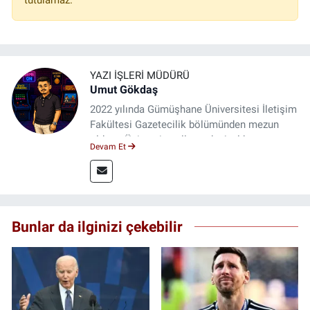
YAZI İŞLERI MÜDÜRÜ
Umut Gökdaş
2022 yılında Gümüşhane Üniversitesi İletişim
Fakültesi Gazetecilik bölümünden mezun
oldum. Üniversite yıllarımda 4 yıl boyunca
Devam Et
uygulamalı medya merkezinde görev alarak
saha deneyimi kazandım. 2023 yılından beri
Genç Gazete'de okurlarımıza haber
ulaştırıyorum.
Bunlar da ilginizi çekebilir