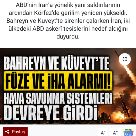
ABD’nin İran’a yönelik yeni saldırılarının
Kadın & Aile
ardından Körfez’de gerilim yeniden yükseldi.
Bahreyn ve Kuveyt’te sirenler çalarken İran, iki
Kültür & Sanat
ülkedeki ABD askerî tesislerini hedef aldığını
duyurdu.
Sağlık
Siyaset
Teknoloji
Yazarlar
Astroloji-Rüya
Paylaş
-
+
A
A