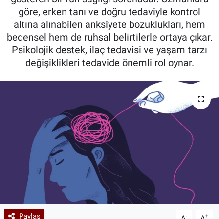
göre, erken tanı ve doğru tedaviyle kontrol
Kadın & Aile
altına alınabilen anksiyete bozuklukları, hem
bedensel hem de ruhsal belirtilerle ortaya çıkar.
Kültür & Sanat
Psikolojik destek, ilaç tedavisi ve yaşam tarzı
değişiklikleri tedavide önemli rol oynar.
Sağlık
Siyaset
Teknoloji
Yazarlar
Astroloji-Rüya
Paylaş
-
+
A
A