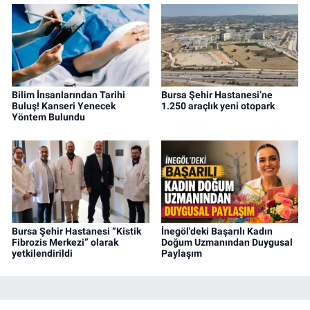
Bilim İnsanlarından Tarihi
Bursa Şehir Hastanesi’ne
Buluş! Kanseri Yenecek
1.250 araçlık yeni otopark
Yöntem Bulundu
Bursa Şehir Hastanesi “Kistik
İnegöl'deki Başarılı Kadın
Fibrozis Merkezi” olarak
Doğum Uzmanından Duygusal
yetkilendirildi
Paylaşım