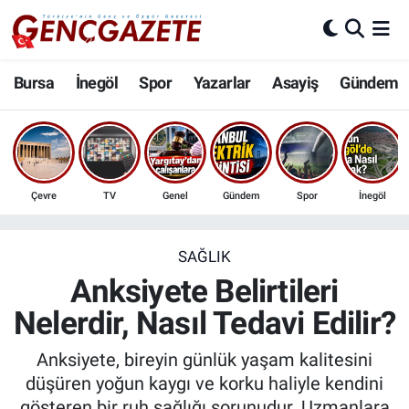
Bursa
Nöbetçi Eczaneler
Bursa
İnegöl
Spor
Yazarlar
Asayiş
Gündem
İnegöl
Hava Durumu
3.SAYFA
Trafik Durumu
Çevre
TV
Genel
Gündem
Spor
İnegöl
Spor
Süper Lig Puan Durumu ve Fikstür
Eğitim
Tüm Manşetler
SAĞLIK
Anksiyete Belirtileri
Ekonomi
Son Dakika Haberleri
Nelerdir, Nasıl Tedavi Edilir?
Güncel
Haber Arşivi
Anksiyete, bireyin günlük yaşam kalitesini
düşüren yoğun kaygı ve korku haliyle kendini
İnanç
gösteren bir ruh sağlığı sorunudur. Uzmanlara