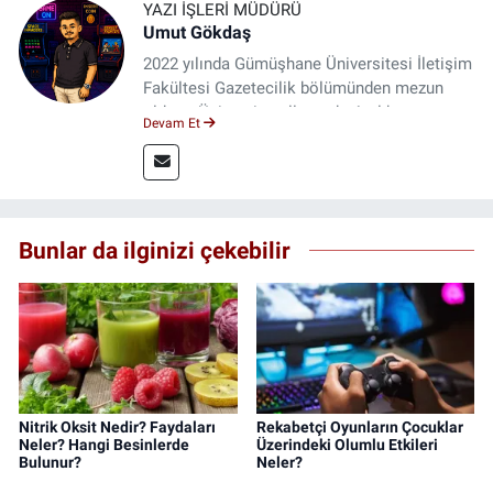
YAZI İŞLERI MÜDÜRÜ
Umut Gökdaş
2022 yılında Gümüşhane Üniversitesi İletişim
Fakültesi Gazetecilik bölümünden mezun
oldum. Üniversite yıllarımda 4 yıl boyunca
Devam Et
uygulamalı medya merkezinde görev alarak
saha deneyimi kazandım. 2023 yılından beri
Genç Gazete'de okurlarımıza haber
ulaştırıyorum.
Bunlar da ilginizi çekebilir
Nitrik Oksit Nedir? Faydaları
Rekabetçi Oyunların Çocuklar
Neler? Hangi Besinlerde
Üzerindeki Olumlu Etkileri
Bulunur?
Neler?