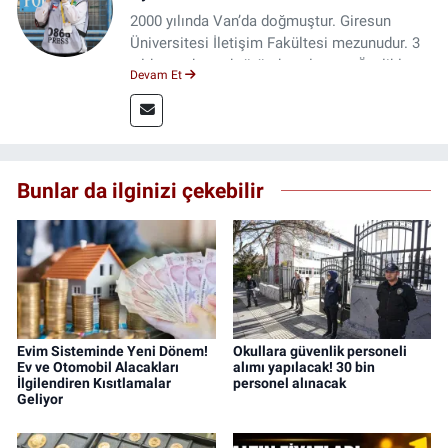
2000 yılında Van’da doğmuştur. Giresun
Üniversitesi İletişim Fakültesi mezunudur. 3
yıldır medya sektöründe çalışıyor. Özelikle
Devam Et
kitap ve film konusunda uzmanlaşmıştır.
Bunlar da ilginizi çekebilir
Evim Sisteminde Yeni Dönem!
Okullara güvenlik personeli
Ev ve Otomobil Alacakları
alımı yapılacak! 30 bin
İlgilendiren Kısıtlamalar
personel alınacak
Geliyor