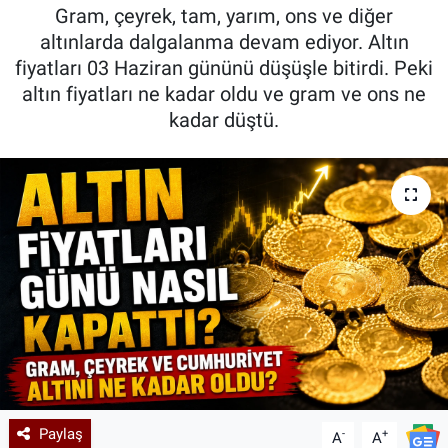
Gram, çeyrek, tam, yarım, ons ve diğer
Kadın & Aile
altınlarda dalgalanma devam ediyor. Altın
fiyatları 03 Haziran gününü düşüşle bitirdi. Peki
Kültür & Sanat
altın fiyatları ne kadar oldu ve gram ve ons ne
kadar düştü.
Sağlık
Siyaset
Teknoloji
Yazarlar
Astroloji-Rüya
Paylaş
-
+
A
A