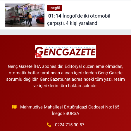
İnegöl
01:14
İnegöl'de iki otomobil
çarpıştı, 4 kişi yaralandı
Genç Gazete İHA abonesidir. Editöryal düzenleme olmadan,
otomatik botlar tarafından alınan içeriklerden Genç Gazete
sorumlu değildir. GencGazete.net adresindeki tüm yazı, resim
ve içeriklerin tüm hakları saklıdır.
Mahmudiye Mahallesi Ertuğrulgazi Caddesi No:165
İnegöl/BURSA
0224 715 30 57