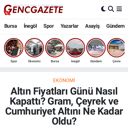
Bursa
Nöbetçi Eczaneler
Bursa
İnegöl
Spor
Yazarlar
Asayiş
Gündem
İnegöl
Hava Durumu
3.SAYFA
Trafik Durumu
Spor
Ekonomi
Bursa
İnegöl
Gündem
Çevre
Spor
Süper Lig Puan Durumu ve Fikstür
Eğitim
Tüm Manşetler
EKONOMI
Altın Fiyatları Günü Nasıl
Ekonomi
Son Dakika Haberleri
Kapattı? Gram, Çeyrek ve
Cumhuriyet Altını Ne Kadar
Güncel
Haber Arşivi
Oldu?
İnanç