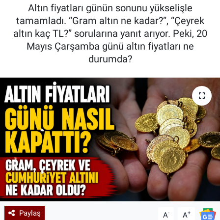
Altın fiyatları günün sonunu yükselişle
Kadın & Aile
tamamladı. “Gram altın ne kadar?”, “Çeyrek
altın kaç TL?” sorularına yanıt arıyor. Peki, 20
Kültür & Sanat
Mayıs Çarşamba günü altın fiyatları ne
durumda?
Sağlık
Siyaset
Teknoloji
Yazarlar
Astroloji-Rüya
Paylaş
-
+
A
A