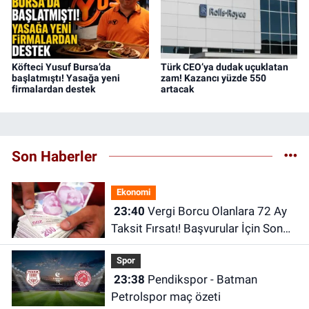
Köfteci Yusuf Bursa’da
Türk CEO’ya dudak uçuklatan
başlatmıştı! Yasağa yeni
zam! Kazancı yüzde 550
firmalardan destek
artacak
Son Haberler
Ekonomi
23:40
Vergi Borcu Olanlara 72 Ay
Taksit Fırsatı! Başvurular İçin Son
Tarih Belli Oldu
Spor
23:38
Pendikspor - Batman
Petrolspor maç özeti