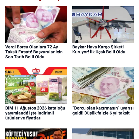
Vergi Borcu Olanlara 72 Ay
Baykar Hava Kargo Şirketi
Taksit Fırsatı! Başvurular İçin
Kuruyor! İlk Uçak Belli Oldu
Son Tarih Belli Oldu
BİM 11 Ağustos 2026 kataloğu
“Borcu olan kaçırmasın” uyarısı
yayımlandı! İşte indirimli
geldi! Düşük faizle 6 yıl taksit
ürünler ve fiyatları