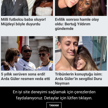
En iyi site deneyimi sağlamak için çerezlerden
Vergi Borcu Olanlara 72 Ay Taksit Fırsatı!
faydalanıyoruz. Detaylar için lütfen tıklayın.
23:40
Başvurular İçin Son Tarih Belli Oldu
TAMAM