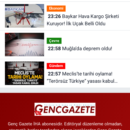
Ekonomi
23:26
Baykar Hava Kargo Şirketi
Kuruyor! İlk Uçak Belli Oldu
Çevre
22:58
Muğla’da deprem oldu!
Gündem
22:57
Meclis’te tarihi oylama!
“Terörsüz Türkiye” yasası kabul
edildi
Genç Gazete İHA abonesidir. Editöryal düzenleme olmadan,