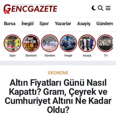
Bursa
Nöbetçi Eczaneler
Bursa
İnegöl
Spor
Yazarlar
Asayiş
Gündem
İnegöl
Hava Durumu
3.SAYFA
Trafik Durumu
Spor
Ekonomi
Gündem
İnegöl
Asayiş
TV
Spor
Süper Lig Puan Durumu ve Fikstür
Eğitim
Tüm Manşetler
EKONOMI
Altın Fiyatları Günü Nasıl
Ekonomi
Son Dakika Haberleri
Kapattı? Gram, Çeyrek ve
Cumhuriyet Altını Ne Kadar
Güncel
Haber Arşivi
Oldu?
İnanç