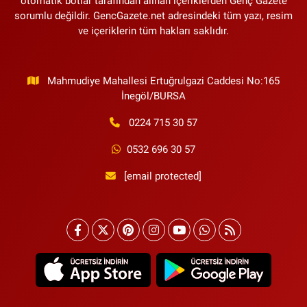
otomatik botlar tarafından alınan içeriklerden Genç Gazete
sorumlu değildir. GencGazete.net adresindeki tüm yazı, resim
ve içeriklerin tüm hakları saklıdır.
Mahmudiye Mahallesi Ertuğrulgazi Caddesi No:165
İnegöl/BURSA
0224 715 30 57
0532 696 30 57
[email protected]