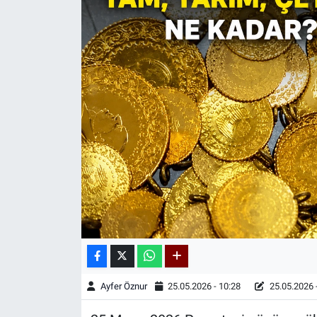
Kadın & Aile
Kültür & Sanat
Sağlık
Siyaset
Teknoloji
Yazarlar
Astroloji-Rüya
Ayfer Öznur
25.05.2026 - 10:28
25.05.2026 