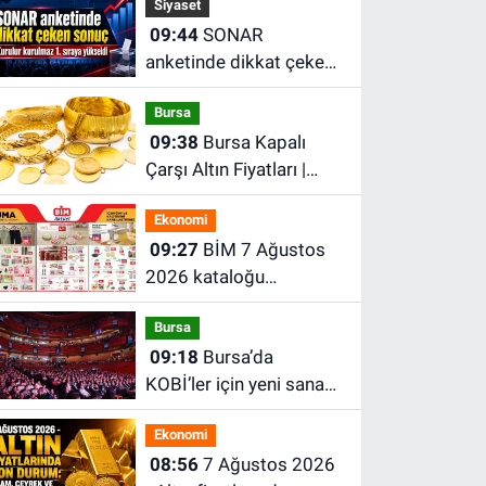
Siyaset
09:44
SONAR
anketinde dikkat çeken
sonuç
Bursa
09:38
Bursa Kapalı
Çarşı Altın Fiyatları |
Bursa'da Çeyrek Altın,
Ekonomi
Gram Altın, Tam Altın
09:27
BİM 7 Ağustos
Ne Kadar? En Güncel
2026 kataloğu
Altın Fiyatları
yayımlandı! İşte indirimli
Bursa
ürünler ve fiyatları
09:18
Bursa’da
KOBİ’ler için yeni sanayi
modeli: TEKNOSAB
Ekonomi
KOBİ OSB projesi
08:56
7 Ağustos 2026
tanıtıldı