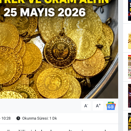
-
+
A
A
- 10:28
Okunma Süresi: 1 Dk