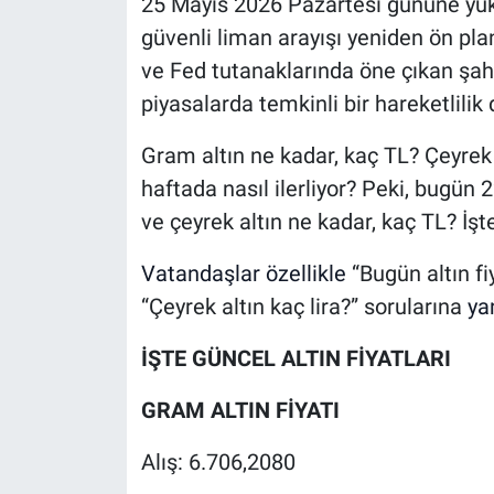
25 Mayıs 2026 Pazartesi gününe yüks
güvenli liman arayışı yeniden ön plan
ve Fed tutanaklarında öne çıkan şahin
piyasalarda temkinli bir hareketlilik 
Gram altın ne kadar, kaç TL? Çeyrek a
haftada nasıl ilerliyor? Peki, bugün 2
ve çeyrek altın ne kadar, kaç TL? İşte
Vatandaşlar özellikle
“Bugün altın fi
“Çeyrek altın kaç lira?” sorularına
yan
İŞTE GÜNCEL ALTIN FİYATLARI
GRAM ALTIN FİYATI
Alış: 6.706,2080