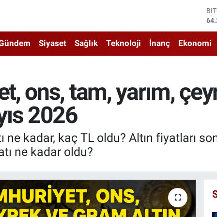
DO
47
EU
55
Gündem
Siyaset
Sağlık
Teknoloji
İnanç
Ekonomi
ST
64
GR
65
, ons, tam, yarım, çeyr
Bİ
13
yıs 2026
BI
64.
 ne kadar, kaç TL oldu? Altın fiyatları s
yatı ne kadar oldu?