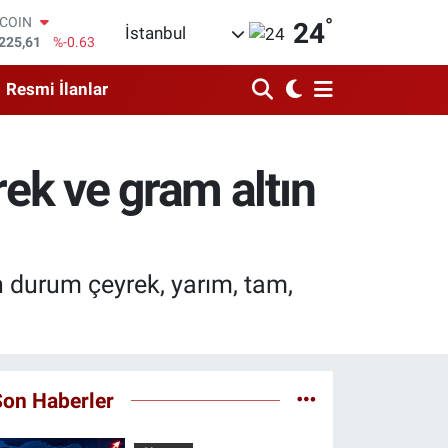
°
LAR
24
İstanbul
,7143
%0.16
RO
,0317
%-0.02
Resmi İlanlar
ERLİN
,2463
%0.07
AM ALTIN
74.81
%1.44
ek ve gram altın
ST100
.799
%70
TCOIN
225,61
%-0.63
on durum çeyrek, yarım, tam,
Son Haberler