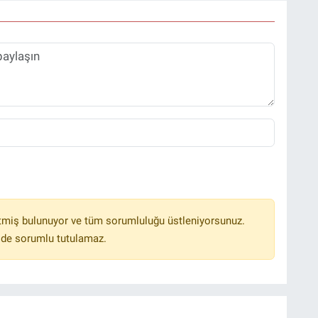
tmiş bulunuyor ve tüm sorumluluğu üstleniyorsunuz.
lde sorumlu tutulamaz.