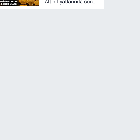
- Altın fiyatlarında son
durum: Gram, çeyrek ve
Cumhuriyet altını ne
kadar oldu?