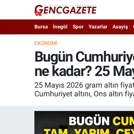
Bursa
Nöbetçi Eczaneler
Bursa
İnegöl
Spor
Yazarlar
Asayiş
İnegöl
Hava Durumu
EKONOMI
Bugün Cumhuriyet
3.SAYFA
Trafik Durumu
ne kadar? 25 Ma
Spor
Süper Lig Puan Durumu ve Fikstür
Eğitim
Tüm Manşetler
25 Mayıs 2026 gram altın fiyatı
Cumhuriyet altını, Ons altın fi
Ekonomi
Son Dakika Haberleri
Güncel
Haber Arşivi
İnanç