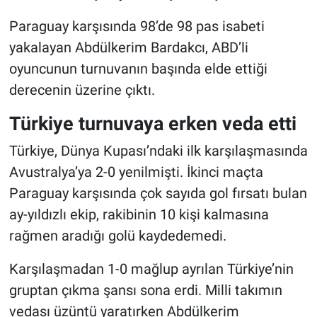
Paraguay karşısında 98’de 98 pas isabeti
yakalayan Abdülkerim Bardakcı, ABD’li
oyuncunun turnuvanın başında elde ettiği
derecenin üzerine çıktı.
Türkiye turnuvaya erken veda etti
Türkiye, Dünya Kupası’ndaki ilk karşılaşmasında
Avustralya’ya 2-0 yenilmişti. İkinci maçta
Paraguay karşısında çok sayıda gol fırsatı bulan
ay-yıldızlı ekip, rakibinin 10 kişi kalmasına
rağmen aradığı golü kaydedemedi.
Karşılaşmadan 1-0 mağlup ayrılan Türkiye’nin
gruptan çıkma şansı sona erdi. Milli takımın
vedası üzüntü yaratırken Abdülkerim