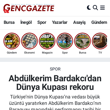
Bursa
Nöbetçi Eczaneler
Bursa
İnegöl
Spor
Yazarlar
Asayiş
Gündem
İnegöl
Hava Durumu
3.SAYFA
Trafik Durumu
Gündem
Ekonomi
Magazin
Spor
Bursa
TV
Spor
Süper Lig Puan Durumu ve Fikstür
Eğitim
Tüm Manşetler
SPOR
Abdülkerim Bardakcı'dan
Ekonomi
Son Dakika Haberleri
Dünya Kupası rekoru
Güncel
Haber Arşivi
Türkiye’nin Dünya Kupası’na vedası büyük
üzüntü yaratırken Abdülkerim Bardakcı’nın
İnanç
Paraguay maçındaki performansı tarihi bir