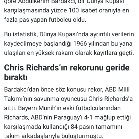
göre Abdülkerim Bardakcı, bir Dünya Kupası
karşılaşmasında yüzde 100 isabet oranıyla en
fazla pas yapan futbolcu oldu.
Bu istatistik, Dünya Kupası’nda ayrıntılı verilerin
kaydedilmeye başlandığı 1966 yılından bu yana
ulaşılan en yüksek rakam olarak kayıtlara geçti.
Chris Richards’ın rekorunu geride
bıraktı
Bardakcı’dan önce söz konusu rekor, ABD Milli
Takımı’nın savunma oyuncusu Chris Richards’a
aitti. Bayern Münih’in eski futbolcularından
Richards, ABD’nin Paraguay’ı 4-1 mağlup ettiği
karşılaşmada kullandığı 84 pasın tamamını
takım arkadaşlarıyla buluşturmuştu.