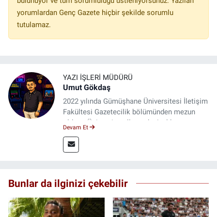
bulunuyor ve tüm sorumluluğu üstleniyorsunuz. Yazılan
yorumlardan Genç Gazete hiçbir şekilde sorumlu
tutulamaz.
YAZI İŞLERI MÜDÜRÜ
Umut Gökdaş
2022 yılında Gümüşhane Üniversitesi İletişim
Fakültesi Gazetecilik bölümünden mezun
oldum. Üniversite yıllarımda 4 yıl boyunca
Devam Et
uygulamalı medya merkezinde görev alarak
saha deneyimi kazandım. 2023 yılından beri
Genç Gazete'de okurlarımıza haber
ulaştırıyorum.
Bunlar da ilginizi çekebilir