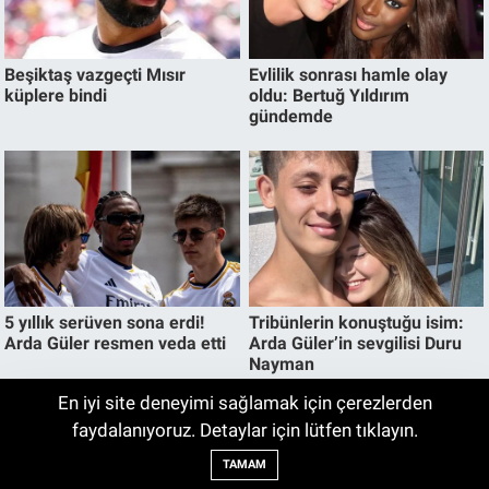
En iyi site deneyimi sağlamak için çerezlerden
Altında Risk Çanları mı Çalıyor?
faydalanıyoruz. Detaylar için lütfen tıklayın.
22:57
Konseyden Kritik Açıklama
TAMAM