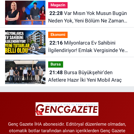
Magazin
22:28
Var Mısın Yok Musun Bugün
Neden Yok, Yeni Bölüm Ne Zaman?
6 Ağustos ATV Yayın Akışı
Ekonomi
22:16
Milyonlarca Ev Sahibini
İlgilendiriyor! Emlak Vergisinde Yeni
Tutarlar Belli Oldu
Bursa
21:48
Bursa Büyükşehir'den
Afetlere Hazır İki Yeni Mobil Araç
Genç Gazete İHA abonesidir. Editöryal düzenleme olmadan,
otomatik botlar tarafından alınan içeriklerden Genç Gazete