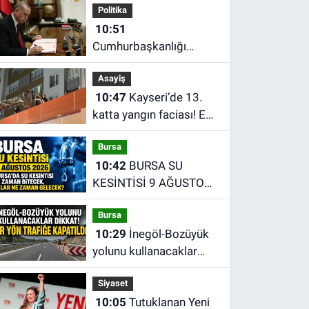
Politika
10:51
Cumhurbaşkanlığı
atama kararları Resmî
Asayiş
Gazete'de yayımlandı
10:47
Kayseri’de 13.
katta yangın faciası! Ev
sahibi balkondan
Bursa
düşerek hayatını
10:42
BURSA SU
kaybetti
KESİNTİSİ 9 AĞUSTOS
2026 | Bursa'da su
Bursa
kesintisi ne zaman
10:29
İnegöl-Bozüyük
bitecek, sular ne zaman
yolunu kullanacaklar
gelecek?
dikkat! Bir yön trafiğe
Siyaset
kapatıldı
10:05
Tutuklanan Yeni