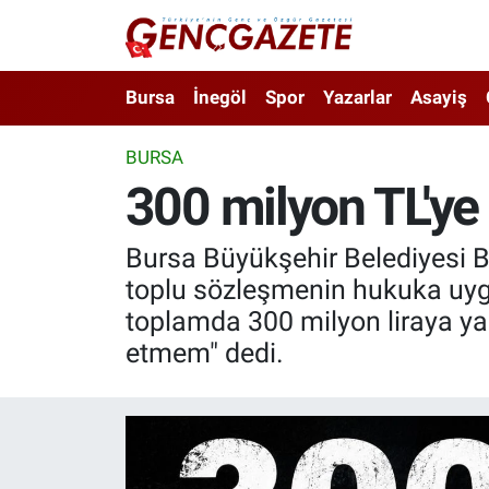
Bursa
Nöbetçi Eczaneler
Bursa
İnegöl
Spor
Yazarlar
Asayiş
İnegöl
Hava Durumu
BURSA
300 milyon TL'ye
3.SAYFA
Trafik Durumu
Spor
Süper Lig Puan Durumu ve Fikstür
Bursa Büyükşehir Belediyesi B
toplu sözleşmenin hukuka uygu
Eğitim
Tüm Manşetler
toplamda 300 milyon liraya ya
etmem" dedi.
Ekonomi
Son Dakika Haberleri
Güncel
Haber Arşivi
İnanç