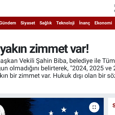
Gündem
Siyaset
Sağlık
Teknoloji
İnanç
Ekonomi
 yakın zimmet var!
aşkan Vekili Şahin Biba, belediye ile Tü
n olmadığını belirterek, "2024, 2025 ve 
kın bir zimmet var. Hukuk dışı olan bir