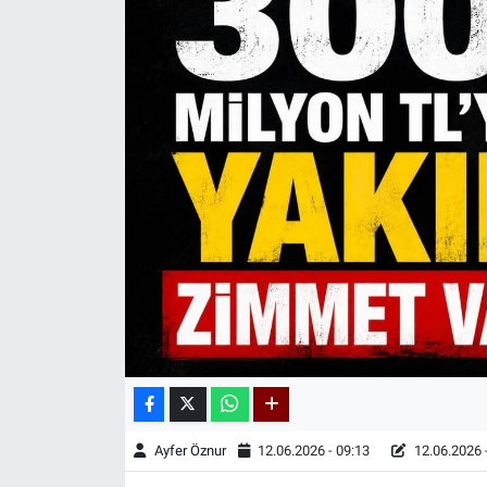
Kadın & Aile
Kültür & Sanat
Sağlık
Siyaset
Teknoloji
Yazarlar
Astroloji-Rüya
Ayfer Öznur
12.06.2026 - 09:13
12.06.2026 