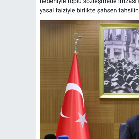
nedeniyle toplu sözleşmede imzası
yasal faiziyle birlikte şahsen tahsilin