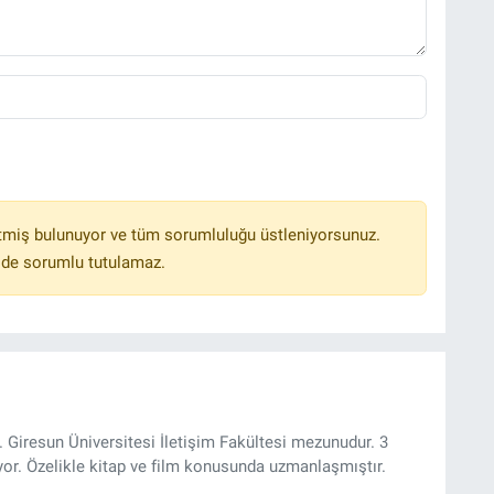
tmiş bulunuyor ve tüm sorumluluğu üstleniyorsunuz.
lde sorumlu tutulamaz.
 Giresun Üniversitesi İletişim Fakültesi mezunudur. 3
yor. Özelikle kitap ve film konusunda uzmanlaşmıştır.