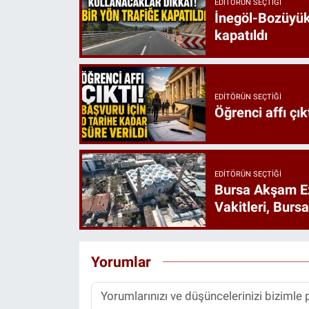
EDITÖRÜN SEÇTIĞI
İnegöl-Bozüyük 
kapatıldı
EDITÖRÜN SEÇTIĞI
Öğrenci affı çık
EDITÖRÜN SEÇTIĞI
Bursa Akşam E
Vakitleri, Burs
Yorumlar