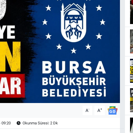
-
+
A
A
- 09:20
Okunma Süresi: 2 Dk