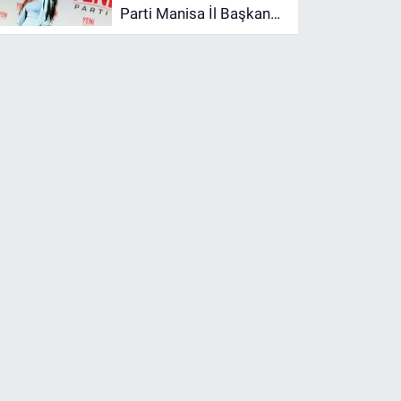
Parti Manisa İl Başkanı
İlksen Özalper’in
emniyet ifadesi ortaya
çıktı